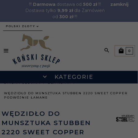
!!!
Darmowa
dostawa od
500 zł
!!!
zamknij
Dostawa tylko
9,99 zł
dla Zamówień
od
300 zł
!!!
currency_h
POLSKI ZŁOTY
0
KATEGORIE
STRONA GŁÓWNA
DLA KONIA
WĘDZIDŁO DO MUNSZTUKA STUBBEN 2220 SWEET COPPER
PODWÓJNIE ŁAMANE
WĘDZIDŁO DO
MUNSZTUKA STUBBEN
2220 SWEET COPPER