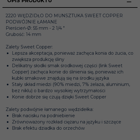
OPIS PRODUKTU
2220 WĘDZIDŁO DO MUNSZTUKA SWEET COPPER
PODWÓJNIE ŁAMANE
Pierścień-Ø: 55 mm - 2 1/4 "
Grubość: 14 mm
Zalety Sweet Copper:
Lepsza akceptacja, ponieważ zachęca konia do żucia, co
zwiększa produkcję śliny
Delikatny słodki smak środkowej części (link Sweet
Copper) zachęca konie do ślinienia się, ponieważ ich
kubki smakowe znajdują się na środku języka
Stały skład miedzi (90% miedzi, 7% żelaza, aluminium,
bez niklu) o bardzo wysokiej wytrzymałości
Konie dobrze się czują dzięki Sweet Copper
Zalety podwójnie łamanego wędzidełka:
Brak nacisku na podniebienie
Zrównoważony rozkład ciężaru na języku i szczęce
Brak efektu dziadka do orzechów