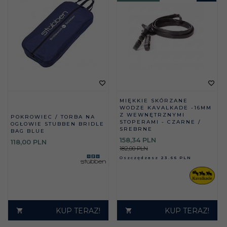
MIĘKKIE SKÓRZANE
WODZE KAVALKADE -16MM
Z WEWNĘTRZNYMI
POKROWIEC / TORBA NA
STOPERAMI - CZARNE /
OGŁOWIE STUBBEN BRIDLE
SREBRNE
BAG BLUE
158,
34
PLN
118,
00
PLN
182,00 PLN
Oszczędzasz
23.66 PLN
KUP TERAZ!
KUP TERAZ!