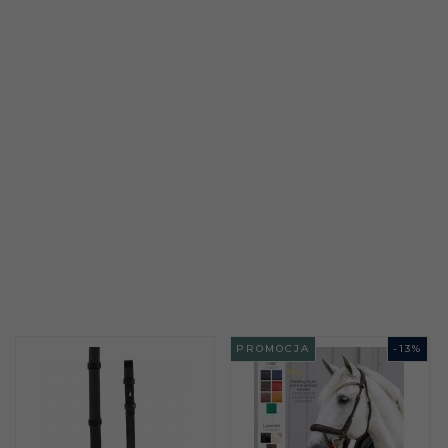
PROMOCJA
-
13
%