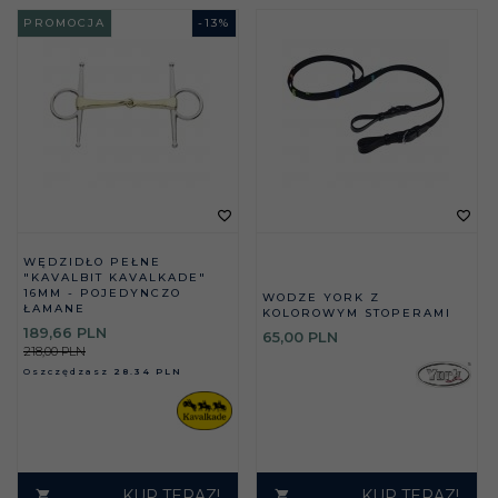
PROMOCJA
-
13
%
WĘDZIDŁO PEŁNE
"KAVALBIT KAVALKADE"
16MM - POJEDYNCZO
WODZE YORK Z
ŁAMANE
KOLOROWYM STOPERAMI
189,
66
PLN
65,
00
PLN
218,00 PLN
Oszczędzasz
28.34 PLN
KUP TERAZ!
KUP TERAZ!