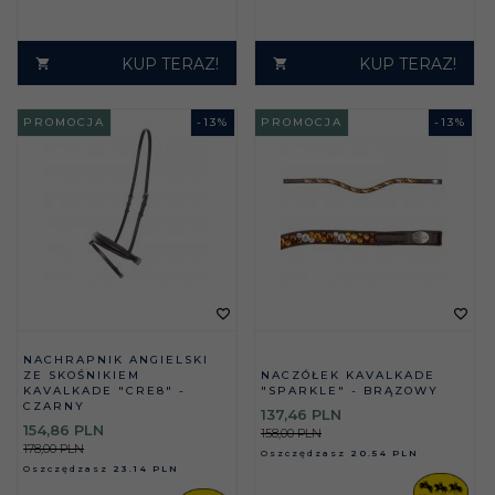
KUP TERAZ!
KUP TERAZ!
PROMOCJA
-
13
%
PROMOCJA
-
13
%
NACHRAPNIK ANGIELSKI
ZE SKOŚNIKIEM
NACZÓŁEK KAVALKADE
KAVALKADE "CRE8" -
"SPARKLE" - BRĄZOWY
CZARNY
137,
46
PLN
154,
86
PLN
158,00 PLN
178,00 PLN
Oszczędzasz
20.54 PLN
Oszczędzasz
23.14 PLN