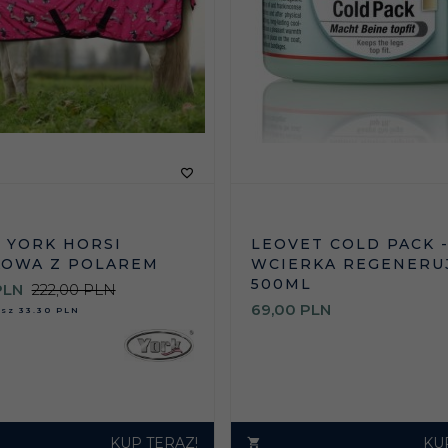
 YORK HORSI
LEOVET COLD PACK -
OWA Z POLAREM
WCIERKA REGENERU
500ML
PLN
222,00 PLN
69,
00
PLN
asz
33.30 PLN
KUP TERAZ!
KU