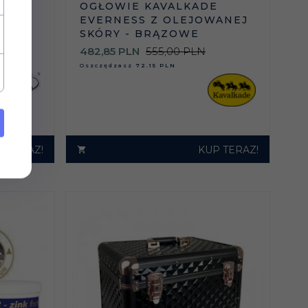
OGŁOWIE KAVALKADE
OWA
EVERNESS Z OLEJOWANEJ
SKÓRY - BRĄZOWE
482,
85
PLN
555,00 PLN
Oszczędzasz
72.15 PLN
P TERAZ!
KUP TERAZ!