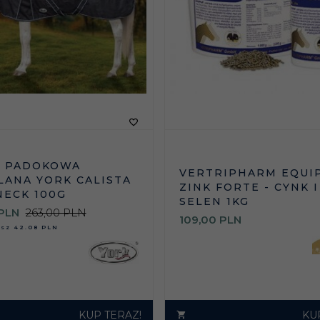
A PADOKOWA
VERTRIPHARM EQUI
LANA YORK CALISTA
ZINK FORTE - CYNK I
NECK 100G
SELEN 1KG
PLN
263,00 PLN
109,
00
PLN
asz
42.08 PLN
KUP TERAZ!
KU