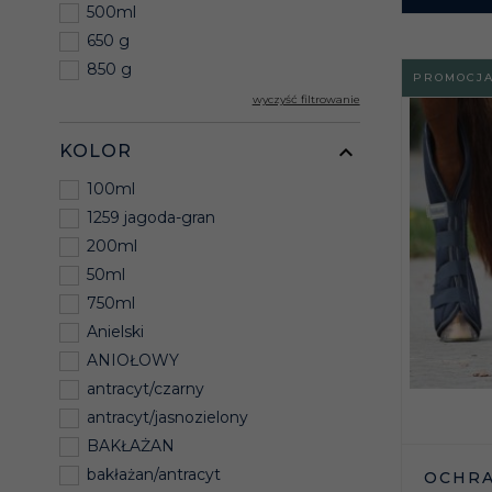
500ml
650 g
850 g
PROMOCJ
wyczyść filtrowanie
KOLOR
100ml
1259 jagoda-gran
200ml
50ml
750ml
Anielski
ANIOŁOWY
antracyt/czarny
antracyt/jasnozielony
BAKŁAŻAN
bakłażan/antracyt
OCHRA