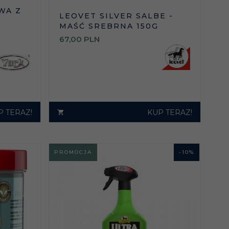
WA Z
LEOVET SILVER SALBE -
MAŚĆ SREBRNA 150G
67,
00
PLN
P TERAZ!
KUP TERAZ!
PROMOCJA
-
10
%