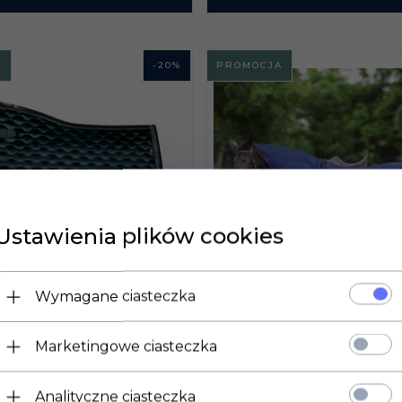
A
-
20
%
PROMOCJA
Ustawienia plików cookies
Wymagane ciasteczka
Marketingowe ciasteczka
AK TERAPEUTYCZNY
Analityczne ciasteczka
ŁÓKNAMI