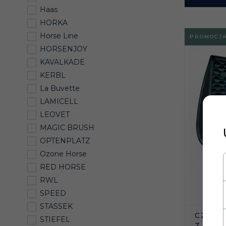
Haas
HORKA
Horse Line
PROMOCJ
HORSENJOY
KAVALKADE
KERBL
La Buvette
LAMICELL
LEOVET
MAGIC BRUSH
OPTENPLATZ
Ozone Horse
RED HORSE
RWL
SPEED
STASSEK
CZAPR
STIEFEL
Z Z W