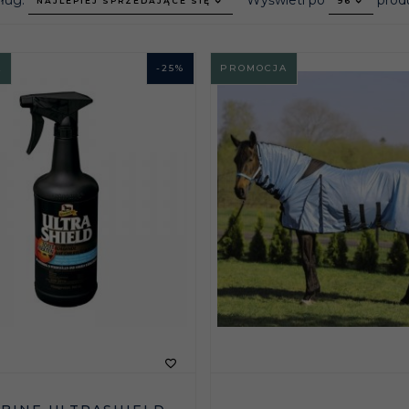
dług:
Wyświetl po
prod
NAJLEPIEJ SPRZEDAJĄCE SIĘ
96
A
-
25
%
PROMOCJA