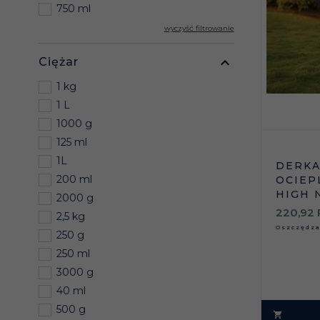
750 ml
wyczyść filtrowanie
Ciężar
1 kg
1 L
1000 g
125 ml
1L
DERK
200 ml
OCIEP
HIGH 
2000 g
220,
92
2,5 kg
Oszczędz
250 g
250 ml
3000 g
40 ml
500 g