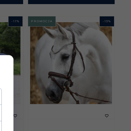
-
11
%
PROMOCJA
-
13
%