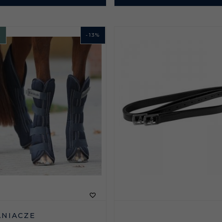
A
-
13
%
NIACZE