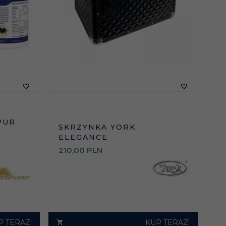
PUR
SKRZYNKA YORK
ELEGANCE
210,
00
PLN
P TERAZ!
KUP TERAZ!