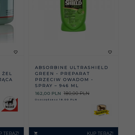
ABSORBINE ULTRASHIELD
GREEN - PREPARAT
 ŻEL
PRZECIW OWADOM -
JĄCA
SPRAY – 946 ML
162,
00
PLN
180,00 PLN
Oszczędzasz
18.00 PLN
P TERAZ!
KUP TERAZ!