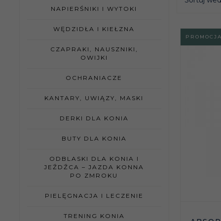
Sortuj we
NAPIERŚNIKI I WYTOKI
WĘDZIDŁA I KIEŁZNA
PROMOCJ
CZAPRAKI, NAUSZNIKI,
OWIJKI
OCHRANIACZE
KANTARY, UWIĄZY, MASKI
DERKI DLA KONIA
BUTY DLA KONIA
ODBLASKI DLA KONIA I
JEŹDŹCA – JAZDA KONNA
PO ZMROKU
PIELĘGNACJA I LECZENIE
TRENING KONIA