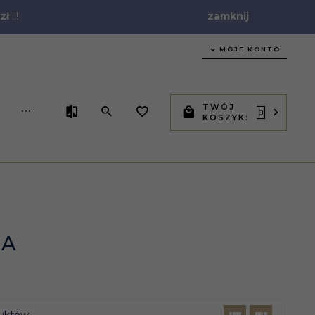
zł
!!!
zamknij
MOJE KONTO
TWÓJ
...
0
KOSZYK:
IA