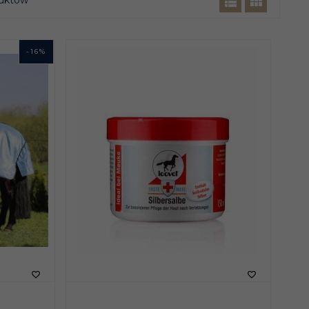
uktów
-
16
%