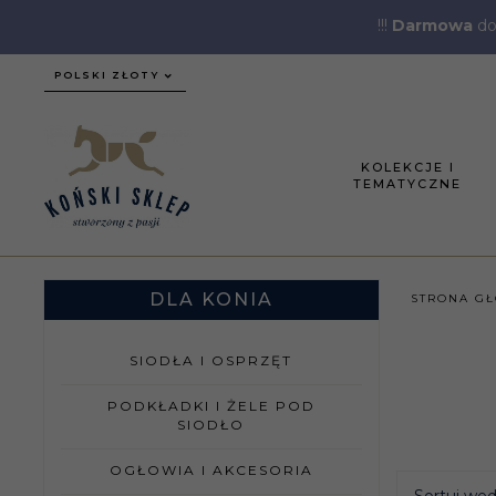
!!!
Darmowa
do
currency_h
POLSKI ZŁOTY
KOLEKCJE I
TEMATYCZNE
DLA KONIA
STRONA G
SIODŁA I OSPRZĘT
PODKŁADKI I ŻELE POD
SIODŁO
OGŁOWIA I AKCESORIA