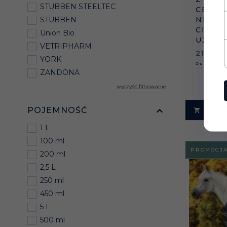
STUBBEN STEELTEC
CERAM
NEPHR
STUBBEN
CIEMN
Union Bio
UJEŻD
VETRIPHARM
216,
00
YORK
Oszczędz
ZANDONA
wyczyść filtrowanie
POJEMNOŚĆ
1 L
100 ml
PROMOCJ
200 ml
2,5 L
250 ml
450 ml
5 L
500 ml