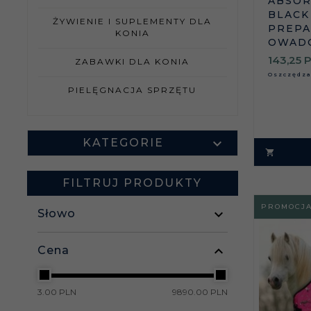
ABSOR
BLACK
ŻYWIENIE I SUPLEMENTY DLA
PREPA
KONIA
OWADO
143,
25
P
ZABAWKI DLA KONIA
Oszczędz
PIELĘGNACJA SPRZĘTU
KATEGORIE
FILTRUJ PRODUKTY
PROMOCJ
Słowo
Cena
3.00 PLN
9890.00 PLN