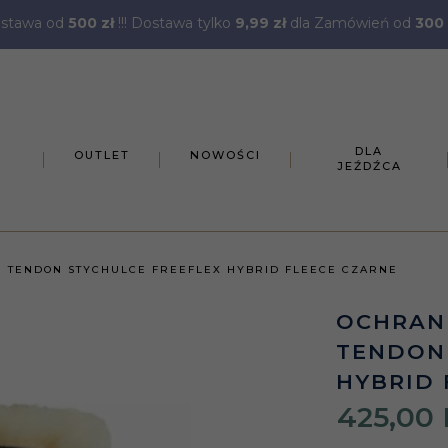
stawa od
500 zł
!!! Dostawa tylko
9,99 zł
dla Zamówień od
300 
DLA
OUTLET
NOWOŚCI
JEŹDŹCA
 TENDON STYCHULCE FREEFLEX HYBRID FLEECE CZARNE
OCHRAN
TENDON 
HYBRID 
425,
00