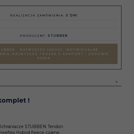
REALIZACJA ZAMÓWIENIA:
5 DNI
PRODUCENT:
STUBBEN
UBBEN - NAJWYŻSZA JAKOŚĆ, INDYWIDUALNE
ANIA, NAJWYŻSZA TROSKA O KOMFORT I ZDROWIE
KONIA
komplet !
Ochraniacze STUBBEN Tendon
reeflex Hybrid fleece czarne