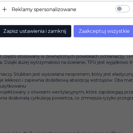
Reklamy spersonalizowane
Zapisz ustawienia i zamknij
Zaakceptuj wszystkie
ścięgien i stawów
ykorzystują zaawansowane materiały o wyjątkowych właściwości
jest często stosowany w zewnętrznych powłokach ochraniaczy. T
. Dzięki dużej wytrzymałości na ścieranie, TPU jest wyjątkowo 
iaczy Stübben jest wyściełana neoprenem, który jest elastyczn
je lekkości i zapewnia dodatkową absorpcję wstrząsów. Oba mat
 użytkowaniu​
projektowany z otworami wentylacyjnymi, które zapobiegają prz
nia doskonałą cyrkulację powietrza, co zmniejsza ryzyko przeg