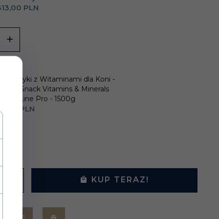
613,
00
PLN
Smakołyki z Witaminami dla Koni -
SuppleSnack Vitamins & Minerals
Horse Line Pro - 1500g
5,
00
PLN
KUP TERAZ!