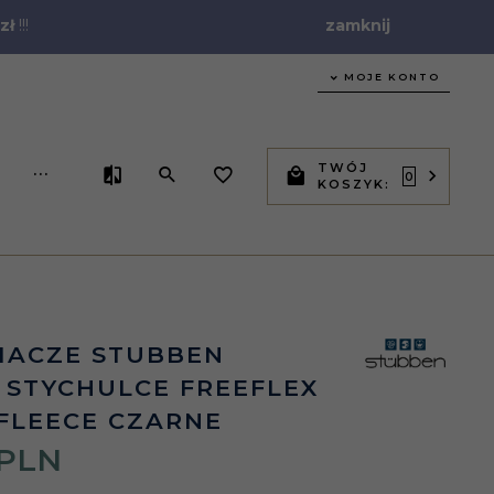
zł
!!!
zamknij
MOJE KONTO
TWÓJ
...
0
KOSZYK:
IACZE STUBBEN
STYCHULCE FREEFLEX
FLEECE CZARNE
PLN