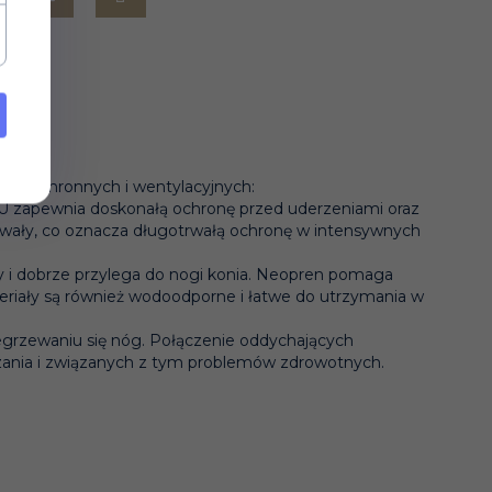
ach ochronnych i wentylacyjnych:
PU zapewnia doskonałą ochronę przed uderzeniami oraz
trwały, co oznacza długotrwałą ochronę w intensywnych
y i dobrze przylega do nogi konia. Neopren pomaga
eriały są również wodoodporne i łatwe do utrzymania w
egrzewaniu się nóg. Połączenie oddychających
rzania i związanych z tym problemów zdrowotnych.