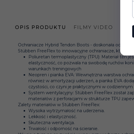
OPIS PRODUKTU
FILMY VIDEO
Ochraniacze Hybrid Tendon Boots - doskonała ochrona 
Stübben FreeFlex to innowacyjne ochraniacze, które w
Poliuretan termoplastyczny (TPU): Materiał ten 
elastyczność, co pozwala na swobodę ruchów konia
warunkach treningowych​
Neopren i pianka EVA: Wewnętrzna warstwa ochran
również w amortyzacji uderzeń, a pianka EVA doda
czystości, co czyni je praktycznymi w codziennym
System wentylacyjny: Stübben FreeFlex został za
materiałów z perforacjami w strukturze TPU zapew
Zalety materiałów w Stübben FreeFlex:
Wysoka wytrzymałość na uderzenia.
Lekkość i elastyczność.
Skuteczna wentylacja.
Trwałość i odporność na ścieranie.