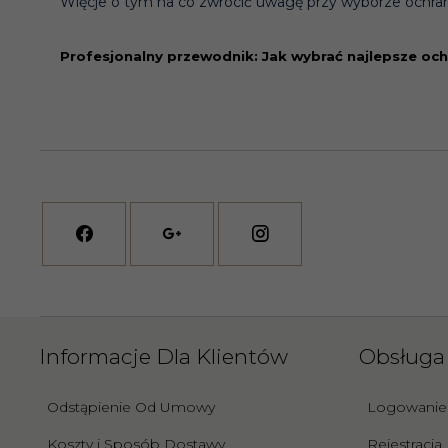
Więcje o tym na co zwrócić uwagę przy wyborze ochra
Profesjonalny przewodnik: Jak wybrać najlepsze och
Informacje Dla Klientów
Obsługa 
Odstąpienie Od Umowy
Logowanie
Koszty i Sposób Dostawy
Rejestracja