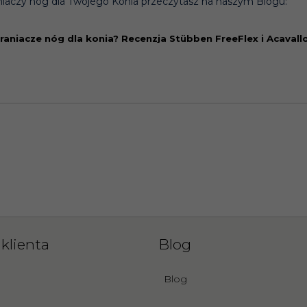
niaczy nóg dla Twojego Konia przeczytasz na naszym Blogu:
raniacze nóg dla konia? Recenzja Stübben FreeFlex i Acaval
klienta
Blog
Blog