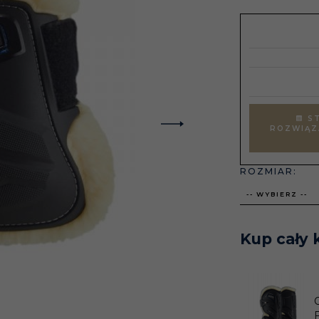
ST
ROZWIĄZ
ROZMIAR:
-- WYBIERZ --
Kup cały 
F