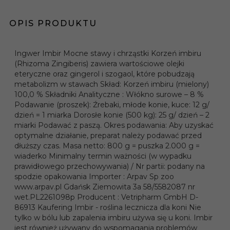
OPIS PRODUKTU
Ingwer Imbir Mocne stawy i chrząstki Korzeń imbiru
(Rhizoma Zingiberis) zawiera wartościowe olejki
eteryczne oraz gingerol i szogaol, które pobudzają
metabolizm w stawach Skład: Korzeń imbiru (mielony)
100,0 % Składniki Analityczne : Włókno surowe – 8 %
Podawanie (proszek): Źrebaki, młode konie, kuce: 12 g/
dzień = 1 miarka Dorosłe konie (500 kg): 25 g/ dzień – 2
miarki Podawać z paszą. Okres podawania: Aby uzyskać
optymalne działanie, preparat należy podawać przed
dłuższy czas. Masa netto: 800 g = puszka 2.000 g =
wiaderko Minimalny termin ważności (w wypadku
prawidłowego przechowywania) / Nr partii: podany na
spodzie opakowania Importer : Arpav Sp zoo
www.arpav.pl Gdańsk Ziemowita 3a 58/5582087 nr
wet.PL2261098p Producent : Vetripharm GmbH D-
86913 Kaufering Imbir - roślina lecznicza dla koni Nie
tylko w bólu lub zapalenia imbiru używa się u koni. Imbir
jest również używany do wspomagania problemów