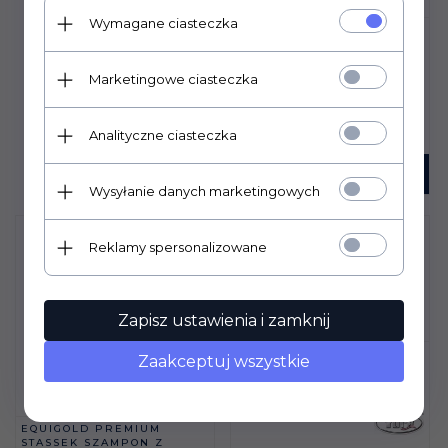
Wymagane ciasteczka
GRZEBIEŃ YORK
METALOWY Z DREWNIANĄ
RĄCZKĄ
12,
00
PLN
Marketingowe ciasteczka
Analityczne ciasteczka
KUP TERAZ!
Wysyłanie danych marketingowych
Reklamy spersonalizowane
Zapisz ustawienia i zamknij
SZCZOTKA YORK
Zaakceptuj wszystkie
DREWNIANA NATURALNA
53,
00
PLN
EQUIGOLD PREMIUM
STASSEK SZAMPON Z