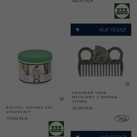
58,
00
PLN
KUP TERAZ!
GRZEBIEŃ YORK
METALOWY Z KOŃSKĄ
GŁOWĄ
EQUIGEL STASSEK ŻEL
21,
00
PLN
CHŁODZĄCY
77,
00
PLN