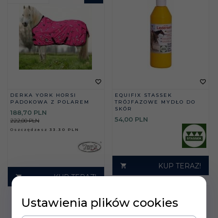
DERKA YORK HORSI
EQUIFIX STASSEK
PADOKOWA Z POLAREM
TRÓJFAZOWE MYDŁO DO
SKÓR
188,
70
PLN
54,
00
PLN
222,00 PLN
Oszczędzasz
33.30 PLN
KUP TERAZ!
KUP TERAZ!
Ustawienia plików cookies