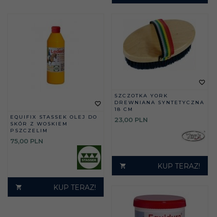
SZCZOTKA YORK
DREWNIANA SYNTETYCZNA
18 CM
EQUIFIX STASSEK OLEJ DO
23,
00
PLN
SKÓR Z WOSKIEM
PSZCZELIM
75,
00
PLN
KUP TERAZ!
KUP TERAZ!