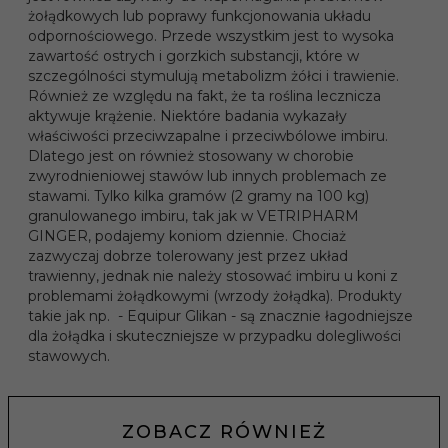
żołądkowych lub poprawy funkcjonowania układu
odpornościowego. Przede wszystkim jest to wysoka
zawartość ostrych i gorzkich substancji, które w
szczególności stymulują metabolizm żółci i trawienie.
Również ze względu na fakt, że ta roślina lecznicza
aktywuje krążenie. Niektóre badania wykazały
właściwości przeciwzapalne i przeciwbólowe imbiru.
Dlatego jest on również stosowany w chorobie
zwyrodnieniowej stawów lub innych problemach ze
stawami. Tylko kilka gramów (2 gramy na 100 kg)
granulowanego imbiru, tak jak w VETRIPHARM
GINGER, podajemy koniom dziennie. Chociaż
zazwyczaj dobrze tolerowany jest przez układ
trawienny, jednak nie należy stosować imbiru u koni z
problemami żołądkowymi (wrzody żołądka). Produkty
takie jak np. - Equipur Glikan - są znacznie łagodniejsze
dla żołądka i skuteczniejsze w przypadku dolegliwości
stawowych.
ZOBACZ RÓWNIEŻ