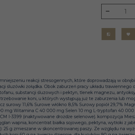
niejszeniu reakcji stresogennych, które doprowadzają w obrębie
cji śluzówki żołądka. Obok zaburzeń pracy układu trawiennego
tofanu, substancji śluzowych i pektyn, tlenek magnezu, antyoksy
trzebowanie koni, u których występują już te zaburzenia lub mo
łuszcz surowy 11,6% Surowe włókno 8,5% Surowy popiół 29,7% M
0 000 mg Witamina C 40 000 mg Selen 10 mg L-tryptofan 40 00
CM I-3399 (inaktywowane drożdże selenowe). kompozycja Mieszan
glan wapnia, koncentrat białka sojowego, pektyna, wytłoki z jabł
kg): 25 g zmieszane w skoncentrowanej paszy. Ze względu na wyż
ch koni 60 g na zwierzę dziennie, dla kucyków 90 g na zwierzę d