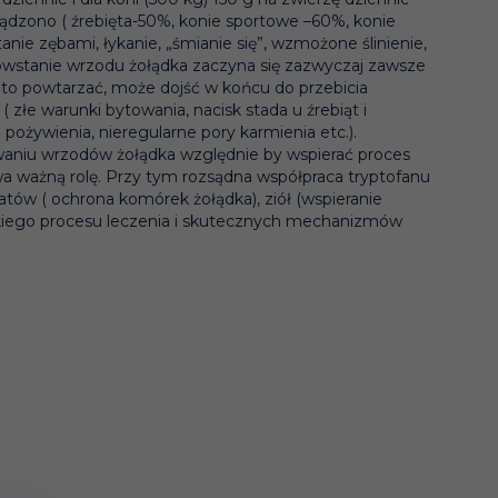
sądzono ( źrebięta-50%, konie sportowe –60%, konie
nie zębami, łykanie, „śmianie się”, wzmożone ślinienie,
Powstanie wrzodu żołądka zaczyna się zazwyczaj zawsze
 to powtarzać, może dojść w końcu do przebicia
 złe warunki bytowania, nacisk stada u źrebiąt i
 pożywienia, nieregularne pory karmienia etc.).
awaniu wrzodów żołądka względnie by wspierać proces
wa ważną rolę. Przy tym rozsądna współpraca tryptofanu
atów ( ochrona komórek żołądka), ziół (wspieranie
bkiego procesu leczenia i skutecznych mechanizmów