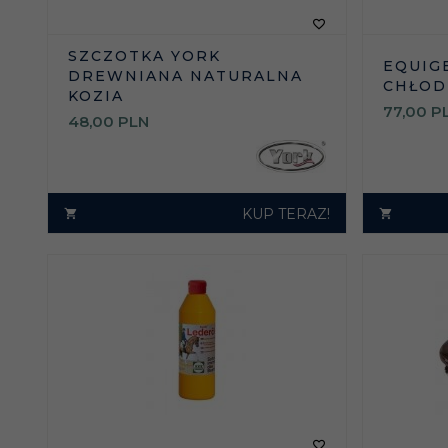
SZCZOTKA YORK
EQUIG
DREWNIANA NATURALNA
CHŁOD
KOZIA
77,
00
P
48,
00
PLN
KUP TERAZ!