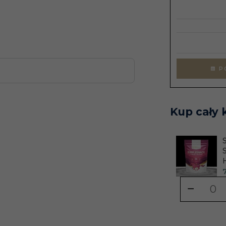
PO
Kup cały 
7