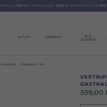
stawa od
500 zł
!!! Dostawa tylko
9,99 zł
dla Zamówień od
300 
DLA
OUTLET
NOWOŚCI
JEŹDŹCA
 GASTRAL - ŻOŁĄDEK 3 KG
VERTRI
GASTRAL
539,
00