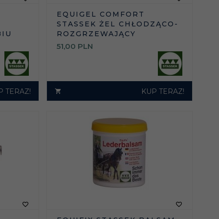
EQUIGEL COMFORT
STASSEK ŻEL CHŁODZĄCO-
BIU
ROZGRZEWAJĄCY
51,
00
PLN
P TERAZ!
KUP TERAZ!