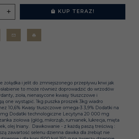
KUP TERAZ!
 żołądka i jelit do zmniejszonego przepływu krwi jak
 osłabienie to może również doprowadzić do wrzodów
danty, zioła, nienasycone kwasy tłuszczowe i
gą one wystąpić. 1kg puszka proszek 3kg wiadro
agnez 10,6% Kwasy tłuszczowe omega-3 3,9% Dodatki na
0 mg Dodatki technologiczne Lecytyna 20 000 mg
ka ziołowa (głóg, miłorząb, rumianek, lukrecja, mięta
ek, olej lniany. Dawkowanie - z każdą paszą treściwą :
szą zawartość selenu dzienna dawka dla źrebiąt nie
ziennie i dla koni (500 kg) 150 g na zwierzę dziennie