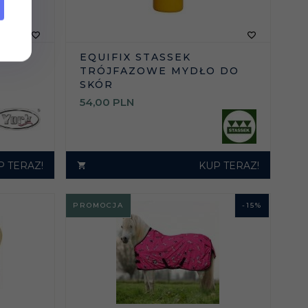
EQUIFIX STASSEK
TRÓJFAZOWE MYDŁO DO
SKÓR
54,
00
PLN
P TERAZ!
KUP TERAZ!
PROMOCJA
-
15
%