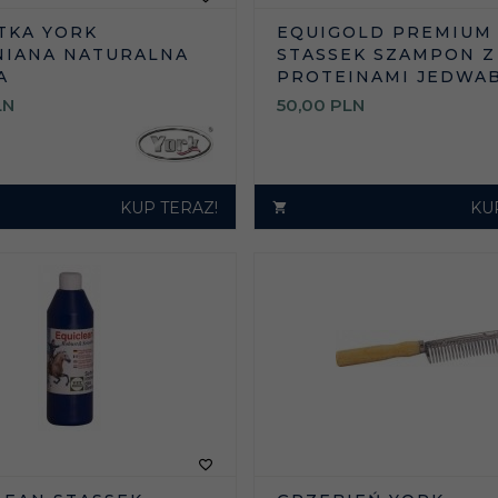
TKA YORK
EQUIGOLD PREMIUM
IANA NATURALNA
STASSEK SZAMPON Z
A
PROTEINAMI JEDWA
LN
50,
00
PLN
KUP TERAZ!
KU