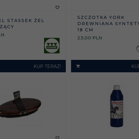
SZCZOTKA YORK
EL STASSEK ŻEL
DREWNIANA SYNTET
ZĄCY
18 CM
LN
23,
00
PLN
KUP TERAZ!
KU