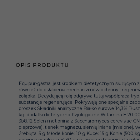
OPIS PRODUKTU
Equipur-gastral jest środkiem dietetycznym służącym zm
również do osłabienia mechanizmów ochrony i regenera
żołądka. Decydującą rolę odgrywa tutaj współpraca tryp
substancje regenerujące. Pokrywają one specjalne zapo
proszek Składniki analityczne Białko surowe 14,3% T
kg: dodatki dietetyczno-fizjologiczne Witamina E 2
3b8.12 Selen metionina z Saccharomyces cerevisiae CN
pieprzowa), tlenek magnezu, siemię lniane (mielone), wę
Źrebięta: 5 g Młode konie: 10 g Kuce: 15 g Konie (500 
powinna przekraczać 30 g na zwierzę dziennie, dla młody