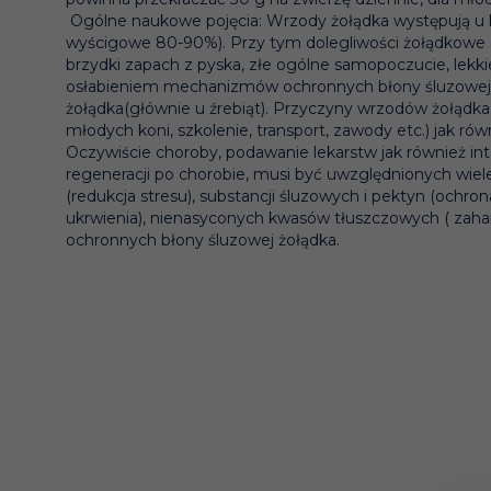
Ogólne naukowe pojęcia: Wrzody żołądka występują u kon
wyścigowe 80-90%). Przy tym dolegliwości żołądkowe są r
brzydki zapach z pyska, złe ogólne samopoczucie, lekk
osłabieniem mechanizmów ochronnych błony śluzowej żoł
żołądka(głównie u źrebiąt). Przyczyny wrzodów żołądka są
młodych koni, szkolenie, transport, zawody etc.) jak rów
Oczywiście choroby, podawanie lekarstw jak również i
regeneracji po chorobie, musi być uwzględnionych wiel
(redukcja stresu), substancji śluzowych i pektyn (ochr
ukrwienia), nienasyconych kwasów tłuszczowych ( zah
ochronnych błony śluzowej żołądka.