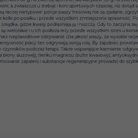
i, a zwłaszcza u źrebiąt i koni sportowych częściej, niż dotąd 
aczej nietypowe: porcje paszy treściwej nie są zjadane, zgrzyta
ie kolki po posiłku i przede wszystkim zmniejszona sprawność. 
ądka, gdzie kwasy podrażniają ją i niszczą. Gdy to zaczyna się
 wielorakie i u ich podłoża leży przede wszystkim stres u konia (
nież nieprawidłowe odżywianie (zła jakość paszy, za wysokie racje
ntensywność pracy też odgrywają swoją rolę. By zapobiec powst
e czynników podczas terapii. Także wspierające karmienie odgry
ona błony śluzowej), tlenku magnezu (bufor kwasowy), antyoksydn
amowanie zapaleń) i substancje regeneracyjne prowadzi do szy