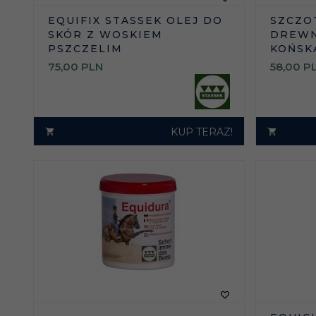
EQUIFIX STASSEK OLEJ DO
SZCZO
SKÓR Z WOSKIEM
DREWN
PSZCZELIM
KOŃSK
75,
00
PLN
58,
00
P
KUP TERAZ!