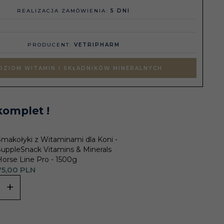
REALIZACJA ZAMÓWIENIA:
5 DNI
PRODUCENT:
VETRIPHARM
ZIOM WITAMIN I SKŁADNIKÓW MINERALNYCH
komplet !
Smakołyki z Witaminami dla Koni -
SuppleSnack Vitamins & Minerals
Horse Line Pro - 1500g
5,
00
PLN