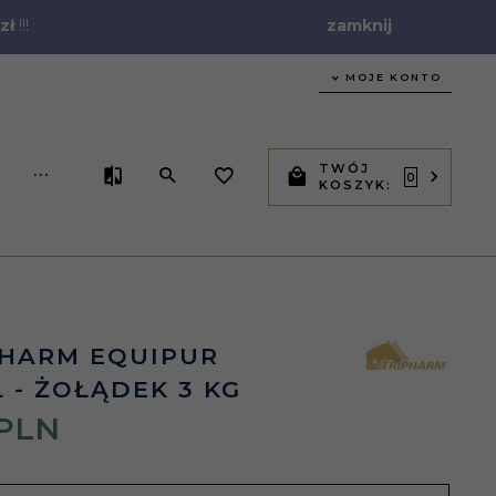
zł
!!!
zamknij
MOJE KONTO
TWÓJ
...
0
KOSZYK:
PHARM EQUIPUR
 - ŻOŁĄDEK 3 KG
PLN