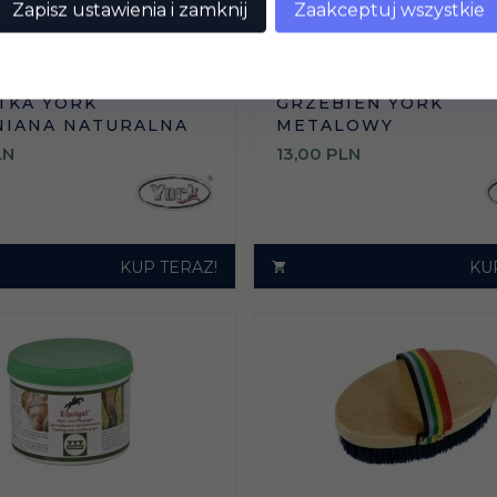
Zapisz ustawienia i zamknij
Zaakceptuj wszystkie
TKA YORK
GRZEBIEŃ YORK
IANA NATURALNA
METALOWY
LN
13,
00
PLN
KUP TERAZ!
KU