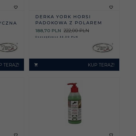
DERKA YORK HORSI
PADOKOWA Z POLAREM
YCZNA
188,
70
PLN
222,00 PLN
Oszczędzasz
33.30 PLN
P TERAZ!
KUP TERAZ!