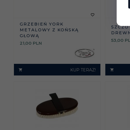
GRZEBIEŃ YORK
SZCZO
METALOWY Z KOŃSKĄ
DREWN
GŁOWĄ
53,
00
P
21,
00
PLN
KUP TERAZ!