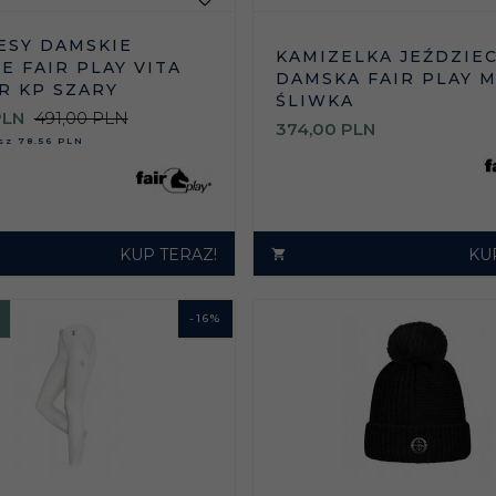
ESY DAMSKIE
KAMIZELKA JEŹDZIE
E FAIR PLAY VITA
DAMSKA FAIR PLAY 
R KP SZARY
ŚLIWKA
PLN
491,00 PLN
374,
00
PLN
asz
78.56 PLN
KUP TERAZ!
KU
-
16
%