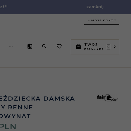
zł
!!!
zamknij
MOJE KONTO
TWÓJ
...
0
KOSZYK:
EŹDZIECKA DAMSKA
AY RENNE
OWYNAT
PLN