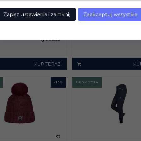
OUTDOOROWE /
RĘKAWICZKI YORK
NNE HORKA KERRY -
Zapisz ustawienia i zamknij
Zaakceptuj wszystkie
POLARICA PLUS ZIM
 NIEBIESKI
77,
00
PLN
PLN
KUP TERAZ!
KU
-
16
%
PROMOCJA