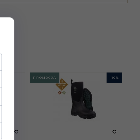
PROMOCJA
-
10
%