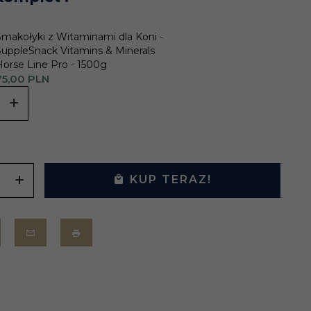
Smakołyki z Witaminami dla Koni -
SuppleSnack Vitamins & Minerals
Horse Line Pro - 1500g
5,
00
PLN
KUP TERAZ!