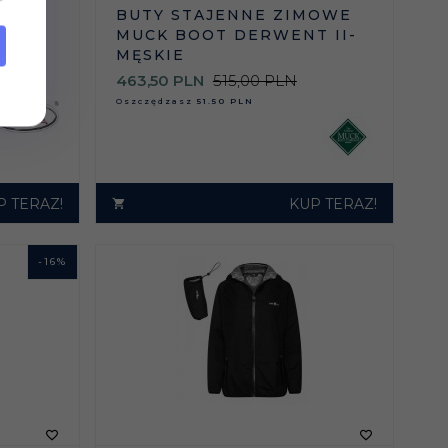
BUTY STAJENNE ZIMOWE
MUCK BOOT DERWENT II-
MĘSKIE
OWE
463,
50
PLN
515,00 PLN
Oszczędzasz
51.50 PLN
P TERAZ!
KUP TERAZ!
-
16
%