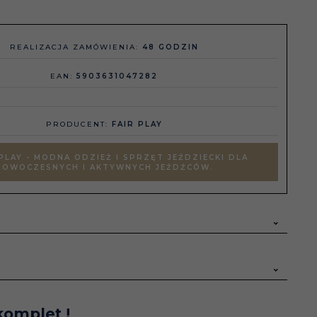
REALIZACJA ZAMÓWIENIA:
48 GODZIN
EAN:
5903631047282
PRODUCENT:
FAIR PLAY
PLAY - MODNA ODZIEŻ I SPRZĘT JEŹDZIECKI DLA
NOWOCZESNYCH I AKTYWNYCH JEŹDŹCÓW.
komplet !