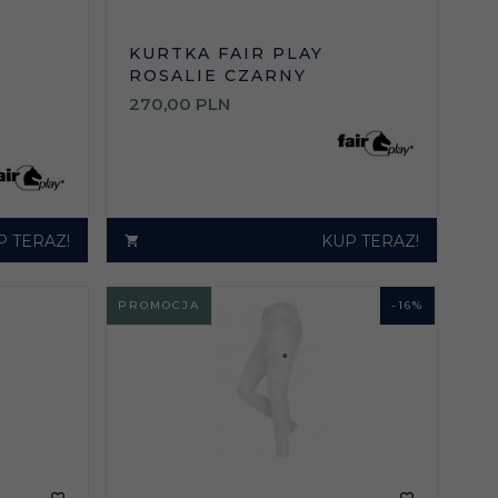
KURTKA FAIR PLAY
ROSALIE CZARNY
270,
00
PLN
P TERAZ!
KUP TERAZ!
PROMOCJA
-
16
%