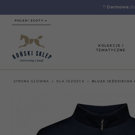
!!!
Darmowa
do
currency_h
POLSKI ZŁOTY
KOLEKCJE I
TEMATYCZNE
STRONA GŁÓWNA
DLA JEŹDŹCA
BLUZA JEŹDZIECKA