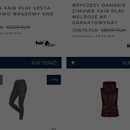
BRYCZESY DAMSKIE
 FAIR PLAY VESTA
ZIMOWE FAIR PLAY
OWO-BRĄZOWY ONE
MELROSE KP
GRANATOWYNAT
LN
102,00 PLN
368,
76
PLN
439,00 PLN
asz
16.32 PLN
Oszczędzasz
70.24 PLN
KUP TERAZ!
KU
-
16
%