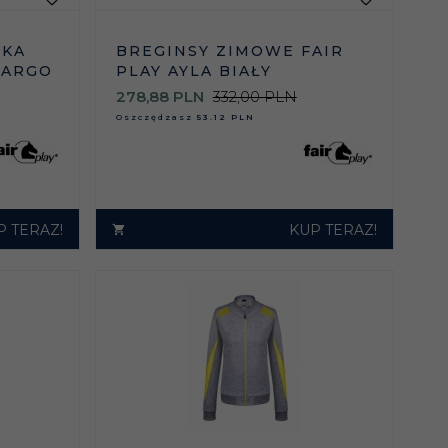
BREGINSY ZIMOWE FAIR
CKA
PLAY AYLA BIAŁY
MARGO
278,
88
PLN
332,00 PLN
Oszczędzasz
53.12 PLN
P TERAZ!
KUP TERAZ!