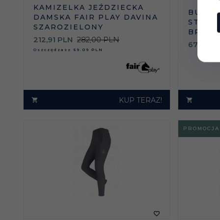
KAMIZELKA JEŹDZIECKA
BUTY 
DAMSKA FAIR PLAY DAVINA
STAJE
SZAROZIELONY
BRĄZ /
212,
91
PLN
282,00 PLN
674,
00
Oszczędzasz
69.09 PLN
KUP TERAZ!
PROMOCJA