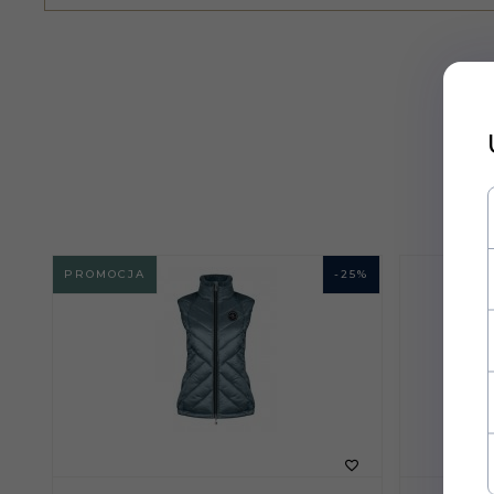
PROMOCJA
-
25
%