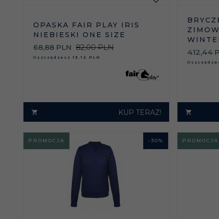
BRYCZ
OPASKA FAIR PLAY IRIS
ZIMOW
NIEBIESKI ONE SIZE
WINTE
68,
88
PLN
82,00 PLN
412,
44
Oszczędzasz
13.12 PLN
Oszczędz
KUP TERAZ!
PROMOCJA
-
30
%
PROMOCJA