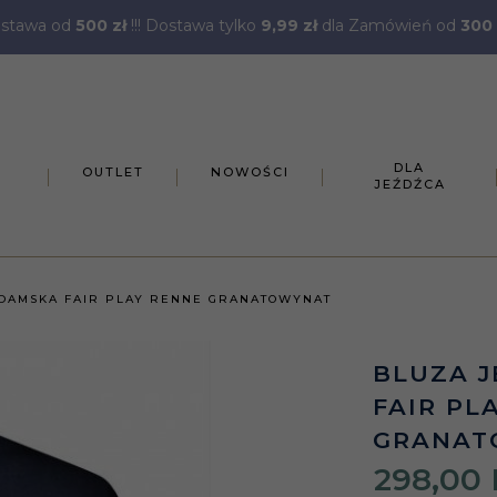
stawa od
500 zł
!!! Dostawa tylko
9,99 zł
dla Zamówień od
300 
DLA
OUTLET
NOWOŚCI
JEŹDŹCA
 DAMSKA FAIR PLAY RENNE GRANATOWYNAT
BLUZA J
FAIR PL
GRANAT
298,
00