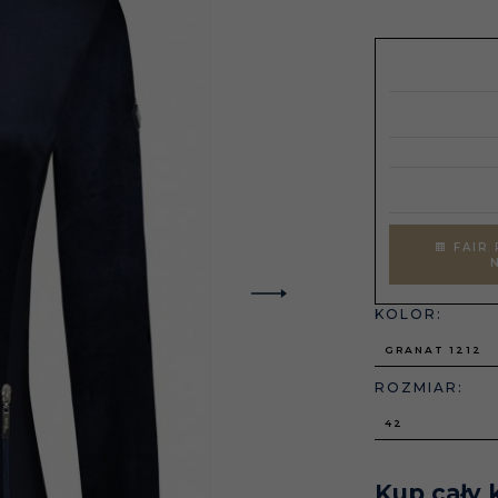
FAIR 
KOLOR:
GRANAT 1212
ROZMIAR:
42
Kup cały 