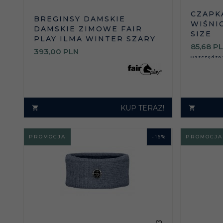
CZAPKA
BREGINSY DAMSKIE
WIŚNI
DAMSKIE ZIMOWE FAIR
SIZE
PLAY ILMA WINTER SZARY
85,
68
P
393,
00
PLN
Oszczędz
KUP TERAZ!
PROMOCJA
-
16
%
PROMOCJA