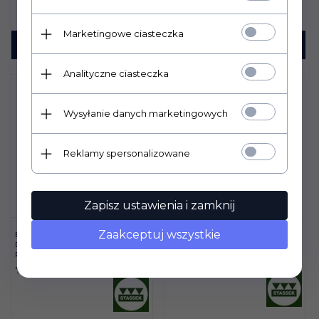
Marketingowe ciasteczka
KUP TERAZ!
KUP TERAZ!
Analityczne ciasteczka
Wysyłanie danych marketingowych
Reklamy spersonalizowane
Zapisz ustawienia i zamknij
Zaakceptuj wszystkie
EQUIFIX STASSEK BALSAM
EQUIDURA STASSEK
DO SKÓR Z WOSKIEM
BALSAM DO KOPYT
PSZCZELIM
82,
00
PLN
76,
00
PLN