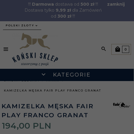
!!!
Darmowa
dostawa od
500 zł
!!!
zamknij
Dostawa tylko
9,99 zł
dla Zamówień
od
300 zł
!!!
currency_h
POLSKI ZŁOTY
0
KATEGORIE
STRONA GŁÓWNA
MARKI
KAMIZELKA MĘSKA FAIR PLAY FRANCO GRANAT
KAMIZELKA MĘSKA FAIR
PLAY FRANCO GRANAT
194,
00
PLN