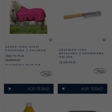
DERKA YORK HORSI
GRZEBIEŃ YORK
PADOKOWA Z POLAREM
METALOWY Z DREWNIANĄ
188,
70
PLN
RĄCZKĄ
222,00 PLN
12,
00
PLN
Oszczędzasz
33.30 PLN
KUP TERAZ!
KUP TERAZ!