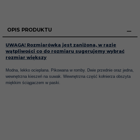
OPIS PRODUKTU
UWAGA! Rozmiarówka jest zaniżona, w razie
wątpliwości co do rozmiaru sugerujemy wybrać
rozmiar większy
Modna, lekko ocieplana. Pikowana w romby. Dwie przednie oraz jedna,
wewnętrzna kieszeń na suwak. Wewnętrzna część kołnierza obszyta
miękkim ściągaczem w paski.