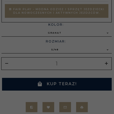
FAIR PLAY - MODNA ODZIEŻ I SPRZĘT JEŹDZIECKI
DLA NOWOCZESNYCH I AKTYWNYCH JEŹDŹCÓW.
KOLOR:
GRANAT
ROZMIAR:
S/48
KUP TERAZ!