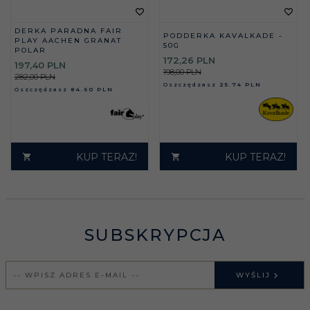
DERKA PARADNA FAIR
PODDERKA KAVALKADE -
PLAY AACHEN GRANAT
50G
POLAR
172,
26
PLN
197,
40
PLN
198,00 PLN
282,00 PLN
Oszczędzasz
25.74 PLN
Oszczędzasz
84.60 PLN
KUP TERAZ!
KUP TERAZ!
SUBSKRYPCJA
WYŚLIJ