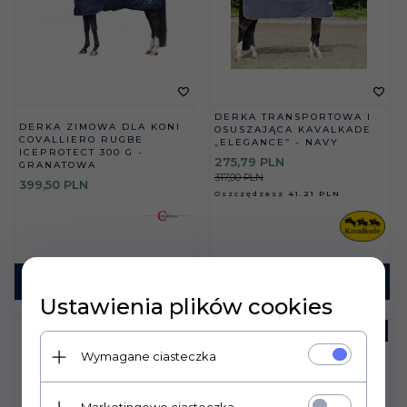
DERKA TRANSPORTOWA I
DERKA ZIMOWA DLA KONI
OSUSZAJĄCA KAVALKADE
COVALLIERO RUGBE
„ELEGANCE” - NAVY
ICEPROTECT 300 G -
275,
79
PLN
GRANATOWA
317,00 PLN
399,
50
PLN
Oszczędzasz
41.21 PLN
KUP TERAZ!
KUP TERAZ!
Ustawienia plików cookies
PROMOCJA
-
14
%
Wymagane ciasteczka