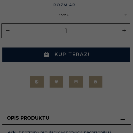
ROZMIAR:
FOAL
KUP TERAZ!
OPIS PRODUKTU
Lekki, z potrójną regulacją: w potylicy, nachrapniku i