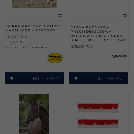
DERKA PRZECIW OWADOM
DERKA PADOKOWA
KAVALKADE - BORDOWY
PRZCIEDESZCZOWA
OCIEPLANA 200 G HORKA
103,
53
PLN
DIME - 600D - TURKUSOWA
119,00 PLN
405,
00
PLN
Oszczędzasz
15.47 PLN
KUP TERAZ!
KUP TERAZ!