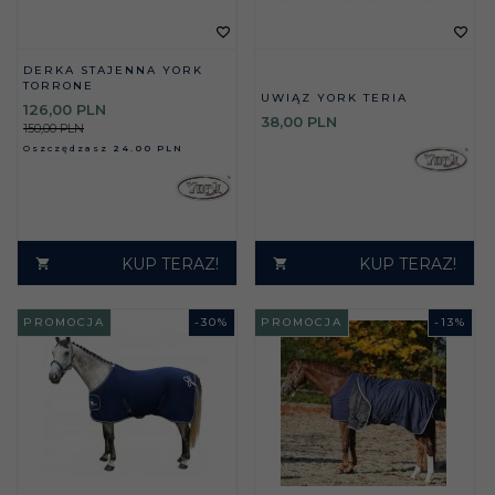
DERKA STAJENNA YORK
TORRONE
UWIĄZ YORK TERIA
126,
00
PLN
38,
00
PLN
150,00 PLN
Oszczędzasz
24.00 PLN
KUP TERAZ!
KUP TERAZ!
PROMOCJA
-
30
%
PROMOCJA
-
13
%