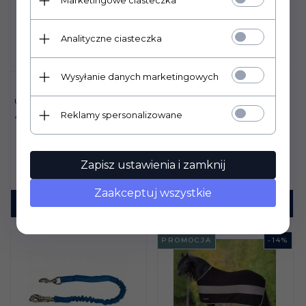
Marketingowe ciasteczka
Analityczne ciasteczka
Wysyłanie danych marketingowych
DERKA PADOKOWA
OCIEPLANA HORSENJOY
ASPEN Z KAPTUREM 200 G
UWIĄZ YORK BALIANO
313,
90
PLN
Reklamy spersonalizowane
44,
00
PLN
365,00 PLN
Oszczędzasz
51.10 PLN
Zapisz ustawienia i zamknij
Zaakceptuj wszystkie
KUP TERAZ!
KUP TERAZ!
PROMOCJA
-
14
%