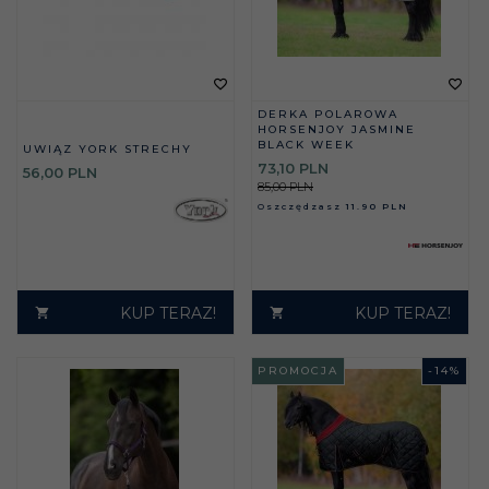
DERKA POLAROWA
HORSENJOY JASMINE
BLACK WEEK
UWIĄZ YORK STRECHY
73,
10
PLN
56,
00
PLN
85,00 PLN
Oszczędzasz
11.90 PLN
KUP TERAZ!
KUP TERAZ!
PROMOCJA
-
14
%