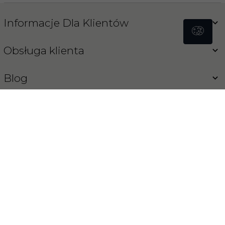
Informacje Dla Klientów
Obsługa klienta
Blog
Koński Sklep
INFORMACJA O COOKIES
OPROGRAMOWANIE SKLEPU INTERNETOWEGO
REDCART.PL
sklep@konski-sklep.pl