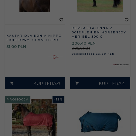
DERKA STAJENNA Z
OCIEPLENIEM HORSENJOY
KANTAR DLA KONIA HIPPO,
MERIBEL 300 G
FIOLETOWY, COVALLIERO
206,
40
PLN
31,
00
PLN
240,00 PLN
Oszczędzasz
33.60 PLN
KUP TERAZ!
KUP TERAZ!
PROMOCJA
-
13
%