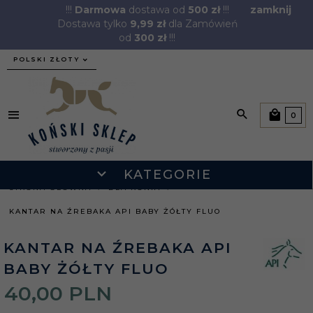
!!!
Darmowa
dostawa od
500 zł
!!!
zamknij
Dostawa tylko
9,99 zł
dla Zamówień
od
300 zł
!!!
currency_h
POLSKI ZŁOTY
0
KATEGORIE
STRONA GŁÓWNA
DLA KONIA
KANTAR NA ŹREBAKA API BABY ŻÓŁTY FLUO
KANTAR NA ŹREBAKA API
BABY ŻÓŁTY FLUO
40,
00
PLN