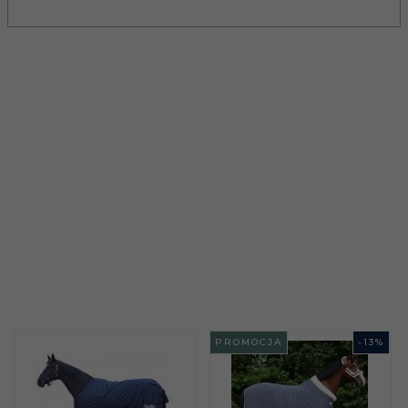
PROMOCJA
-
13
%