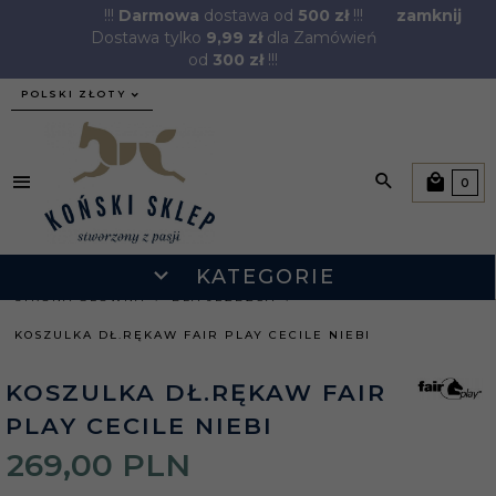
!!!
Darmowa
dostawa od
500 zł
!!!
zamknij
Dostawa tylko
9,99 zł
dla Zamówień
od
300 zł
!!!
currency_h
POLSKI ZŁOTY
0
KATEGORIE
STRONA GŁÓWNA
DLA JEŹDŹCA
KOSZULKA DŁ.RĘKAW FAIR PLAY CECILE NIEBI
KOSZULKA DŁ.RĘKAW FAIR
PLAY CECILE NIEBI
269,
00
PLN