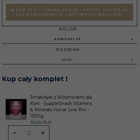
FAIR PLAY - MODNA ODZIEŻ I SPRZĘT JEŹDZIECKI
DLA NOWOCZESNYCH I AKTYWNYCH JEŹDŹCÓW.
KOLOR:
NIEBIESKI 05
ROZMIAR:
42/XL
Kup cały komplet !
Smakołyki z Witaminami dla
Koni - SuppleSnack Vitamins
& Minerals Horse Line Pro -
1500g
75,
00
PLN