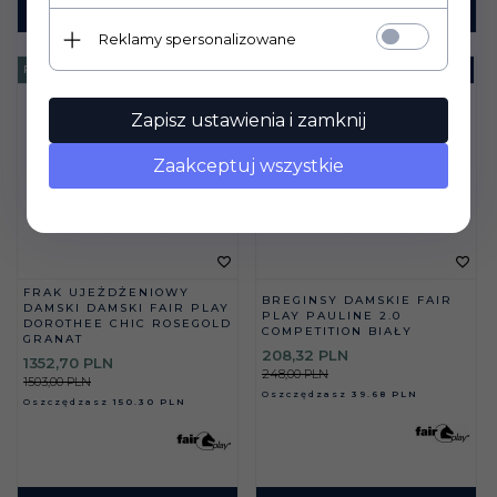
KUP TERAZ!
KUP TERAZ!
Reklamy spersonalizowane
PROMOCJA
-
10
%
PROMOCJA
-
16
%
Zapisz ustawienia i zamknij
Zaakceptuj wszystkie
FRAK UJEŻDŻENIOWY
BREGINSY DAMSKIE FAIR
DAMSKI DAMSKI FAIR PLAY
PLAY PAULINE 2.0
DOROTHEE CHIC ROSEGOLD
COMPETITION BIAŁY
GRANAT
208,
32
PLN
1352,
70
PLN
248,00 PLN
1503,00 PLN
Oszczędzasz
39.68 PLN
Oszczędzasz
150.30 PLN