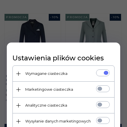
PROMOCJA
-
10
%
PROMOCJA
-
10
%
Ustawienia plików cookies
Wymagane ciasteczka
FRAK FAIR PLAY
JEŹDZIECKI FRAK
ELIZABETH COMFIMESH
KONKURSOWY FAIR PLAY
GRANAT DAMSKI
NATALIE SZAŁWIOWY
Marketingowe ciasteczka
820,
80
PLN
892,
80
PLN
912,00 PLN
992,00 PLN
Oszczędzasz
91.20 PLN
Oszczędzasz
99.20 PLN
Analityczne ciasteczka
Wysyłanie danych marketingowych