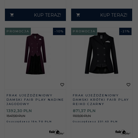
KUP TERAZ!
KUP TERAZ!
PROMOCJA
-
10
%
PROMOCJA
-
21
%
FRAK UJEŻDŻENIOWY
FRAK UJEŻDŻENIOWY
DAMSKI FAIR PLAY NADINE
DAMSKI KRÓTKI FAIR PLAY
JAGODOWY
REIKO CZARNY
1392,
30
PLN
871,
37
PLN
1547,00 PLN
1103,00 PLN
Oszczędzasz
154.70 PLN
Oszczędzasz
231.63 PLN