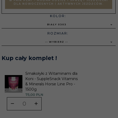
FAIR PLAY - MODNA ODZIEŻ I SPRZĘT JEŹDZIECKI
DLA NOWOCZESNYCH I AKTYWNYCH JEŹDŹCÓW.
KOLOR:
BIAŁY 0303
ROZMIAR:
-- WYBIERZ --
Kup cały komplet !
Smakołyki z Witaminami dla
Koni - SuppleSnack Vitamins
& Minerals Horse Line Pro -
1500g
75,
00
PLN