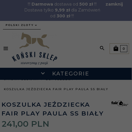
!!!
Darmowa
dostawa od
500 zł
!!!
zamknij
Dostawa tylko
9,99 zł
dla Zamówień
od
300 zł
!!!
currency_h
POLSKI ZŁOTY
0
KATEGORIE
STRONA GŁÓWNA
DLA JEŹDŹCA
KOSZULKA JEŹDZIECKA FAIR PLAY PAULA SS BIAŁY
KOSZULKA JEŹDZIECKA
FAIR PLAY PAULA SS BIAŁY
241,
00
PLN