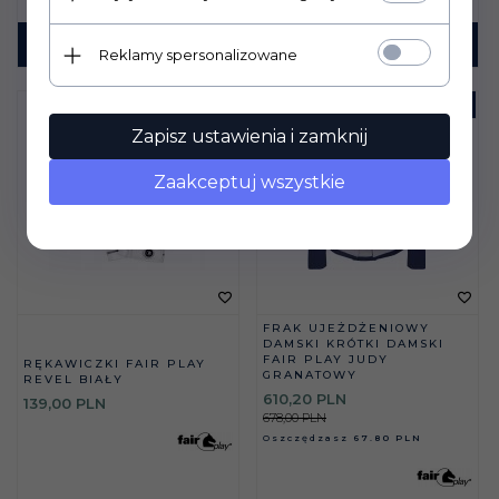
KUP TERAZ!
KUP TERAZ!
Reklamy spersonalizowane
PROMOCJA
-
10
%
Zapisz ustawienia i zamknij
Zaakceptuj wszystkie
FRAK UJEŻDŻENIOWY
DAMSKI KRÓTKI DAMSKI
FAIR PLAY JUDY
RĘKAWICZKI FAIR PLAY
GRANATOWY
REVEL BIAŁY
610,
20
PLN
139,
00
PLN
678,00 PLN
Oszczędzasz
67.80 PLN