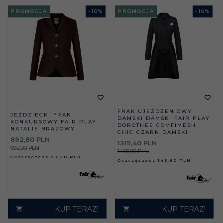
PROMOCJA
-
10
%
PROMOCJA
-
10
%
FRAK UJEŻDŻENIOWY
JEŹDZIECKI FRAK
DAMSKI DAMSKI FAIR PLAY
KONKURSOWY FAIR PLAY
DOROTHEE COMFIMESH
NATALIE BRĄZOWY
CHIC CZARN DAMSKI
892,
80
PLN
1319,
40
PLN
992,00 PLN
1466,00 PLN
Oszczędzasz
99.20 PLN
Oszczędzasz
146.60 PLN
KUP TERAZ!
KUP TERAZ!