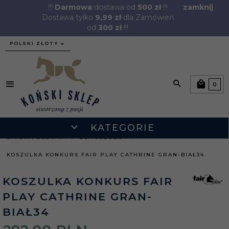
!!!
Darmowa
dostawa od
500 zł
!!!
zamknij
Dostawa tylko
9,99 zł
dla Zamówień
od
300 zł
!!!
currency_h
POLSKI ZŁOTY
0
KATEGORIE
STRONA GŁÓWNA
DLA JEŹDŹCA
KOSZULKA KONKURS FAIR PLAY CATHRINE GRAN-BIAŁ34
KOSZULKA KONKURS FAIR
PLAY CATHRINE GRAN-
BIAŁ34