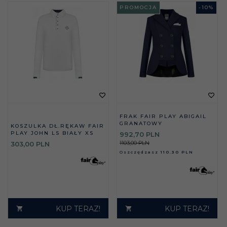
PROMOCJA
-
10
%
FRAK FAIR PLAY ABIGAIL
GRANATOWY
KOSZULKA DŁ.RĘKAW FAIR
PLAY JOHN LS BIAŁY XS
992,
70
PLN
1103,00 PLN
303,
00
PLN
Oszczędzasz
110.30 PLN
KUP TERAZ!
KUP TERAZ!