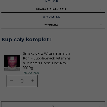
KOLOR:
GRANAT-BIAŁY 0312
ROZMIAR:
-- WYBIERZ --
Kup cały komplet !
Smakołyki z Witaminami dla
Koni - SuppleSnack Vitamins
& Minerals Horse Line Pro -
1500g
75,
00
PLN