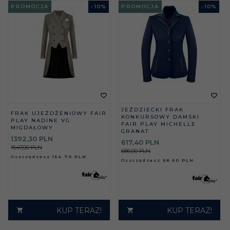
PROMOCJA
-
10
%
PROMOCJA
-
10
%
JEŹDZIECKI FRAK
FRAK UJEŻDŻENIOWY FAIR
KONKURSOWY DAMSKI
PLAY NADINE VG
FAIR PLAY MICHELLE
MIGDAŁOWY
GRANAT
1392,
30
PLN
617,
40
PLN
1547,00 PLN
686,00 PLN
Oszczędzasz
154.70 PLN
Oszczędzasz
68.60 PLN
KUP TERAZ!
KUP TERAZ!