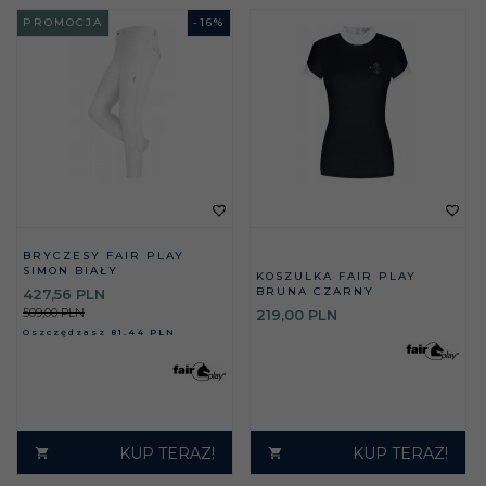
PROMOCJA
-
16
%
BRYCZESY FAIR PLAY
SIMON BIAŁY
KOSZULKA FAIR PLAY
BRUNA CZARNY
427,
56
PLN
509,00 PLN
219,
00
PLN
Oszczędzasz
81.44 PLN
KUP TERAZ!
KUP TERAZ!