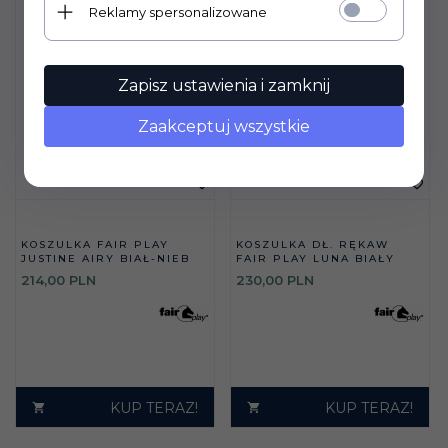
Reklamy spersonalizowane
Zapisz ustawienia i zamknij
Zaakceptuj wszystkie
KOSZULKA FAIR PLAY
KOSZULKA DŁ. RĘKAW
JUSTINE AIRY BIAŁ-NIEB
FAIR PLAY LUNA BIAŁY
214,
00
PLN
230,
00
PLN
KUP TERAZ!
KUP TERAZ!