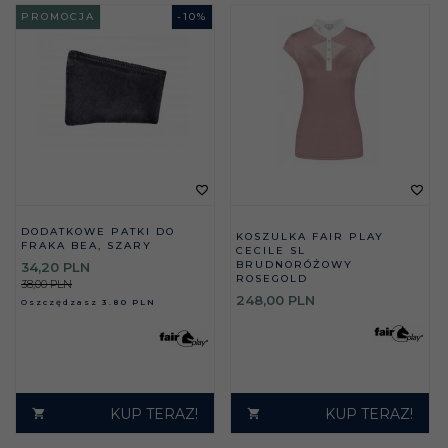
PROMOCJA
-
10
%
DODATKOWE PATKI DO
KOSZULKA FAIR PLAY
FRAKA BEA, SZARY
CECILE SL
BRUDNORÓŻOWY
34,
20
PLN
ROSEGOLD
38,00 PLN
248,
00
PLN
Oszczędzasz
3.80 PLN
KUP TERAZ!
KUP TERAZ!