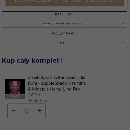
DLA NOWOCZESNYCH I AKTYWNYCH JEŹDŹCÓW.
KOLOR:
STALOWONIEB 3232
ROZMIAR:
42
Kup cały komplet !
Smakołyki z Witaminami dla
Koni - SuppleSnack Vitamins
& Minerals Horse Line Pro -
1500g
75,
00
PLN