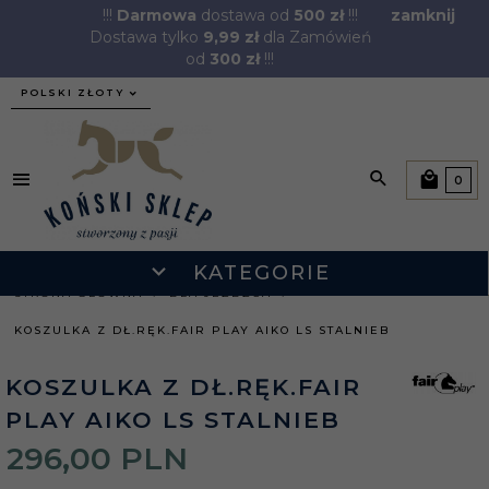
!!!
Darmowa
dostawa od
500 zł
!!!
zamknij
Dostawa tylko
9,99 zł
dla Zamówień
od
300 zł
!!!
currency_h
POLSKI ZŁOTY
0
KATEGORIE
STRONA GŁÓWNA
DLA JEŹDŹCA
KOSZULKA Z DŁ.RĘK.FAIR PLAY AIKO LS STALNIEB
KOSZULKA Z DŁ.RĘK.FAIR
PLAY AIKO LS STALNIEB
296,
00
PLN