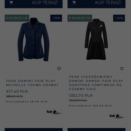
KUP TERAZ!
KUP TERAZ!
PROMOCJA
-
10
%
PROMOCJA
-
10
%
FRAK UJEŻDŻENIOWY
FRAK DAMSKI FAIR PLAY
DAMSKI DAMSKI FAIR PLAY
MICHELLE YOUNG GRANAT
DOROTHEE COMFIMESH RG
CZARNY CHIC
617,
40
PLN
1352,
70
PLN
686,00 PLN
1503,00 PLN
Oszczędzasz
68.60 PLN
Oszczędzasz
150.30 PLN