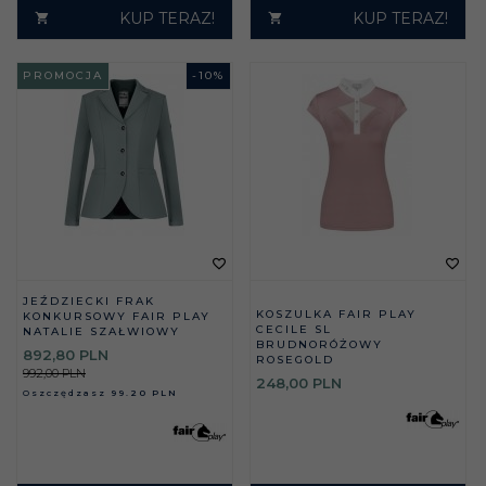
KUP TERAZ!
KUP TERAZ!
PROMOCJA
-
10
%
JEŹDZIECKI FRAK
KOSZULKA FAIR PLAY
KONKURSOWY FAIR PLAY
CECILE SL
NATALIE SZAŁWIOWY
BRUDNORÓŻOWY
892,
80
PLN
ROSEGOLD
992,00 PLN
248,
00
PLN
Oszczędzasz
99.20 PLN