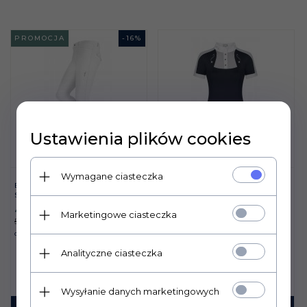
PROMOCJA
-
16
%
Ustawienia plików cookies
Wymagane ciasteczka
BRYCZESY FAIR PLAY
SIMON BIAŁY
KOSZULKA KONKURS FAIR
PLAY LORELLA GRAN-BIA
427,
56
PLN
Marketingowe ciasteczka
509,00 PLN
269,
00
PLN
Oszczędzasz
81.44 PLN
Analityczne ciasteczka
Wysyłanie danych marketingowych