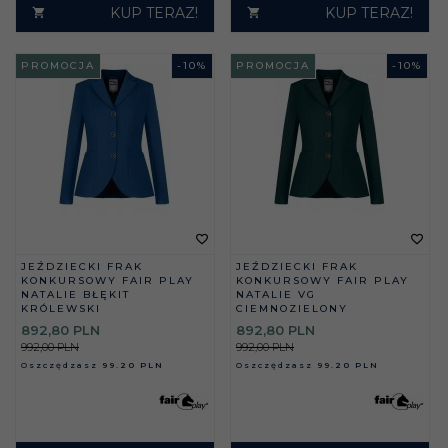
KUP TERAZ!
KUP TERAZ!
PROMOCJA
-
10
%
PROMOCJA
-
10
%
JEŹDZIECKI FRAK
JEŹDZIECKI FRAK
KONKURSOWY FAIR PLAY
KONKURSOWY FAIR PLAY
NATALIE BŁĘKIT
NATALIE VG
KRÓLEWSKI
CIEMNOZIELONY
892,
80
PLN
892,
80
PLN
992,00 PLN
992,00 PLN
Oszczędzasz
99.20 PLN
Oszczędzasz
99.20 PLN