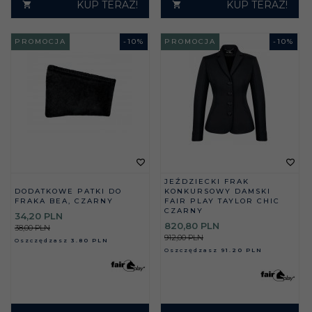
KUP TERAZ!
KUP TERAZ!
PROMOCJA
-
10
%
PROMOCJA
-
10
%
JEŹDZIECKI FRAK
DODATKOWE PATKI DO
KONKURSOWY DAMSKI
FRAKA BEA, CZARNY
FAIR PLAY TAYLOR CHIC
CZARNY
34,
20
PLN
820,
80
PLN
38,00 PLN
912,00 PLN
Oszczędzasz
3.80 PLN
Oszczędzasz
91.20 PLN