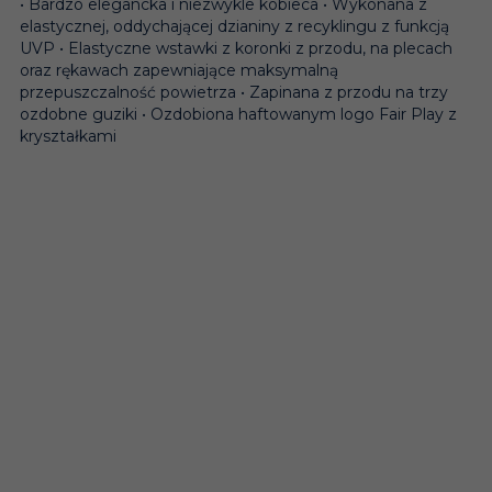
• Bardzo elegancka i niezwykle kobieca • Wykonana z
elastycznej, oddychającej dzianiny z recyklingu z funkcją
UVP • Elastyczne wstawki z koronki z przodu, na plecach
oraz rękawach zapewniające maksymalną
przepuszczalność powietrza • Zapinana z przodu na trzy
ozdobne guziki • Ozdobiona haftowanym logo Fair Play z
kryształkami