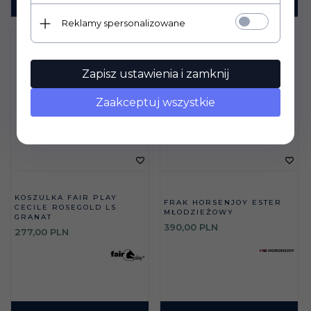
KUP TERAZ!
KUP TERAZ!
Reklamy spersonalizowane
Zapisz ustawienia i zamknij
Zaakceptuj wszystkie
KOSZULKA FAIR PLAY
FRAK HORSENJOY ESTER
CECILE ROSEGOLD LS
MŁODZIEŻOWY
GRANAT
390,
00
PLN
277,
00
PLN