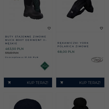
BUTY STAJENNE ZIMOWE
MUCK BOOT DERWENT II-
RĘKAWICZKI YORK
MĘSKIE
POLARICA ZIMOWE
463,
50
PLN
68,
00
PLN
515,00 PLN
Oszczędzasz
51.50 PLN
KUP TERAZ!
KUP TERAZ!