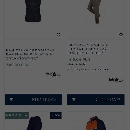
BRYCZESY DAMSKIE
ZIMOWE FAIR PLAY
KAMIZELKA JEŹDZIECKA
MARLEY FS C.BEŻ
DAMSKA FAIR PLAY VIKI
GRANATOWYNAT
416,
64
PLN
496,00 PLN
349,
00
PLN
Oszczędzasz
79.36 PLN
KUP TERAZ!
KUP TERAZ!
PROMOCJA
-
16
%