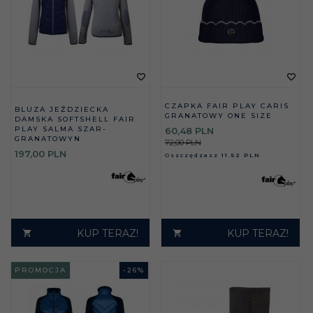
CZAPKA FAIR PLAY CARIS
BLUZA JEŹDZIECKA
GRANATOWY ONE SIZE
DAMSKA SOFTSHELL FAIR
PLAY SALMA SZAR-
60,
48
PLN
GRANATOWYN
72,00 PLN
197,
00
PLN
Oszczędzasz
11.52 PLN
KUP TERAZ!
KUP TERAZ!
PROMOCJA
-
26
%