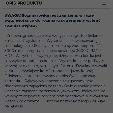
OPIS PRODUKTU
UWAGA! Rozmiarówka jest zaniżona, w razie
wątpliwości co do rozmiaru sugerujemy wybrać
rozmiar większy
• Zimowa, grubo ocieplona wersja naszego Top Seller-a -
kurtki Fair Play Jonelle • Wykonana z zaawansowanej
technologicznie tkaniny z membraną: wodoodporność
3000 mm i przepuszczalność powietrza 3000 Gr/M/24
HRS • Wszystkie szwy klejone, dzięki czemu kurtka jest
niezwykle odporna na deszcz • Wysoki kołnierz podszyty
wewnątrz miękkim, sztucznym futrem • Dwa kryte suwaki
z tyłu zapewniające komfort podczas jazdy konnej •
Odpinany kaptur, mocowany do pleców za pomocą
zatrzasku • Rękawy wykończone ściągaczami oraz
dodatkowym zapięciem na rzep • Dwie głębokie przednie
kieszenie zapinane na zamek błyskawiczny, izolowane od
wewnątrz ciepłym futerkiem oraz dodatkowa, wewnętrzna
kieszeń na drobiazgi • Subtelna naszywka z logo Fair Play
na rękawie