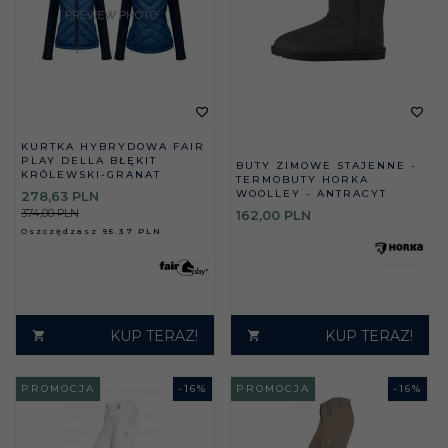
KURTKA HYBRYDOWA FAIR
PLAY DELLA BŁĘKIT
BUTY ZIMOWE STAJENNE -
KRÓLEWSKI-GRANAT
TERMOBUTY HORKA
WOOLLEY - ANTRACYT
278,
63
PLN
374,00 PLN
162,
00
PLN
Oszczędzasz
95.37 PLN
KUP TERAZ!
KUP TERAZ!
PROMOCJA
-
16
%
PROMOCJA
-
16
%