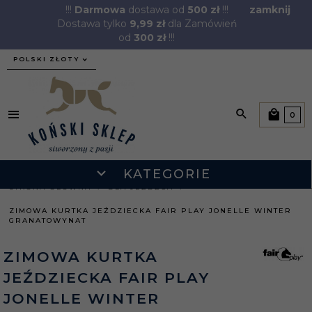
!!!
Darmowa
dostawa od
500 zł
!!!
zamknij
Dostawa tylko
9,99 zł
dla Zamówień
od
300 zł
!!!
currency_h
POLSKI ZŁOTY
0
KATEGORIE
STRONA GŁÓWNA
DLA JEŹDŹCA
ZIMOWA KURTKA JEŹDZIECKA FAIR PLAY JONELLE WINTER
GRANATOWYNAT
ZIMOWA KURTKA
JEŹDZIECKA FAIR PLAY
JONELLE WINTER