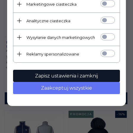
Marketingowe ciasteczka
Analityczne ciasteczka
Wysyłanie danych marketingowych
BLUZA JEŹDZIECKA
BUTY OUTDOOROWE /
DAMSKA FAIR PLAY
STAJENNE HORKA
ARIANNA STALOWONIEB
Reklamy spersonalizowane
HIGHLANDER - BRĄZ /
183,
30
PLN
GRANAT
282,00 PLN
719,
00
PLN
Oszczędzasz
98.70 PLN
Zapisz ustawienia i zamknij
Zaakceptuj wszystkie
KUP TERAZ!
KUP TERAZ!
PROMOCJA
-
16
%