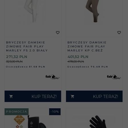
BRYCZESY DAMSKIE
BRYCZESY DAMSKIE
ZIMOWE FAIR PLAY
ZIMOWE FAIR PLAY
MARLEY FS 2.0 BIAŁY
MARLEY KP C.BEŻ
271,
32
PLN
401,
52
PLN
323,00 PLN
478,00 PLN
Oszczędzasz
51.68 PLN
Oszczędzasz
76.48 PLN
KUP TERAZ!
KUP TERAZ!
PROMOCJA
-
10
%