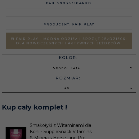
EAN:
5903631046919
PRODUCENT:
FAIR PLAY
FAIR PLAY - MODNA ODZIEŻ I SPRZĘT JEŹDZIECKI
DLA NOWOCZESNYCH I AKTYWNYCH JEŹDŹCÓW.
KOLOR:
GRANAT 1212
ROZMIAR:
40
Kup cały komplet !
Smakołyki z Witaminami dla
Koni - SuppleSnack Vitamins
& Minerals Horse Line Pro -