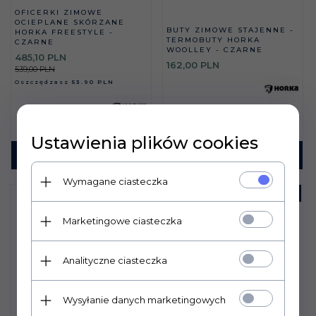
OFICERKI ZIMOWE
OCIEPLANE SKÓRZANE
BUTY ZIMOWE STAJENNE -
HORKA FREESTYLE -
TERMOBUTY HORKA
CZARNE
WOOLLEY - CZARNE
485,
10
PLN
162,
00
PLN
539,00 PLN
Oszczędzasz
53.90 PLN
Ustawienia plików cookies
KUP TERAZ!
KUP TERAZ!
Wymagane ciasteczka
PROMOCJA
-
25
%
Marketingowe ciasteczka
Analityczne ciasteczka
Wysyłanie danych marketingowych