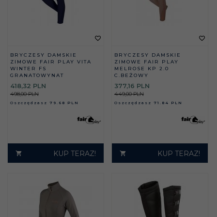
BRYCZESY DAMSKIE
BRYCZESY DAMSKIE
ZIMOWE FAIR PLAY VITA
ZIMOWE FAIR PLAY
WINTER FS
MELROSE KP 2.0
GRANATOWYNAT
C.BEŻOWY
418,
32
PLN
377,
16
PLN
498,00 PLN
449,00 PLN
Oszczędzasz
79.68 PLN
Oszczędzasz
71.84 PLN
KUP TERAZ!
KUP TERAZ!