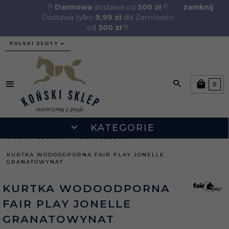
!!!
Darmowa
dostawa od
500 zł
!!!
zamknij
Dostawa tylko
9,99 zł
dla Zamówień
od
300 zł
!!!
currency_h
POLSKI ZŁOTY
0
KATEGORIE
STRONA GŁÓWNA
DLA JEŹDŹCA
KURTKA WODOODPORNA FAIR PLAY JONELLE
GRANATOWYNAT
KURTKA WODOODPORNA
FAIR PLAY JONELLE
GRANATOWYNAT