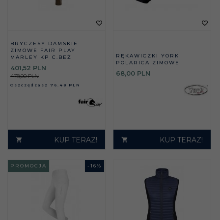
BRYCZESY DAMSKIE
ZIMOWE FAIR PLAY
RĘKAWICZKI YORK
MARLEY KP C.BEŻ
POLARICA ZIMOWE
401,
52
PLN
68,
00
PLN
478,00 PLN
Oszczędzasz
76.48 PLN
KUP TERAZ!
KUP TERAZ!
PROMOCJA
-
16
%