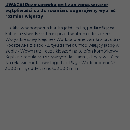
UWAGA! Rozmiarówka jest zaniżona, w razie
wątpliwości co do rozmiaru sugerujemy wybrać
rozmiar większy
• Lekka wodoodporna kurtka jeździecka, podkreślająca
kobiecą sylwetkę • Chroni przed wiatrem i deszczem •
Wszystkie szwy klejone • Wodoodporne zamki z przodu •
Podszewka z siatki • Z tyłu zamek umożliwiający jazdę w
siodle • Wewnątrz - duża kieszeń na telefon komórkowy •
Kaptur z regulacją i sztywnym daszkiem, ukryty w stójce •
Na rękawie metalowe logo Fair Play • Wodoodporność
3000 mm, oddychalność 3000 mm