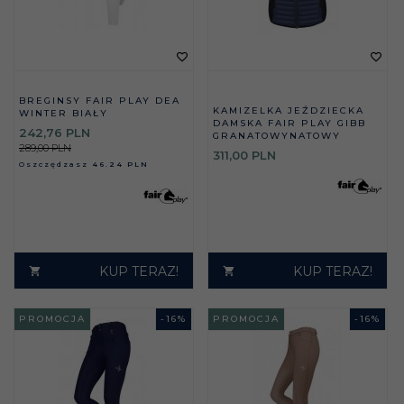
BREGINSY FAIR PLAY DEA
KAMIZELKA JEŹDZIECKA
WINTER BIAŁY
DAMSKA FAIR PLAY GIBB
242,
76
PLN
GRANATOWYNATOWY
289,00 PLN
311,
00
PLN
Oszczędzasz
46.24 PLN
KUP TERAZ!
KUP TERAZ!
PROMOCJA
-
16
%
PROMOCJA
-
16
%