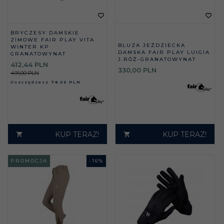
BRYCZESY DAMSKIE
ZIMOWE FAIR PLAY VITA
BLUZA JEŹDZIECKA
WINTER KP
DAMSKA FAIR PLAY LUIGIA
GRANATOWYNAT
J.RÓŻ-GRANATOWYNAT
412,
44
PLN
330,
00
PLN
491,00 PLN
Oszczędzasz
78.56 PLN
KUP TERAZ!
KUP TERAZ!
PROMOCJA
-
16
%