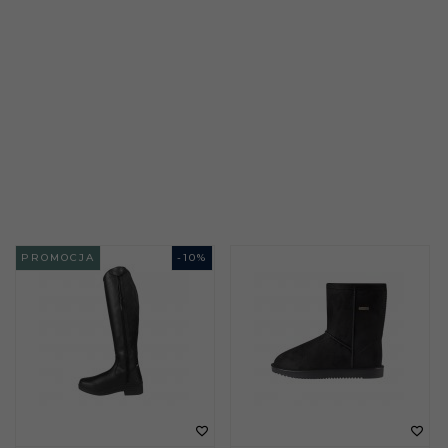
PROMOCJA
-
10
%