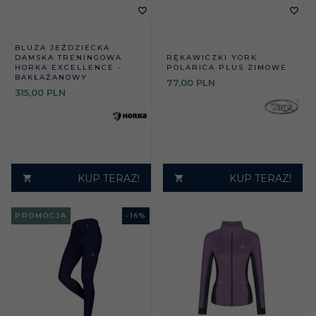
BLUZA JEŹDZIECKA
DAMSKA TRENINGOWA
RĘKAWICZKI YORK
HORKA EXCELLENCE -
POLARICA PLUS ZIMOWE
BAKŁAŻANOWY
77,
00
PLN
315,
00
PLN
KUP TERAZ!
KUP TERAZ!
PROMOCJA
-
16
%