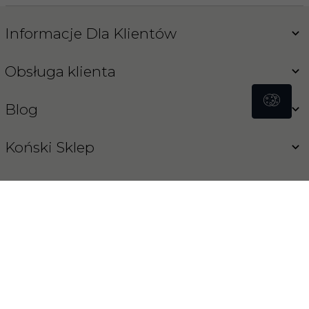
Informacje Dla Klientów
Obsługa klienta
Blog
Koński Sklep
INFORMACJA O COOKIES
OPROGRAMOWANIE SKLEPU INTERNETOWEGO
REDCART.PL
sklep@konski-sklep.pl