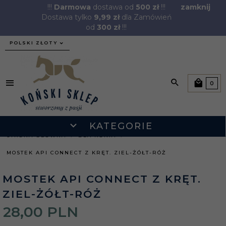
!!!
Darmowa
dostawa od
500 zł
!!!
zamknij
Dostawa tylko
9,99 zł
dla Zamówień
od
300 zł
!!!
currency_h
POLSKI ZŁOTY
0
KATEGORIE
STRONA GŁÓWNA
DLA KONIA
MOSTEK API CONNECT Z KRĘT. ZIEL-ŻÓŁT-RÓŻ
MOSTEK API CONNECT Z KRĘT.
ZIEL-ŻÓŁT-RÓŻ
28,
00
PLN