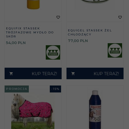
EQUIFIX STASSEK
EQUIGEL STASSEK ŻEL
TRÓJFAZOWE MYDŁO DO
CHŁODZĄCY
SKÓR
77,
00
PLN
54,
00
PLN
KUP TERAZ!
KUP TERAZ!
PROMOCJA
-
15
%