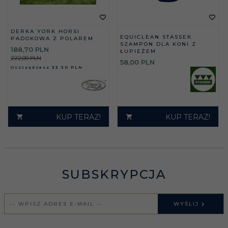
DERKA YORK HORSI
EQUICLEAN STASSEK
PADOKOWA Z POLAREM
SZAMPON DLA KONI Z
188,
70
PLN
ŁUPIEŻEM
222,00 PLN
58,
00
PLN
Oszczędzasz
33.30 PLN
KUP TERAZ!
KUP TERAZ!
SUBSKRYPCJA
WYŚLIJ