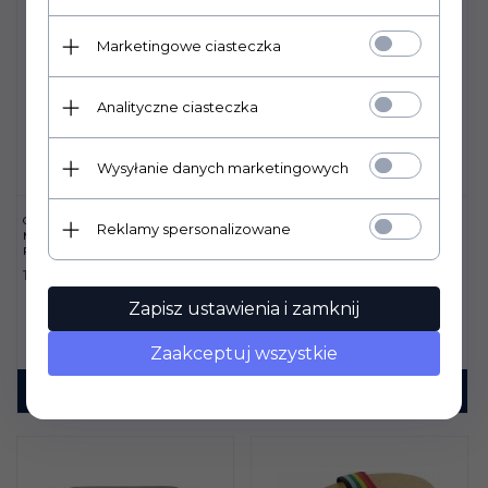
Marketingowe ciasteczka
Analityczne ciasteczka
Wysyłanie danych marketingowych
GRZEBIEŃ YORK
EQUIGOLD PREMIUM
Reklamy spersonalizowane
METALOWY Z DREWNIANĄ
STASSEK SZAMPON Z
RĄCZKĄ
PROTEINAMI JEDWABIU
12,
00
PLN
50,
00
PLN
Zapisz ustawienia i zamknij
Zaakceptuj wszystkie
KUP TERAZ!
KUP TERAZ!