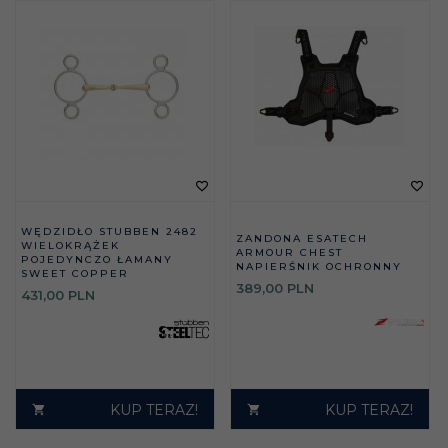
WĘDZIDŁO STUBBEN 2482
ZANDONA ESATECH
WIELOKRĄŻEK
ARMOUR CHEST
POJEDYNCZO ŁAMANY
NAPIERŚNIK OCHRONNY
SWEET COPPER
389,
00
PLN
431,
00
PLN
KUP TERAZ!
KUP TERAZ!