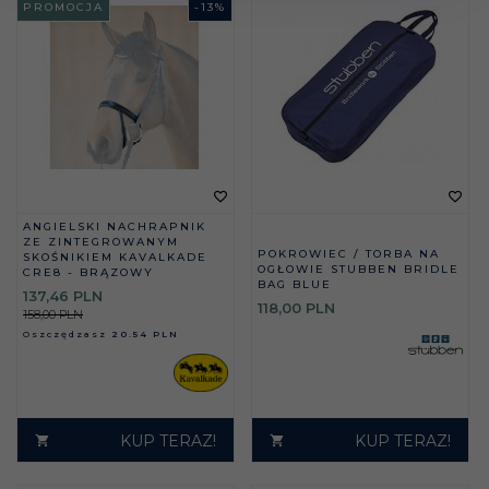
PROMOCJA
-
13
%
ANGIELSKI NACHRAPNIK
ZE ZINTEGROWANYM
POKROWIEC / TORBA NA
SKOŚNIKIEM KAVALKADE
OGŁOWIE STUBBEN BRIDLE
CRE8 - BRĄZOWY
BAG BLUE
137,
46
PLN
118,
00
PLN
158,00 PLN
Oszczędzasz
20.54 PLN
KUP TERAZ!
KUP TERAZ!