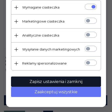
Wymagane ciasteczka
Marketingowe ciasteczka
Analityczne ciasteczka
Wysyłanie danych marketingowych
OGŁOWIE ANATOMICZNE
WIELOKRĄŻEK YORK
STUBBEN PRO JUMP -
PODWÓJNIE ŁAMANY 4-
Reklamy spersonalizowane
NACHRAPNIK ZE
PIERŚCIENIOWY 14 MM
SZNURKIEM
125,
00
PLN
1287,
00
PLN
Zapisz ustawienia i zamknij
Zaakceptuj wszystkie
KUP TERAZ!
KUP TERAZ!