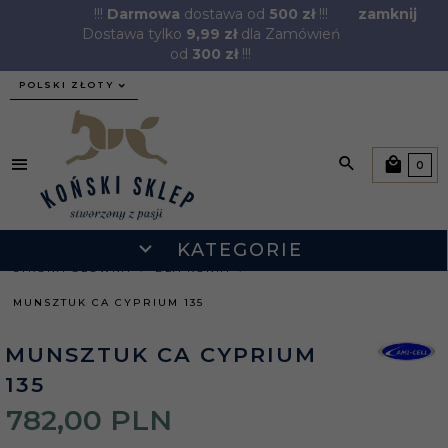
!!!
Darmowa
dostawa od
500 zł
!!!
zamknij
Dostawa tylko
9,99 zł
dla Zamówień
od
300 zł
!!!
currency_h
POLSKI ZŁOTY
0
KATEGORIE
STRONA GŁÓWNA
DLA KONIA
MUNSZTUK CA CYPRIUM 135
MUNSZTUK CA CYPRIUM
135
782,
00
PLN