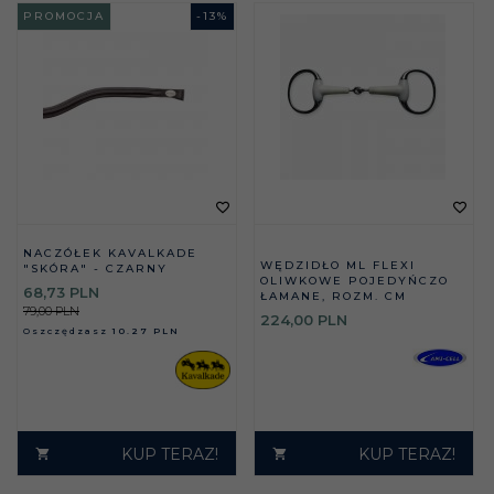
PROMOCJA
-
13
%
NACZÓŁEK KAVALKADE
WĘDZIDŁO ML FLEXI
"SKÓRA" - CZARNY
OLIWKOWE POJEDYŃCZO
68,
73
PLN
ŁAMANE, ROZM. CM
79,00 PLN
224,
00
PLN
Oszczędzasz
10.27 PLN
KUP TERAZ!
KUP TERAZ!