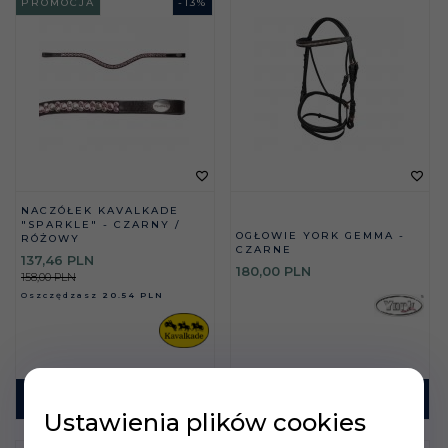
PROMOCJA
-
13
%
NACZÓŁEK KAVALKADE
"SPARKLE" - CZARNY /
OGŁOWIE YORK GEMMA -
RÓŻOWY
CZARNE
137,
46
PLN
180,
00
PLN
158,00 PLN
Oszczędzasz
20.54 PLN
KUP TERAZ!
KUP TERAZ!
Ustawienia plików cookies