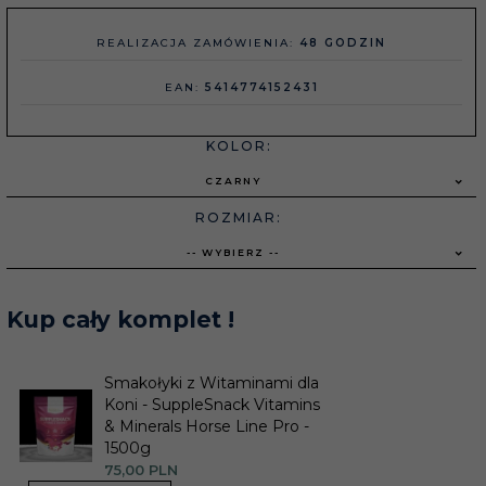
REALIZACJA ZAMÓWIENIA:
48 GODZIN
EAN:
5414774152431
KOLOR:
CZARNY
ROZMIAR:
-- WYBIERZ --
Kup cały komplet !
Smakołyki z Witaminami dla
Koni - SuppleSnack Vitamins
& Minerals Horse Line Pro -
1500g
75,
00
PLN