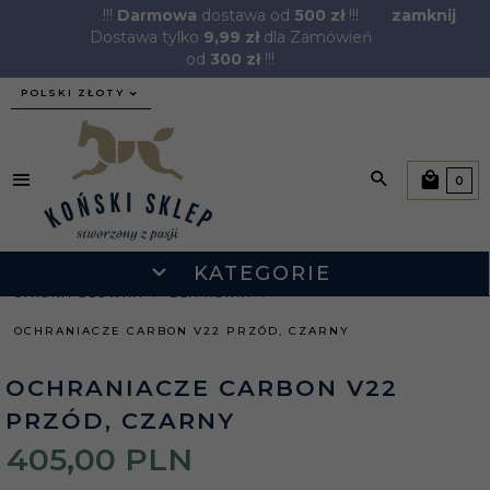
!!!
Darmowa
dostawa od
500 zł
!!!
zamknij
Dostawa tylko
9,99 zł
dla Zamówień
od
300 zł
!!!
currency_h
POLSKI ZŁOTY
0
KATEGORIE
STRONA GŁÓWNA
DLA KONIA
OCHRANIACZE CARBON V22 PRZÓD, CZARNY
OCHRANIACZE CARBON V22
PRZÓD, CZARNY
405,
00
PLN