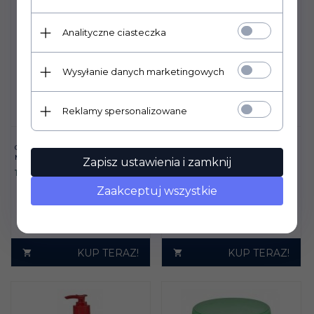
Analityczne ciasteczka
Wysyłanie danych marketingowych
Reklamy spersonalizowane
GRZEBIEŃ YORK
EQUIDURA STASSEK
METALOWY
BALSAM DO KOPYT
Zapisz ustawienia i zamknij
13,
00
PLN
82,
00
PLN
Zaakceptuj wszystkie
KUP TERAZ!
KUP TERAZ!