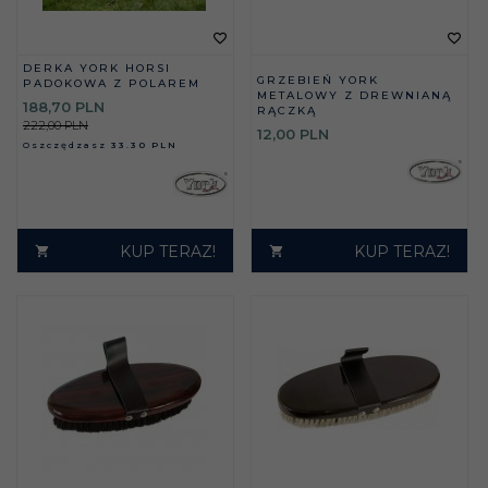
DERKA YORK HORSI
GRZEBIEŃ YORK
PADOKOWA Z POLAREM
METALOWY Z DREWNIANĄ
188,
70
PLN
RĄCZKĄ
222,00 PLN
12,
00
PLN
Oszczędzasz
33.30 PLN
KUP TERAZ!
KUP TERAZ!