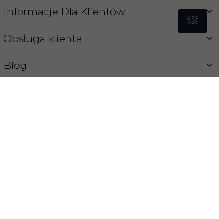
Informacje Dla Klientów
Obsługa klienta
Blog
Koński Sklep
INFORMACJA O COOKIES
OPROGRAMOWANIE SKLEPU INTERNETOWEGO
REDCART.PL
sklep@konski-sklep.pl