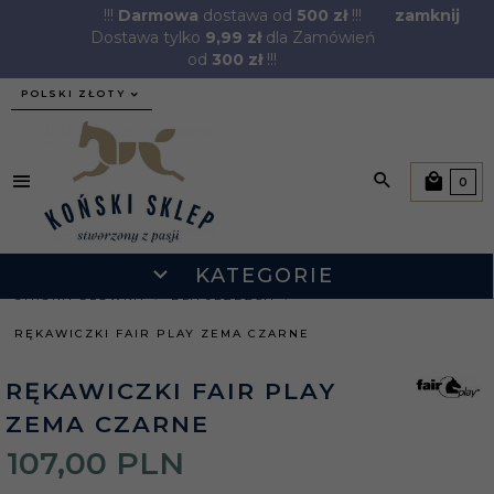
!!!
Darmowa
dostawa od
500 zł
!!!
zamknij
Dostawa tylko
9,99 zł
dla Zamówień
od
300 zł
!!!
currency_h
POLSKI ZŁOTY
0
KATEGORIE
STRONA GŁÓWNA
DLA JEŹDŹCA
RĘKAWICZKI FAIR PLAY ZEMA CZARNE
RĘKAWICZKI FAIR PLAY
ZEMA CZARNE
107,
00
PLN