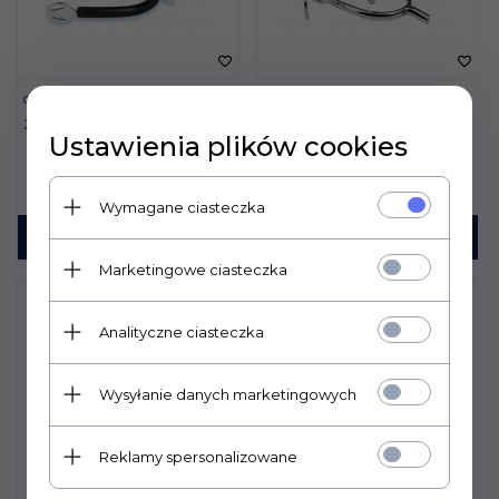
OSTROGI YORK MĘSKIE 20
OSTROGI STUBBEN SEQ 1154
MM
247,
00
PLN
54,
00
PLN
Ustawienia plików cookies
Wymagane ciasteczka
KUP TERAZ!
KUP TERAZ!
Marketingowe ciasteczka
Analityczne ciasteczka
Wysyłanie danych marketingowych
Reklamy spersonalizowane