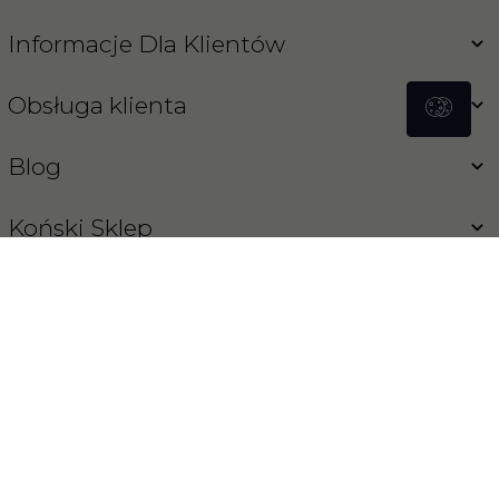
Informacje Dla Klientów
Obsługa klienta
Blog
Koński Sklep
INFORMACJA O COOKIES
OPROGRAMOWANIE SKLEPU INTERNETOWEGO
REDCART.PL
sklep@konski-sklep.pl