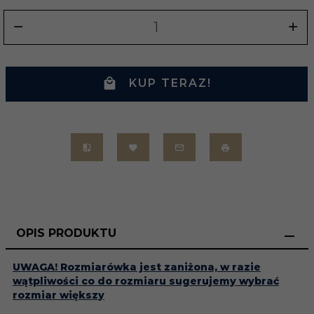
KUP TERAZ!
OPIS PRODUKTU
UWAGA! Rozmiarówka jest zaniżona, w razie
wątpliwości co do rozmiaru sugerujemy wybrać
rozmiar większy