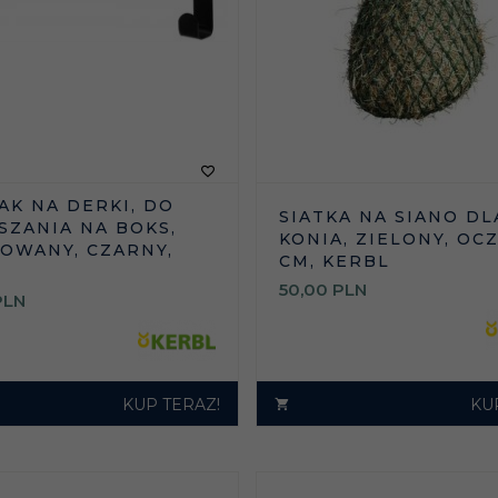
AK NA DERKI, DO
SIATKA NA SIANO DL
SZANIA NA BOKS,
KONIA, ZIELONY, OC
OWANY, CZARNY,
CM, KERBL
50,
00
PLN
PLN
KUP TERAZ!
KU