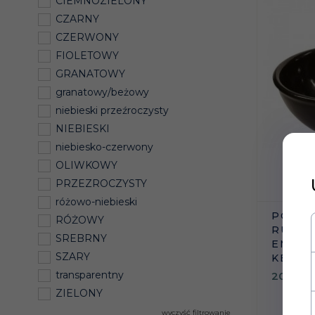
CIEMNOZIELONY
CZARNY
CZERWONY
FIOLETOWY
GRANATOWY
granatowy/beżowy
niebieski przeźroczysty
NIEBIESKI
niebiesko-czerwony
OLIWKOWY
PRZEZROCZYSTY
różowo-niebieski
POIDŁ
RÓŻOWY
RURKOW
SREBRNY
EMALI
SZARY
KERBL
transparentny
208,
00
ZIELONY
wyczyść filtrowanie