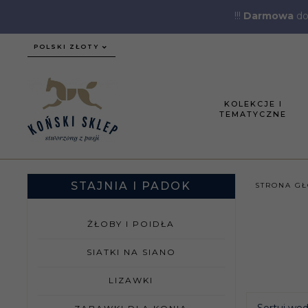
!!!
Darmowa
do
currency_h
POLSKI ZŁOTY
KOLEKCJE I
TEMATYCZNE
STAJNIA I PADOK
STRONA G
ŻŁOBY I POIDŁA
SIATKI NA SIANO
LIZAWKI