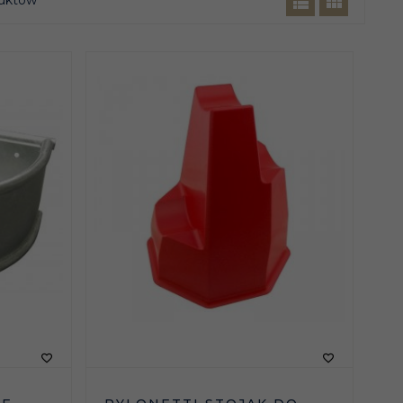
uktów