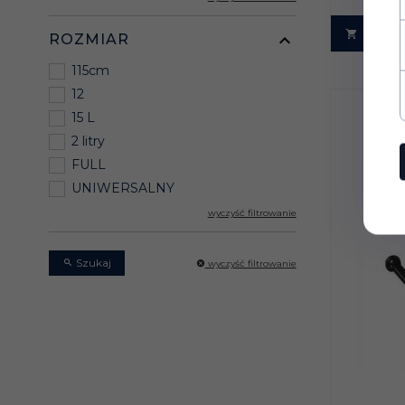
ROZMIAR
115cm
12
15 L
2 litry
FULL
UNIWERSALNY
wyczyść filtrowanie
Szukaj
wyczyść filtrowanie