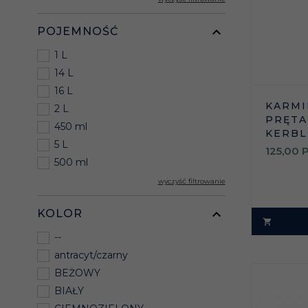
POJEMNOŚĆ
1 L
14 L
16 L
KARMI
2 L
PRĘTAM
450 ml
KERBL
5 L
125,
00
500 ml
wyczyść filtrowanie
KOLOR
--
antracyt/czarny
BEŻOWY
BIAŁY