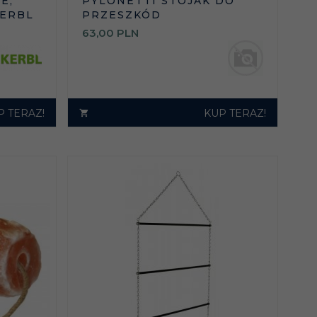
E,
PYLONETTI STOJAK DO
KERBL
PRZESZKÓD
63,
00
PLN
P TERAZ!
KUP TERAZ!