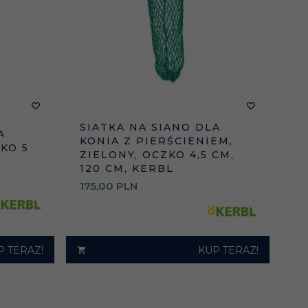
SIATKA NA SIANO DLA
A
KONIA Z PIERŚCIENIEM,
ZKO 5
ZIELONY, OCZKO 4,5 CM,
120 CM, KERBL
175,
00
PLN
P TERAZ!
KUP TERAZ!