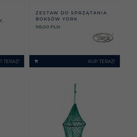
ZESTAW DO SPRZĄTANIA
BOKSÓW YORK
Y,
98,
00
PLN
P TERAZ!
KUP TERAZ!