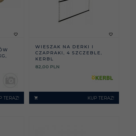
WIESZAK NA DERKI I
ŁÓW
CZAPRAKI, 4 SZCZEBLE,
KG,
KERBL
82,
00
PLN
P TERAZ!
KUP TERAZ!