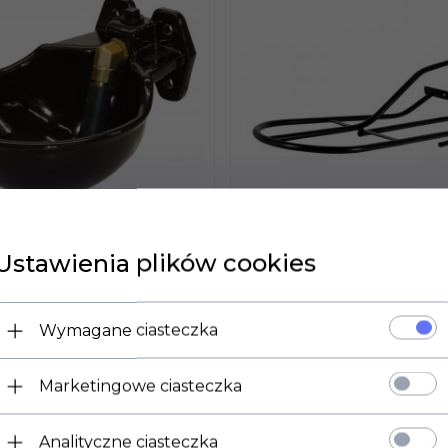
Ustawienia plików cookies
O Z ZAWOREM
YM G51, 1,7 L,
Wymagane ciasteczka
WIESZAK YORK NA S
OWANE ŻELIWO,
51,
00
PLN
Marketingowe ciasteczka
PLN
Analityczne ciasteczka