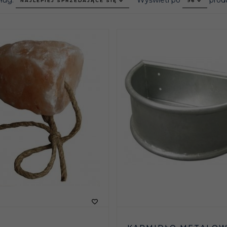
dług:
Wyświetl po
prod
NAJLEPIEJ SPRZEDAJĄCE SIĘ
96