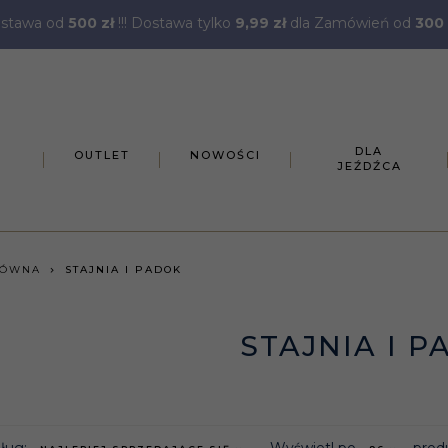
stawa od
500 zł
!!! Dostawa tylko
9,99 zł
dla Zamówień od
300 
DLA
OUTLET
NOWOŚCI
JEŹDŹCA
ŁÓWNA
STAJNIA I PADOK
STAJNIA I P
sort
pop