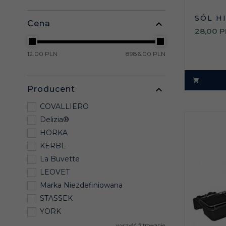
SÓL H
Cena
28,
00
P
12.00 PLN
8986.00 PLN
Producent
COVALLIERO
Delizia®
HORKA
KERBL
La Buvette
LEOVET
Marka Niezdefiniowana
STASSEK
YORK
wyczyść filtrowanie