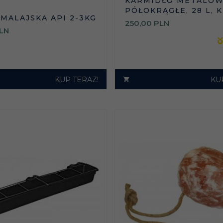
KARMIDŁO METALOW
PÓŁOKRĄGŁE, 28 L, 
IMALAJSKA API 2-3KG
250,
00
PLN
LN
KUP TERAZ!
KU