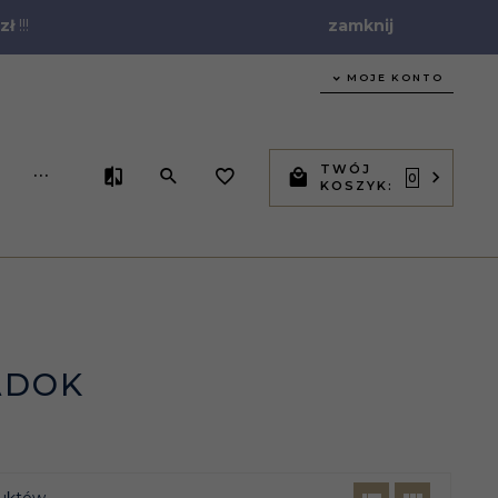
zł
!!!
zamknij
MOJE KONTO
TWÓJ
...
0
KOSZYK:
ADOK