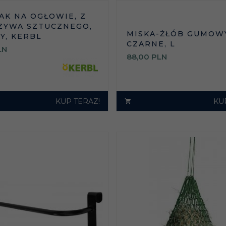
AK NA OGŁOWIE, Z
YWA SZTUCZNEGO,
MISKA-ŻŁÓB GUMOW
Y, KERBL
CZARNE, L
LN
88,
00
PLN
KUP TERAZ!
KU