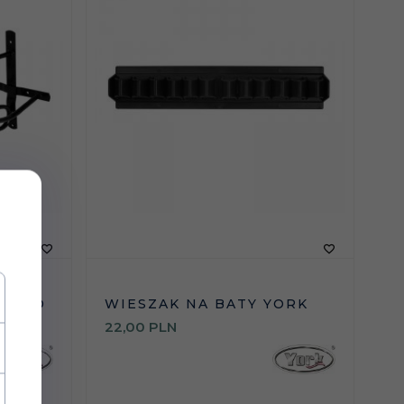
IODŁO
WIESZAK NA BATY YORK
22,
00
PLN