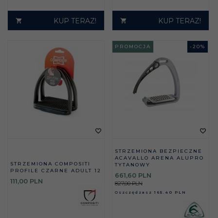
KUP TERAZ!
KUP TERAZ!
PROMOCJA
-
20
%
STRZEMIONA BEZPIECZNE
ACAVALLO ARENA ALUPRO
STRZEMIONA COMPOSITI
TYTANOWY
PROFILE CZARNE ADULT 12
661,
60
PLN
111,
00
PLN
827,00 PLN
Oszczędzasz
165.40 PLN