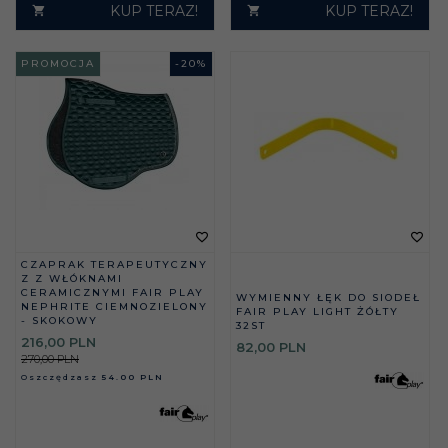
KUP TERAZ!
KUP TERAZ!
PROMOCJA
-
20
%
CZAPRAK TERAPEUTYCZNY
Z Z WŁÓKNAMI
CERAMICZNYMI FAIR PLAY
WYMIENNY ŁĘK DO SIODEŁ
NEPHRITE CIEMNOZIELONY
FAIR PLAY LIGHT ŻÓŁTY
- SKOKOWY
32ST
216,
00
PLN
82,
00
PLN
270,00 PLN
Oszczędzasz
54.00 PLN