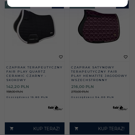
PROMOCJA
-
10
%
PROMOCJA
-
20
%
CZAPRAK TERAPEUTYCZNY
CZAPRAK SATYNOWY
FAIR PLAY QUARTZ
TERAPEUTYCZNY FAIR
CERAMIC CZARNY -
PLAY HEMATITE JAGODOWY
SKOKOWY
WSZECHSTRONNY
142,
20
PLN
216,
00
PLN
158,00 PLN
270,00 PLN
Oszczędzasz
15.80 PLN
Oszczędzasz
54.00 PLN
KUP TERAZ!
KUP TERAZ!