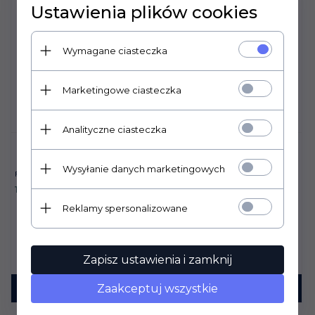
Ustawienia plików cookies
Wymagane ciasteczka
Marketingowe ciasteczka
Analityczne ciasteczka
STRZEMIONA COMPOSITI
Wysyłanie danych marketingowych
FM SMAR DO SKÓR 1KG
SYNTETYCZNE REFLEX
CZARNE ADULT
102,
00
PLN
179,
00
PLN
Reklamy spersonalizowane
Zapisz ustawienia i zamknij
Zaakceptuj wszystkie
KUP TERAZ!
KUP TERAZ!