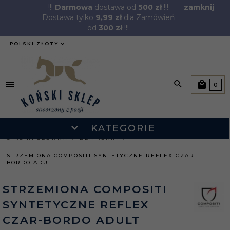
!!!
Darmowa
dostawa od
500 zł
!!!
zamknij
Dostawa tylko
9,99 zł
dla Zamówień
od
300 zł
!!!
currency_h
POLSKI ZŁOTY
0
KATEGORIE
STRONA GŁÓWNA
DLA KONIA
STRZEMIONA COMPOSITI SYNTETYCZNE REFLEX CZAR-
BORDO ADULT
STRZEMIONA COMPOSITI
SYNTETYCZNE REFLEX
CZAR-BORDO ADULT