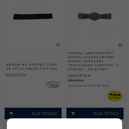
POPRĘG ANATOMICZNY
KRÓTKI UJEŻDŻENIOWY
MIĘKKI SKÓRZANY
RĘKAW NA POPRĘG YORK
"KAVALKADE COMFORT" Z
ZE SZTUCZNEGO FUTERKA
GUMAMI - BRĄZOWY
50,
00
PLN
468,
93
PLN
539,00 PLN
Oszczędzasz
70.07 PLN
KUP TERAZ!
KUP TERAZ!