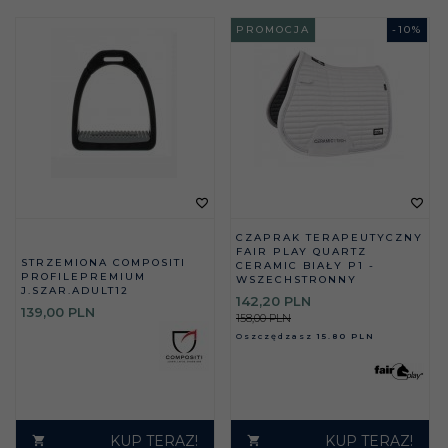
PROMOCJA
-
10
%
CZAPRAK TERAPEUTYCZNY
FAIR PLAY QUARTZ
STRZEMIONA COMPOSITI
CERAMIC BIAŁY P1 -
PROFILEPREMIUM
WSZECHSTRONNY
J.SZAR.ADULT12
142,
20
PLN
139,
00
PLN
158,00 PLN
Oszczędzasz
15.80 PLN
KUP TERAZ!
KUP TERAZ!