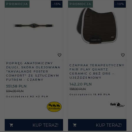
PROMOCJA
-
13
%
PROMOCJA
-
10
%
POPRĘG ANATOMICZNY
CZAPRAK TERAPEUTYCZNY
DŁUGI, SKÓRA OLEJOWANA
FAIR PLAY QUARTZ
"KAVALKADE FOSTER
CERAMIC C.BEŻ DRE -
COMFORT" ZE SZTUCZNYM
UJEŻDŻENIOWY
FUTREM - CZARNY
142,
20
PLN
551,
58
PLN
158,00 PLN
634,00 PLN
Oszczędzasz
15.80 PLN
Oszczędzasz
82.42 PLN
KUP TERAZ!
KUP TERAZ!