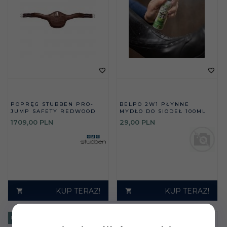
POPRĘG STUBBEN PRO-
BELPO 2W1 PŁYNNE
JUMP SAFETY REDWOOD
MYDŁO DO SIODEŁ 100ML
1709,
00
PLN
29,
00
PLN
KUP TERAZ!
KUP TERAZ!
PROMOCJA
-
10
%