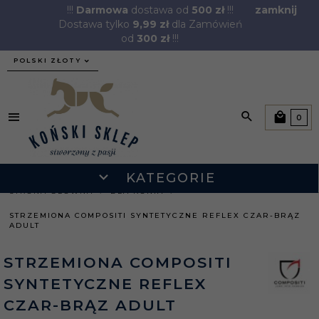
!!!
Darmowa
dostawa od
500 zł
!!!
zamknij
Dostawa tylko
9,99 zł
dla Zamówień
od
300 zł
!!!
currency_h
POLSKI ZŁOTY
0
KATEGORIE
STRONA GŁÓWNA
DLA KONIA
STRZEMIONA COMPOSITI SYNTETYCZNE REFLEX CZAR-BRĄZ
ADULT
STRZEMIONA COMPOSITI
SYNTETYCZNE REFLEX
CZAR-BRĄZ ADULT