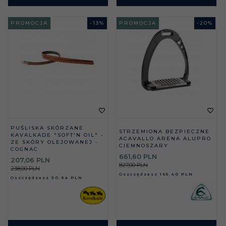
PROMOCJA
-
13
%
PROMOCJA
-
20
%
PUŚLISKA SKÓRZANE
STRZEMIONA BEZPIECZNE
KAVALKADE "SOFT'N OIL" -
ACAVALLO ARENA ALUPRO
ZE SKÓRY OLEJOWANEJ -
CIEMNOSZARY
COGNAC
661,
60
PLN
207,
06
PLN
827,00 PLN
238,00 PLN
Oszczędzasz
165.40 PLN
Oszczędzasz
30.94 PLN