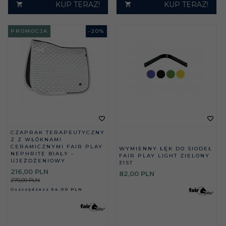
KUP TERAZ!
KUP TERAZ!
PROMOCJA
-
20
%
CZAPRAK TERAPEUTYCZNY
Z Z WŁÓKNAMI
CERAMICZNYMI FAIR PLAY
WYMIENNY ŁĘK DO SIODEŁ
NEPHRITE BIAŁY -
FAIR PLAY LIGHT ZIELONY
UJEŻDŻENIOWY
31ST
216,
00
PLN
82,
00
PLN
270,00 PLN
Oszczędzasz
54.00 PLN