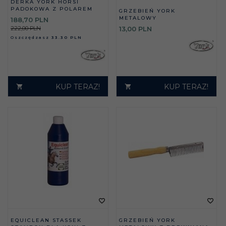
DERKA YORK HORSI
PADOKOWA Z POLAREM
GRZEBIEŃ YORK
METALOWY
188,
70
PLN
222,00 PLN
13,
00
PLN
Oszczędzasz
33.30 PLN
KUP TERAZ!
KUP TERAZ!
EQUICLEAN STASSEK
GRZEBIEŃ YORK