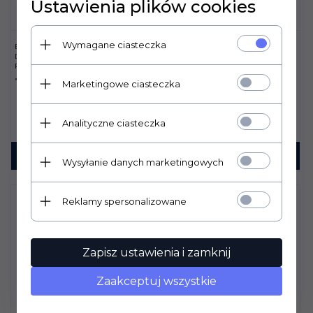
Ustawienia plików cookies
Wymagane ciasteczka
EQUIFIX STASSEK BALSAM
EQUIDURA STASSEK
DO SKÓR Z WOSKIEM
BALSAM DO KOPYT
PSZCZELIM
82,
00
PLN
76,
00
PLN
Marketingowe ciasteczka
Analityczne ciasteczka
KUP TERAZ!
KUP TERAZ!
Wysyłanie danych marketingowych
Reklamy spersonalizowane
Zapisz ustawienia i zamknij
Zaakceptuj wszystkie