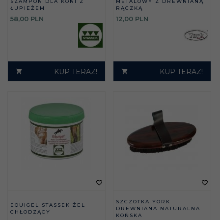
SZAMPON DLA KONI Z
METALOWY Z DREWNIANĄ
ŁUPIEŻEM
RĄCZKĄ
58,
00
PLN
12,
00
PLN
KUP TERAZ!
KUP TERAZ!
SZCZOTKA YORK
EQUIGEL STASSEK ŻEL
DREWNIANA NATURALNA
CHŁODZĄCY
KOŃSKA