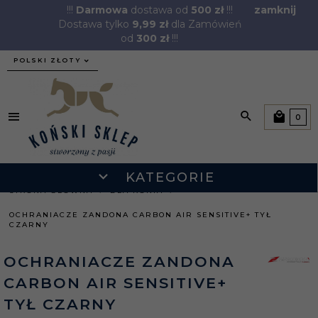
!!!
Darmowa
dostawa od
500 zł
!!!
zamknij
Dostawa tylko
9,99 zł
dla Zamówień
od
300 zł
!!!
currency_h
POLSKI ZŁOTY
0
KATEGORIE
STRONA GŁÓWNA
DLA KONIA
OCHRANIACZE ZANDONA CARBON AIR SENSITIVE+ TYŁ
CZARNY
OCHRANIACZE ZANDONA
CARBON AIR SENSITIVE+
TYŁ CZARNY