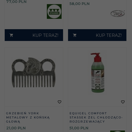
77,
00
PLN
58,
00
PLN
KUP TERAZ!
KUP TERAZ!
GRZEBIEŃ YORK
EQUIGEL COMFORT
METALOWY Z KOŃSKĄ
STASSEK ŻEL CHŁODZĄCO-
GŁOWĄ
ROZGRZEWAJĄCY
21,
00
PLN
51,
00
PLN