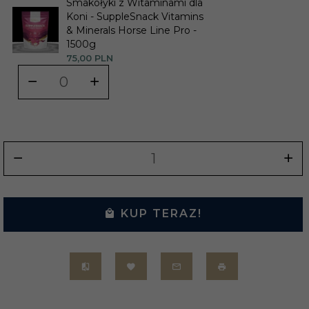
Smakołyki z Witaminami dla
Koni - SuppleSnack Vitamins
& Minerals Horse Line Pro -
1500g
75,
00
PLN
KUP TERAZ!