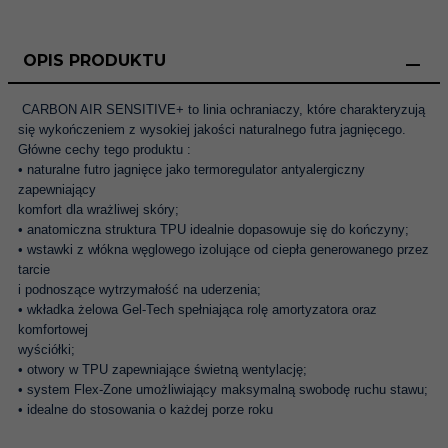
OPIS PRODUKTU
CARBON AIR SENSITIVE+ to linia ochraniaczy, które charakteryzują
się wykończeniem z wysokiej jakości naturalnego futra jagnięcego.
Główne cechy tego produktu :
• naturalne futro jagnięce jako termoregulator antyalergiczny
zapewniający
komfort dla wrażliwej skóry;
• anatomiczna struktura TPU idealnie dopasowuje się do kończyny;
• wstawki z włókna węglowego izolujące od ciepła generowanego przez
tarcie
i podnoszące wytrzymałość na uderzenia;
• wkładka żelowa Gel-Tech spełniająca rolę amortyzatora oraz
komfortowej
wyściółki;
• otwory w TPU zapewniające świetną wentylację;
• system Flex-Zone umożliwiający maksymalną swobodę ruchu stawu;
• idealne do stosowania o każdej porze roku