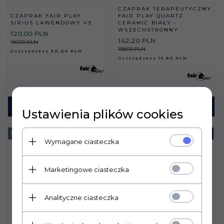
CZAPRAK TERAPEUTYCZNY
CZAPRAK FAIR PLAY
FAIR PLAY QUARTZ
SIRIUS LAWENDOWY VS
CERAMIC BIAŁY -
WSZECHSTRONNY
120,
00
PLN
142,
20
PLN
150,00 PLN
158,00 PLN
Oszczędzasz
30.00 PLN
Oszczędzasz
15.80 PLN
KUP TERAZ!
KUP TERAZ!
Ustawienia plików cookies
PROMOCJA
-
20
%
PROMOCJA
-
20
%
Wymagane ciasteczka
Marketingowe ciasteczka
Analityczne ciasteczka