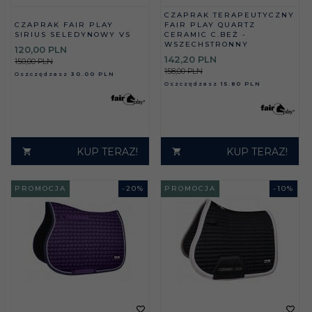
CZAPRAK TERAPEUTYCZNY
CZAPRAK FAIR PLAY
FAIR PLAY QUARTZ
SIRIUS SELEDYNOWY VS
CERAMIC C.BEŻ -
WSZECHSTRONNY
120,
00
PLN
142,
20
PLN
150,00 PLN
158,00 PLN
Oszczędzasz
30.00 PLN
Oszczędzasz
15.80 PLN
KUP TERAZ!
KUP TERAZ!
PROMOCJA
-
20
%
PROMOCJA
-
10
%