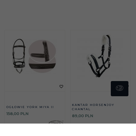
KANTAR HORSENJOY
OGŁOWIE YORK MIYA II
CHANTAL
158,
00
PLN
89,
00
PLN