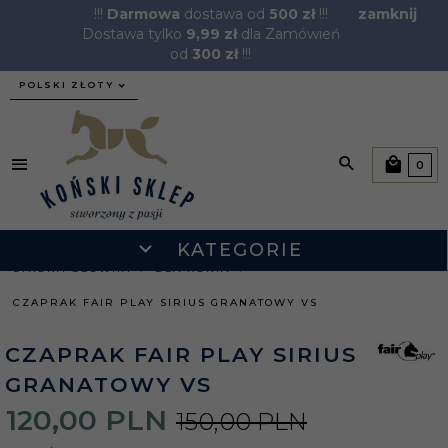
!!!
Darmowa
dostawa od
500 zł
!!!
zamknij
Dostawa tylko
9,99 zł
dla Zamówień
od
300 zł
!!!
currency_h
POLSKI ZŁOTY
0
KATEGORIE
STRONA GŁÓWNA
DLA KONIA
CZAPRAK FAIR PLAY SIRIUS GRANATOWY VS
CZAPRAK FAIR PLAY SIRIUS
GRANATOWY VS
120,
00
PLN
150,00 PLN