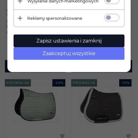
Wysyłanie danych marketingowych
CZAPRAK FAIR PLAY
CZAPRAK FAIR PLAY
SIRIUS BIAŁY VS
SIRIUS MORSKI VS
Reklamy spersonalizowane
120,
00
PLN
120,
00
PLN
150,00 PLN
150,00 PLN
Oszczędzasz
30.00 PLN
Oszczędzasz
30.00 PLN
Zapisz ustawienia i zamknij
Zaakceptuj wszystkie
KUP TERAZ!
KUP TERAZ!
PROMOCJA
-
20
%
PROMOCJA
-
10
%