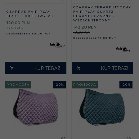
CZAPRAK TERAPEUTYCZNY
CZAPRAK FAIR PLAY
FAIR PLAY QUARTZ
SIRIUS FIOLETOWY VS
CERAMIC CZARNY -
WSZECHSTRONNY
120,
00
PLN
142,
20
PLN
150,00 PLN
158,00 PLN
Oszczędzasz
30.00 PLN
Oszczędzasz
15.80 PLN
KUP TERAZ!
KUP TERAZ!
PROMOCJA
-
20
%
PROMOCJA
-
20
%