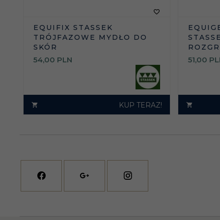
EQUIFIX STASSEK
EQUIG
TRÓJFAZOWE MYDŁO DO
STASS
SKÓR
ROZGR
54,
00
PLN
51,
00
PL
KUP TERAZ!