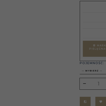
MARK
PIELĘGNA
POJEMNOŚĆ:
-- WYBIERZ --