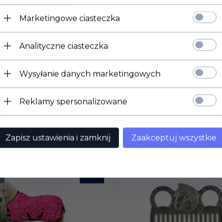
Marketingowe ciasteczka
Analityczne ciasteczka
IX STASSEK BALSAM
EQUIGOLD PREMIUM
Wysyłanie danych marketingowych
ÓR Z WOSKIEM
STASSEK SZAMPON Z
ELIM
PROTEINAMI JEDWA
LN
50,
00
PLN
Reklamy spersonalizowane
Zapisz ustawienia i zamknij
Zaakceptuj wszystkie
KUP TERAZ!
KU
-
15
%