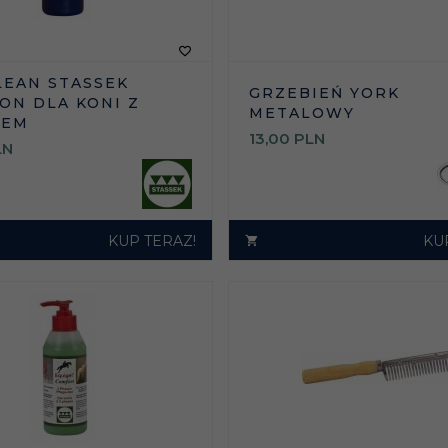
LEAN STASSEK
GRZEBIEŃ YORK
ON DLA KONI Z
METALOWY
ŻEM
13,
00
PLN
LN
KUP TERAZ!
KU