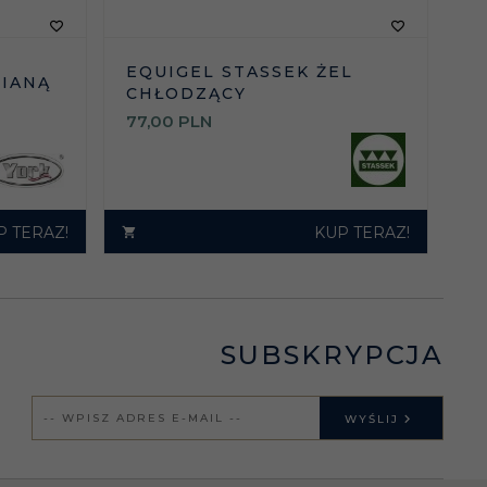
EQUIGEL STASSEK ŻEL
IANĄ
CHŁODZĄCY
77,
00
PLN
P TERAZ!
KUP TERAZ!
SUBSKRYPCJA
WYŚLIJ