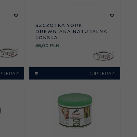
SZCZOTKA YORK
DREWNIANA NATURALNA
KOŃSKA
58,
00
PLN
P TERAZ!
KUP TERAZ!