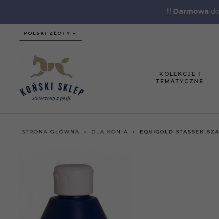
!!!
Darmowa
do
currency_h
POLSKI ZŁOTY
KOLEKCJE I
TEMATYCZNE
STRONA GŁÓWNA
DLA KONIA
EQUIGOLD STASSEK SZ