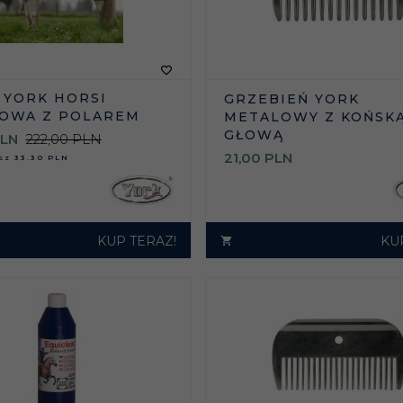
 YORK HORSI
GRZEBIEŃ YORK
OWA Z POLAREM
METALOWY Z KOŃSK
GŁOWĄ
LN
222,00 PLN
21,
00
PLN
asz
33.30 PLN
KUP TERAZ!
KU