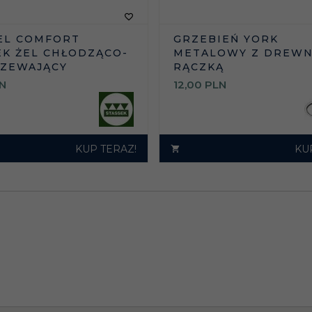
EL COMFORT
GRZEBIEŃ YORK
EK ŻEL CHŁODZĄCO-
METALOWY Z DREWN
ZEWAJĄCY
RĄCZKĄ
N
12,
00
PLN
KUP TERAZ!
KU