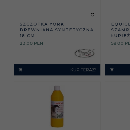
SZCZOTKA YORK
EQUIC
DREWNIANA SYNTETYCZNA
SZAMP
18 CM
ŁUPIE
23,
00
PLN
58,
00
P
KUP TERAZ!