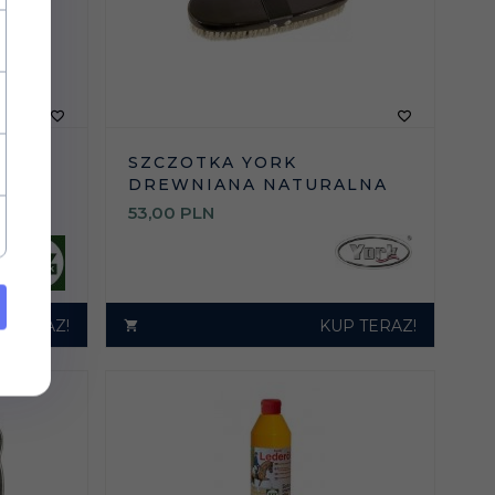
SZCZOTKA YORK
DREWNIANA NATURALNA
BIU
53,
00
PLN
P TERAZ!
KUP TERAZ!