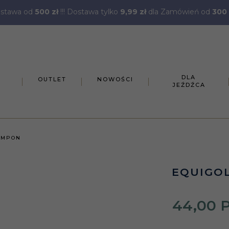
stawa od
500 zł
!!! Dostawa tylko
9,99 zł
dla Zamówień od
300 
DLA
OUTLET
NOWOŚCI
JEŹDŹCA
AMPON
EQUIGO
44,
00