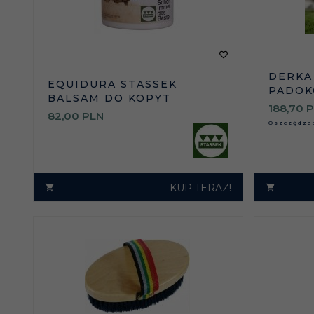
DERKA
EQUIDURA STASSEK
PADOK
BALSAM DO KOPYT
188,
70
P
82,
00
PLN
Oszczędz
KUP TERAZ!