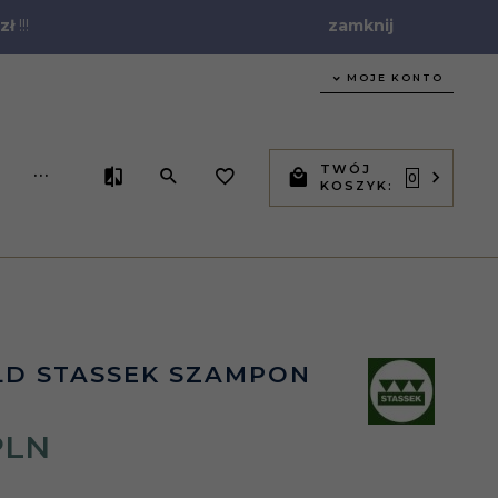
zł
!!!
zamknij
MOJE KONTO
TWÓJ
...
0
KOSZYK:
LD STASSEK SZAMPON
PLN