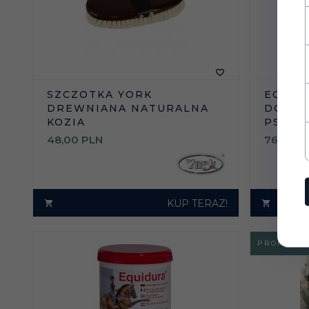
SZCZOTKA YORK
EQUIF
DREWNIANA NATURALNA
DO SK
KOZIA
PSZCZ
48,
00
PLN
76,
00
P
KUP TERAZ!
PROMOCJA