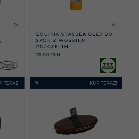
EQUIFIX STASSEK OLEJ DO
Ą
SKÓR Z WOSKIEM
PSZCZELIM
75,
00
PLN
P TERAZ!
KUP TERAZ!