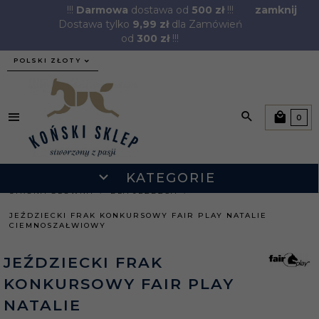
!!!
Darmowa
dostawa od
500 zł
!!!
zamknij
Dostawa tylko
9,99 zł
dla Zamówień
od
300 zł
!!!
currency_h
POLSKI ZŁOTY
0
KATEGORIE
STRONA GŁÓWNA
DLA JEŹDŹCA
JEŹDZIECKI FRAK KONKURSOWY FAIR PLAY NATALIE
CIEMNOSZAŁWIOWY
JEŹDZIECKI FRAK
KONKURSOWY FAIR PLAY
NATALIE