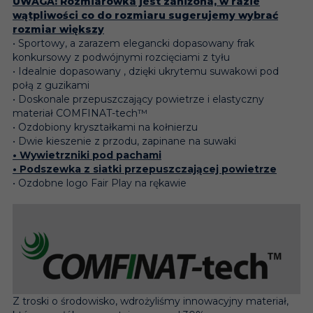
UWAGA! Rozmiarówka jest zaniżona, w razie
wątpliwości co do rozmiaru sugerujemy wybrać
rozmiar większy
• Sportowy, a zarazem elegancki dopasowany frak
konkursowy z podwójnymi rozcięciami z tyłu
• Idealnie dopasowany , dzięki ukrytemu suwakowi pod
połą z guzikami
• Doskonale przepuszczający powietrze i elastyczny
materiał COMFINAT-tech™
• Ozdobiony kryształkami na kołnierzu
• Dwie kieszenie z przodu, zapinane na suwaki
• Wywietrzniki pod pachami
• Podszewka z siatki przepuszczającej powietrze
• Ozdobne logo Fair Play na rękawie
Z troski o środowisko, wdrożyliśmy innowacyjny materiał,