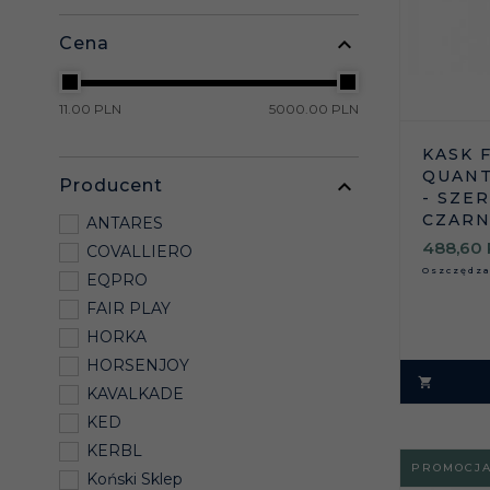
Cena
11.00 PLN
5000.00 PLN
KASK 
QUANT
Producent
- SZE
CZARN
ANTARES
488,
60
COVALLIERO
Oszczędz
EQPRO
FAIR PLAY
HORKA
HORSENJOY
KAVALKADE
KED
KERBL
PROMOCJ
Koński Sklep