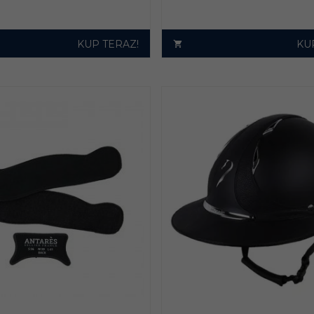
KUP TERAZ!
KU