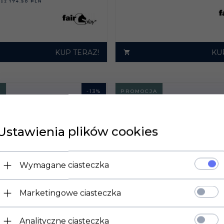
asz
174.50 PLN
KUP TERAZ!
KU
A
-
13
%
PROMOCJA
Ustawienia plików cookies
Wymagane ciasteczka
Marketingowe ciasteczka
Analityczne ciasteczka