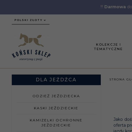
!!!
Darmowa
do
currency_h
POLSKI ZŁOTY
KOLEKCJE I
TEMATYCZNE
DLA JEŹDŹCA
STRONA G
ODZIEŻ JEŹDZIECKA
KASKI JEŹDZIECKIE
Jako doś
KAMIZELKI OCHRONNE
oferta p
JEŹDZIECKIE
jazdy kon