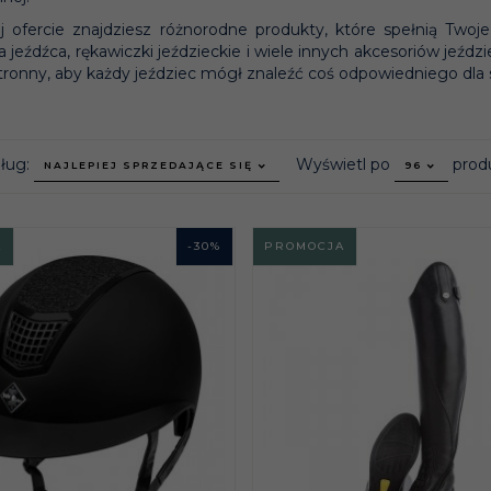
 ofercie znajdziesz różnorodne produkty, które spełnią Twoje 
a jeźdźca, rękawiczki jeździeckie i wiele innych akcesoriów jeźdz
ronny, aby każdy jeździec mógł znaleźć coś odpowiedniego dla si
sort
pop
dług:
Wyświetl po
prod
NAJLEPIEJ SPRZEDAJĄCE SIĘ
96
A
-
30
%
PROMOCJA