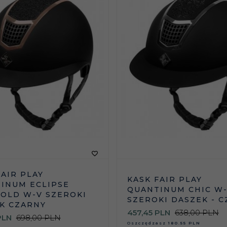
FAIR PLAY
KASK FAIR PLAY
INUM ECLIPSE
QUANTINUM CHIC W-
OLD W-V SZEROKI
SZEROKI DASZEK - 
K CZARNY
457,
45
PLN
638,00 PLN
PLN
698,00 PLN
Oszczędzasz
180.55 PLN