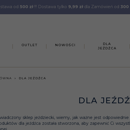
stawa od
500 zł
!!! Dostawa tylko
9,99 zł
dla Zamówień od
300 
DLA
OUTLET
NOWOŚCI
JEŹDŹCA
ŁÓWNA
DLA JEŹDŹCA
DLA JEŹD
wiadczony sklep jeździecki, wiemy, jak ważne jest odpowiednie
roduktów dla jeźdźca została stworzona, aby zapewnić Ci wszys
nej.