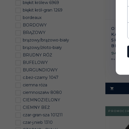
błękit królew 6969
błękit król-gran 1269
bordeaux
BORDOWY
OFICE
BRĄZOWY
KAVAL
SKÓRA
brązowy/brązowo-biały
BRĄZ
brązowy/złoto-biały
949,
17
BRUDNY RÓŻ
Oszczędz
BUFELOWY
BURGUNDIOWY
c.beż-czarny 1047
ciemna róża
ciemnoszałw 8080
CIEMNOZIELONY
CIEMNY BEŻ
PROMOCJ
czar-gran-sza 101211
czar-j.nieb 1310