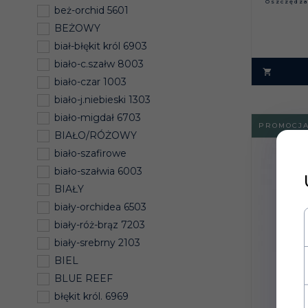
Oszczędz
beż-orchid 5601
BEŻOWY
biał-błękit król 6903
biało-c.szałw 8003
biało-czar 1003
biało-j.niebieski 1303
biało-migdał 6703
PROMOCJ
BIAŁO/RÓŻOWY
biało-szafirowe
biało-szałwia 6003
BIAŁY
biały-orchidea 6503
biały-róż-brąz 7203
biały-srebrny 2103
BIEL
BLUE REEF
błękit król. 6969