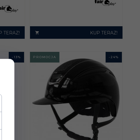
P TERAZ!
KUP TERAZ!
-
13
%
PROMOCJA
-
24
%