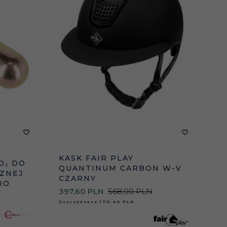
KASK FAIR PLAY
O₂ DO
QUANTINUM CARBON W-V
ZNEJ
CZARNY
RO
397,
60
PLN
568,00 PLN
Oszczędzasz
170.40 PLN