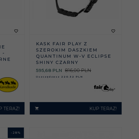
KASK FAIR PLAY Z
IE
SZEROKIM DASZKIEM
 -
QUANTINUM W-V ECLIPSE
ARNE
SHINY CZARNY
595,
68
PLN
816,00 PLN
Oszczędzasz
220.32 PLN
P TERAZ!
KUP TERAZ!
-
28
%