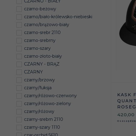
CZARNO - BIAŁY
czarno-beżowy
czarno/biało-królewsko-niebieski
czarno/brązowo-biały
czarno-srebr 2110
czarno-srebrny
czarno-szary
czarno-złoto-biały
CZARNY - BRĄZ
CZARNY
czarny/brzowy
czarny/fuksja
KASK 
czarny/różowo-czerwony
QUANT
czarny/różowo-zielony
ROSEG
czarny/różowy
420,
00
czarny-srebrn 2110
Oszczędz
czarny-szary 1110
czar-orchid 5610