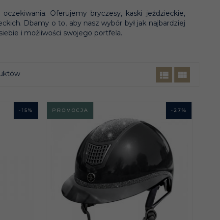
oczekiwania. Oferujemy bryczesy, kaski jeździeckie,
ieckich. Dbamy o to, aby nasz wybór był jak najbardziej
ebie i możliwości swojego portfela.
uktów
-
15
%
PROMOCJA
-
27
%