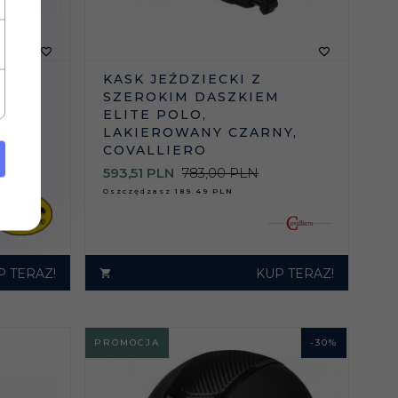
KASK JEŹDZIECKI Z
IE
SZEROKIM DASZKIEM
 -
ELITE POLO,
LAKIEROWANY CZARNY,
COVALLIERO
593,
51
PLN
783,00 PLN
Oszczędzasz
189.49 PLN
P TERAZ!
KUP TERAZ!
PROMOCJA
-
30
%