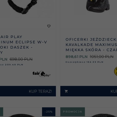
FAIR PLAY
OFICERKI JEŹDZIECK
INUM ECLIPSE W-V
KAVALKADE MAXIMUS
ROKI DASZEK -
MIĘKKA SKÓRA - CZ
Y
898,
61
PLN
1051,00 PLN
PLN
698,00 PLN
Oszczędzasz
152.39 PLN
asz
209.40 PLN
KUP TERAZ!
KU
A
-
25
%
PROMOCJA