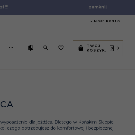
zł
!!!
zamknij
MOJE KONTO
TWÓJ
...
0
KOSZYK:
ŹCA
 wyposażenie dla jeźdźca. Dlatego w Końskim Sklepie
tko, czego potrzebujesz do komfortowej i bezpiecznej