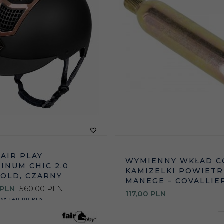
FAIR PLAY
WYMIENNY WKŁAD C
INUM CHIC 2.0
KAMIZELKI POWIETR
OLD, CZARNY
MANEGE – COVALLIE
PLN
560,00 PLN
117,
00
PLN
asz
140.00 PLN