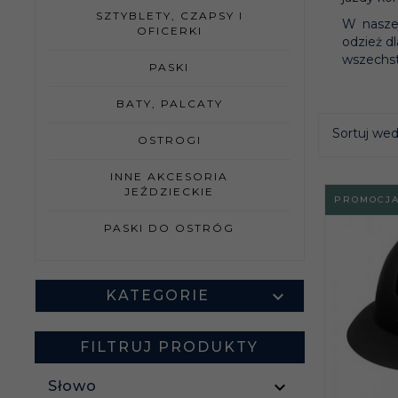
SZTYBLETY, CZAPSY I
W naszej
OFICERKI
odzież dl
wszechst
PASKI
BATY, PALCATY
Sortuj we
OSTROGI
INNE AKCESORIA
JEŹDZIECKIE
PROMOCJ
PASKI DO OSTRÓG
KATEGORIE
FILTRUJ PRODUKTY
Słowo