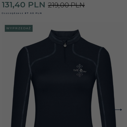
131,
40
PLN
219,00 PLN
Oszczędzasz
87.60 PLN
WYPRZEDAŻ