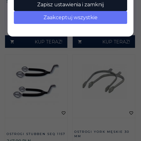
54,
00
PLN
247,
00
PLN
Zapisz ustawienia i zamknij
Zaakceptuj wszystkie
KUP TERAZ!
KUP TERAZ!
OSTROGI YORK MĘSKIE 30
OSTROGI STUBBEN SEQ 1157
MM
247,
00
PLN