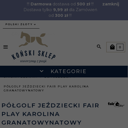
!!!
Darmowa
dostawa od
500 zł
!!!
zamknij
Dostawa tylko
9,99 zł
dla Zamówień
od
300 zł
!!!
currency_h
POLSKI ZŁOTY
0
KATEGORIE
STRONA GŁÓWNA
DLA JEŹDŹCA
PÓŁGOLF JEŹDZIECKI FAIR PLAY KAROLINA
GRANATOWYNATOWY
PÓŁGOLF JEŹDZIECKI FAIR
PLAY KAROLINA
GRANATOWYNATOWY