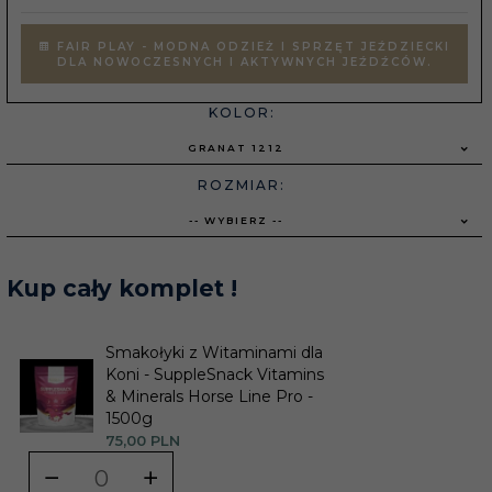
FAIR PLAY - MODNA ODZIEŻ I SPRZĘT JEŹDZIECKI
DLA NOWOCZESNYCH I AKTYWNYCH JEŹDŹCÓW.
KOLOR:
GRANAT 1212
ROZMIAR:
-- WYBIERZ --
Kup cały komplet !
Smakołyki z Witaminami dla
Koni - SuppleSnack Vitamins
& Minerals Horse Line Pro -
1500g
75,
00
PLN