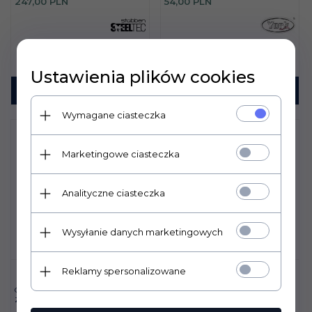
247,
00
PLN
54,
00
PLN
Ustawienia plików cookies
KUP TERAZ!
KUP TERAZ!
Wymagane ciasteczka
Marketingowe ciasteczka
Analityczne ciasteczka
Wysyłanie danych marketingowych
Reklamy spersonalizowane
OSTROGI YORK DAMSKIE
OSTROGI STUBBEN SEQ 1152
ZAOKRĄGLONE 15 MM
SOFT TOUCH