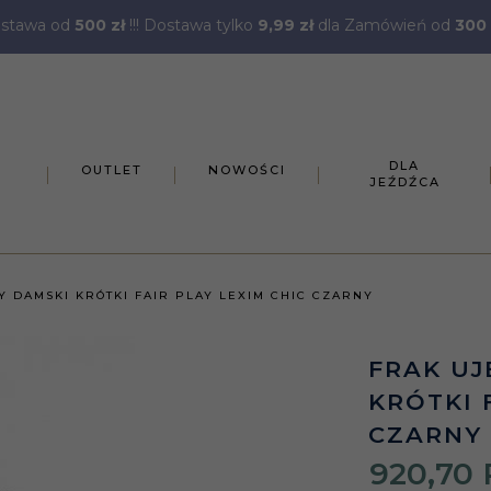
stawa od
500 zł
!!! Dostawa tylko
9,99 zł
dla Zamówień od
300 
DLA
OUTLET
NOWOŚCI
JEŹDŹCA
 DAMSKI KRÓTKI FAIR PLAY LEXIM CHIC CZARNY
FRAK U
KRÓTKI 
CZARNY
920,
70