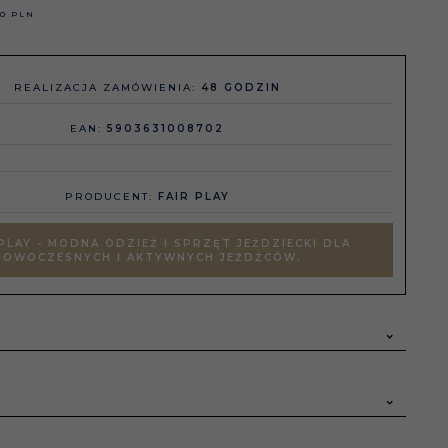
30 PLN
REALIZACJA ZAMÓWIENIA:
48 GODZIN
EAN:
5903631008702
PRODUCENT:
FAIR PLAY
PLAY - MODNA ODZIEŻ I SPRZĘT JEŹDZIECKI DLA
NOWOCZESNYCH I AKTYWNYCH JEŹDŹCÓW.