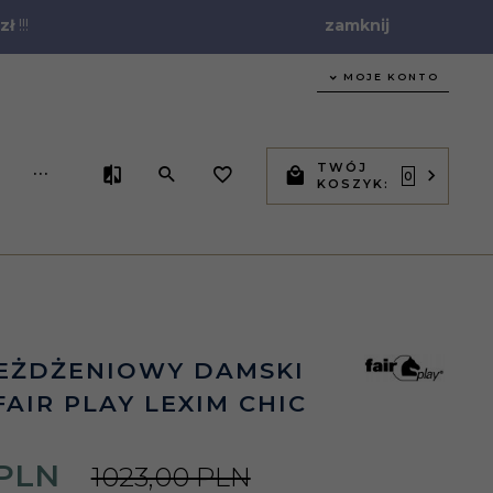
zł
!!!
zamknij
MOJE KONTO
TWÓJ
...
0
KOSZYK:
JEŻDŻENIOWY DAMSKI
FAIR PLAY LEXIM CHIC
PLN
1023,00 PLN