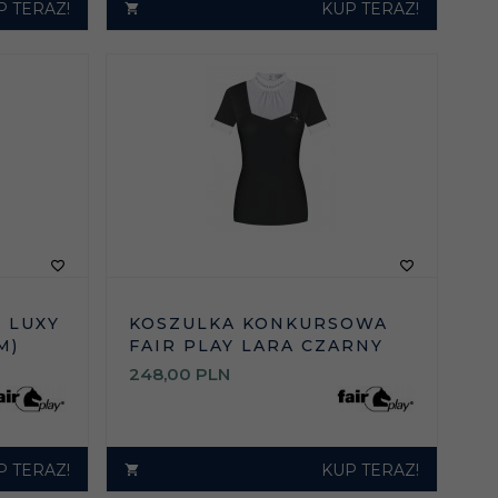
P TERAZ!
KUP TERAZ!
 LUXY
KOSZULKA KONKURSOWA
M)
FAIR PLAY LARA CZARNY
248,
00
PLN
P TERAZ!
KUP TERAZ!