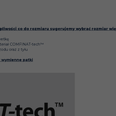
pliwości co do rozmiaru sugerujemy wybrać rozmiar wi
wetkę
materiał COMFINAT-tech™
zodu oraz z tyłu
i wymienne patki