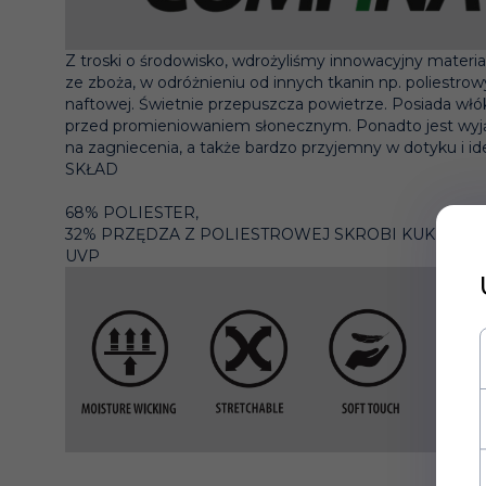
Z troski o środowisko, wdrożyliśmy innowacyjny mater
ze zboża, w odróżnieniu od innych tkanin np. poliest
naftowej. Świetnie przepuszcza powietrze. Posiada włó
przed promieniowaniem słonecznym. Ponadto jest wyją
na zagniecenia, a także bardzo przyjemny w dotyku i ide
SKŁAD
68% POLIESTER,
32% PRZĘDZA Z POLIESTROWEJ SKROBI KUKURYD
UVP