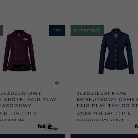
-
10
%
WYPRZEDAŻ
UJEŻDŻENIOWY
JEŹDZIECKI FRAK
 KRÓTKI FAIR PLAY
KONKURSOWY DAMSK
 JAGODOWY
FAIR PLAY TAYLOR 
PLN
1103,00 PLN
411,
60
PLN
686,00 PLN
asz
110.30 PLN
Oszczędzasz
274.40 PLN