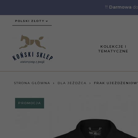
!!!
Darmowa
do
currency_h
POLSKI ZŁOTY
KOLEKCJE I
TEMATYCZNE
STRONA GŁÓWNA
DLA JEŹDŹCA
FRAK UJEŻDŻENIOWY
PROMOCJA