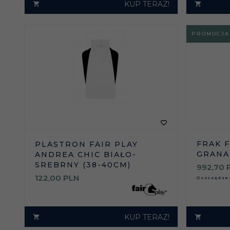
KUP TERAZ!
PROMOCJA
FRAK F
PLASTRON FAIR PLAY
GRAN
ANDREA CHIC BIAŁO-
SREBRNY (38-40CM)
992,
70
122,
00
PLN
Oszczędz
KUP TERAZ!