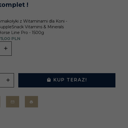
komplet !
Smakołyki z Witaminami dla Koni -
SuppleSnack Vitamins & Minerals
Horse Line Pro - 1500g
5,
00
PLN
KUP TERAZ!