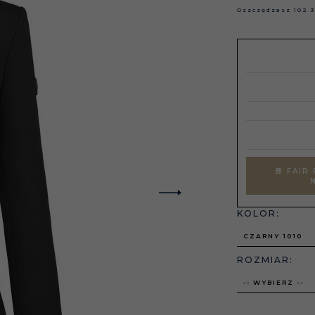
Oszczędzasz
102.
FAIR 
KOLOR:
CZARNY 1010
ROZMIAR:
-- WYBIERZ --