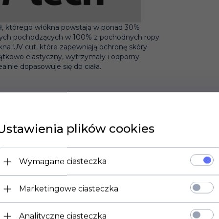
iał, którego włókna powstają w ponad 30%
rowych pochodzących w 100% z pochodnych ropy
kna UV cut, które zapewniają ochronę skóry
tkowo elastyczny, wytrzymały i odporny
alnie dopasowuje się do ciała.
ZIANEJ
Ustawienia plików cookies
Wymagane ciasteczka
Marketingowe ciasteczka
Analityczne ciasteczka