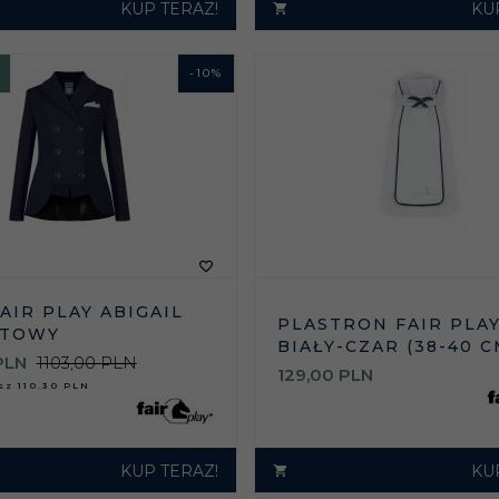
KUP TERAZ!
KU
-
10
%
AIR PLAY ABIGAIL
PLASTRON FAIR PLAY
ATOWY
BIAŁY-CZAR (38-40 C
PLN
1103,00 PLN
129,
00
PLN
asz
110.30 PLN
KUP TERAZ!
KU