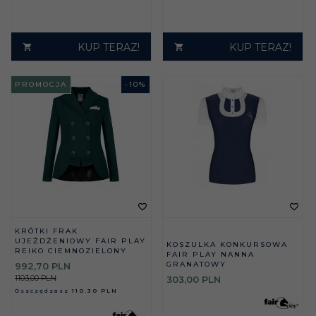
KUP TERAZ!
KUP TERAZ!
PROMOCJA
-
10
%
KRÓTKI FRAK
UJEŻDŻENIOWY FAIR PLAY
KOSZULKA KONKURSOWA
REIKO CIEMNOZIELONY
FAIR PLAY NANNA
GRANATOWY
992,
70
PLN
1103,00 PLN
303,
00
PLN
Oszczędzasz
110.30 PLN