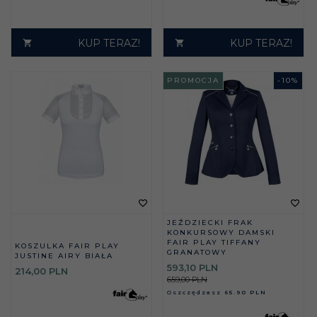
KUP TERAZ!
KUP TERAZ!
PROMOCJA
-
10
%
JEŹDZIECKI FRAK
KONKURSOWY DAMSKI
FAIR PLAY TIFFANY
KOSZULKA FAIR PLAY
GRANATOWY
JUSTINE AIRY BIAŁA
593,
10
PLN
214,
00
PLN
659,00 PLN
Oszczędzasz
65.90 PLN