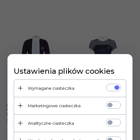
Ustawienia plików cookies
Wymagane ciasteczka
Marketingowe ciasteczka
KOSZULKA FAIR PLAY
KOSZULKA FAIR PLAY
CLAIRE PEARL LS CZA-BI
LUCIA 2.0 GRANAT
DŁUGI RĘKAW
240,
00
PLN
252,
00
PLN
Analityczne ciasteczka