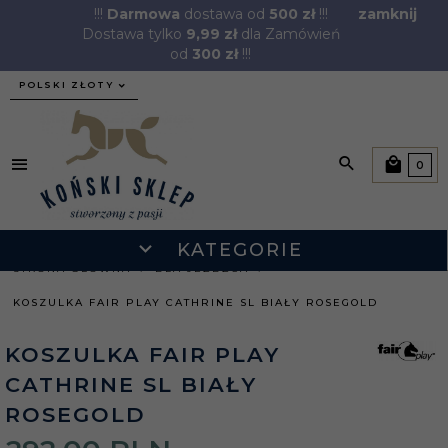
!!!
Darmowa
dostawa od
500 zł
!!!
zamknij
Dostawa tylko
9,99 zł
dla Zamówień
od
300 zł
!!!
currency_h
POLSKI ZŁOTY
0
KATEGORIE
STRONA GŁÓWNA
DLA JEŹDŹCA
KOSZULKA FAIR PLAY CATHRINE SL BIAŁY ROSEGOLD
KOSZULKA FAIR PLAY
CATHRINE SL BIAŁY
ROSEGOLD