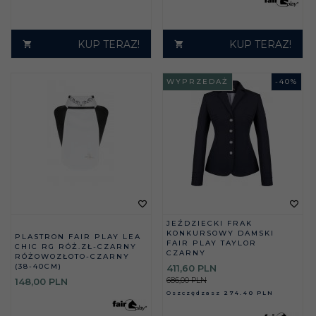
KUP TERAZ!
KUP TERAZ!
WYPRZEDAŻ
-
40
%
JEŹDZIECKI FRAK
KONKURSOWY DAMSKI
PLASTRON FAIR PLAY LEA
FAIR PLAY TAYLOR
CHIC RG RÓŻ.ZŁ-CZARNY
CZARNY
RÓŻOWOZŁOTO-CZARNY
(38-40CM)
411,
60
PLN
686,00 PLN
148,
00
PLN
Oszczędzasz
274.40 PLN