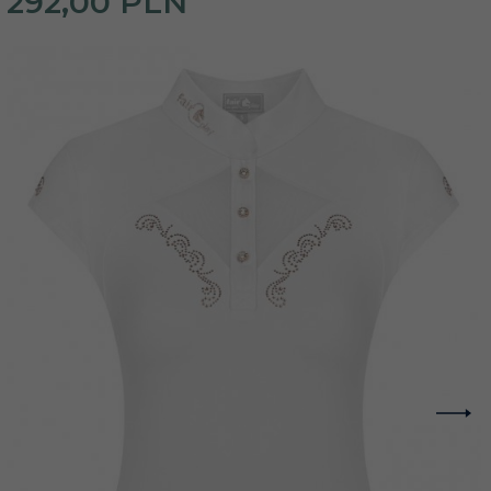
292,
00
PLN