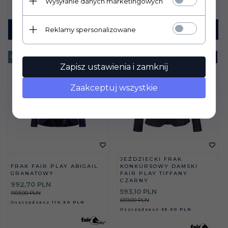
Wysyłanie danych marketingowych
Reklamy spersonalizowane
KUP TERAZ!
KUP TERAZ!
PROMOCJA
-
10
%
PROMOCJA
-
10
%
Zapisz ustawienia i zamknij
Zaakceptuj wszystkie
JEŹDZIECKI FRAK
FRAK FAIR PLAY ABIGAIL
KONKURSOWY DAMSKI
GRANATOWY
FAIR PLAY TIFFANY
CZARNY
992,
70
PLN
593,
10
PLN
1103,00 PLN
659,00 PLN
Oszczędzasz
110.30 PLN
Oszczędzasz
65.90 PLN