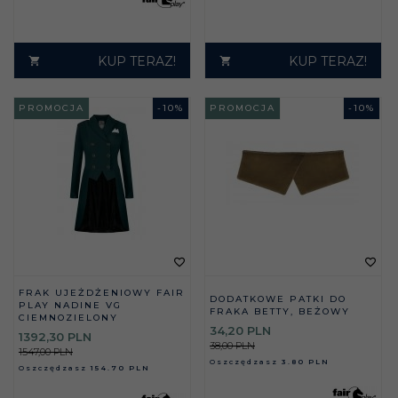
KUP TERAZ!
KUP TERAZ!
PROMOCJA
-
10
%
PROMOCJA
-
10
%
FRAK UJEŻDŻENIOWY FAIR
DODATKOWE PATKI DO
PLAY NADINE VG
FRAKA BETTY, BEŻOWY
CIEMNOZIELONY
34,
20
PLN
1392,
30
PLN
38,00 PLN
1547,00 PLN
Oszczędzasz
3.80 PLN
Oszczędzasz
154.70 PLN