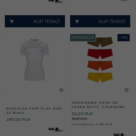
KUP TERAZ!
KUP TERAZ!
PROMOCJA
-
10
%
DODATKOWE PATKI DO
FRAKA BETTY, CZERWONY
KOSZULKA FAIR PLAY AIKO
SS BIAŁY
34,
20
PLN
38,00 PLN
287,
00
PLN
Oszczędzasz
3.80 PLN