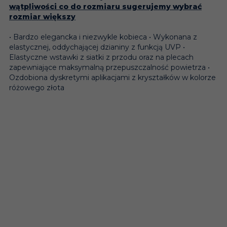
wątpliwości co do rozmiaru sugerujemy wybrać
rozmiar większy
• Bardzo elegancka i niezwykle kobieca • Wykonana z
elastycznej, oddychającej dzianiny z funkcją UVP •
Elastyczne wstawki z siatki z przodu oraz na plecach
zapewniające maksymalną przepuszczalność powietrza •
Ozdobiona dyskretymi aplikacjami z kryształków w kolorze
różowego złota