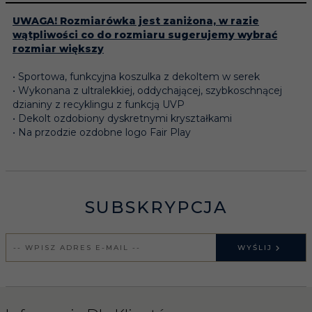
UWAGA! Rozmiarówka jest zaniżona, w razie
wątpliwości co do rozmiaru sugerujemy wybrać
rozmiar większy
• Sportowa, funkcyjna koszulka z dekoltem w serek
• Wykonana z ultralekkiej, oddychającej, szybkoschnącej
dzianiny z recyklingu z funkcją UVP
• Dekolt ozdobiony dyskretnymi kryształkami
• Na przodzie ozdobne logo Fair Play
SUBSKRYPCJA
WYŚLIJ