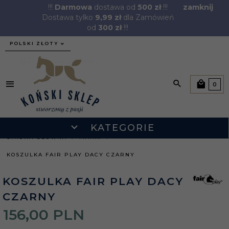
!!!
Darmowa
dostawa od
500 zł
!!!
zamknij
Dostawa tylko
9,99 zł
dla Zamówień
od
300 zł
!!!
currency_h
POLSKI ZŁOTY
0
KATEGORIE
STRONA GŁÓWNA
MARKI
KOSZULKA FAIR PLAY DACY CZARNY
KOSZULKA FAIR PLAY DACY
CZARNY
156,
00
PLN