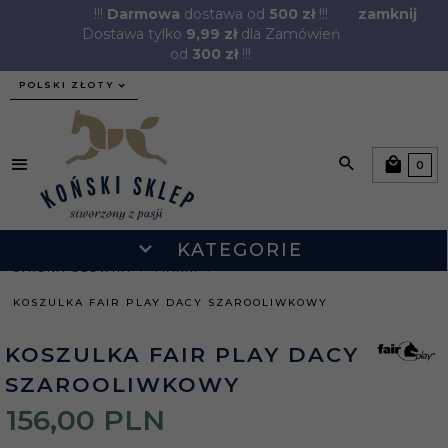
!!!
Darmowa
dostawa od
500 zł
!!!
zamknij
Dostawa tylko
9,99 zł
dla Zamówień
od
300 zł
!!!
currency_h
POLSKI ZŁOTY
0
KATEGORIE
STRONA GŁÓWNA
MARKI
KOSZULKA FAIR PLAY DACY SZAROOLIWKOWY
KOSZULKA FAIR PLAY DACY
SZAROOLIWKOWY
156,
00
PLN