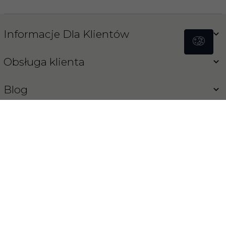
Informacje Dla Klientów
Obsługa klienta
Blog
Koński Sklep
INFORMACJA O COOKIES
OPROGRAMOWANIE SKLEPU INTERNETOWEGO
REDCART.PL
sklep@konski-sklep.pl