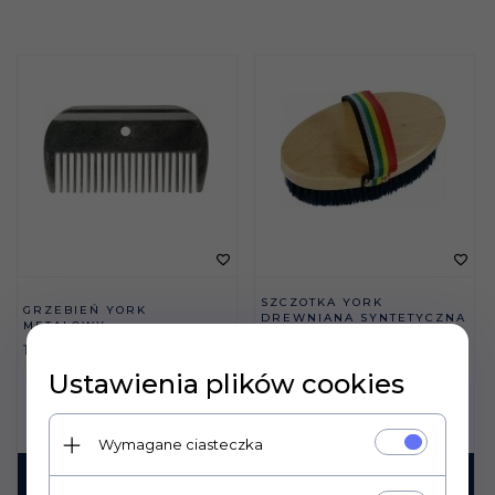
SZCZOTKA YORK
GRZEBIEŃ YORK
DREWNIANA SYNTETYCZNA
METALOWY
18 CM
13,
00
PLN
23,
00
PLN
Ustawienia plików cookies
Wymagane ciasteczka
KUP TERAZ!
KUP TERAZ!