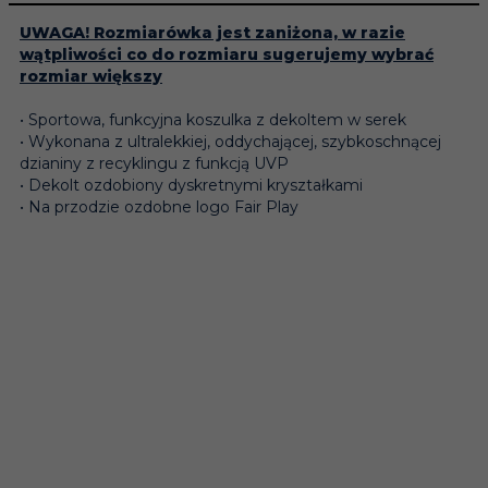
UWAGA! Rozmiarówka jest zaniżona, w razie
wątpliwości co do rozmiaru sugerujemy wybrać
rozmiar większy
• Sportowa, funkcyjna koszulka z dekoltem w serek
• Wykonana z ultralekkiej, oddychającej, szybkoschnącej
dzianiny z recyklingu z funkcją UVP
• Dekolt ozdobiony dyskretnymi kryształkami
• Na przodzie ozdobne logo Fair Play