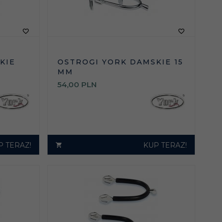
KIE
OSTROGI YORK DAMSKIE 15
M
MM
54,
00
PLN
P TERAZ!
KUP TERAZ!