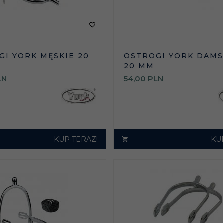
GI YORK MĘSKIE 20
OSTROGI YORK DAMS
20 MM
LN
54,
00
PLN
KUP TERAZ!
KU