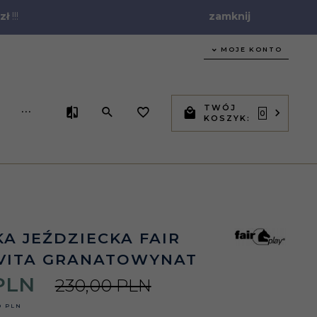
zł
!!!
zamknij
MOJE KONTO
TWÓJ
...
0
KOSZYK:
A JEŹDZIECKA FAIR
OVITA GRANATOWYNAT
PLN
230,00 PLN
0 PLN