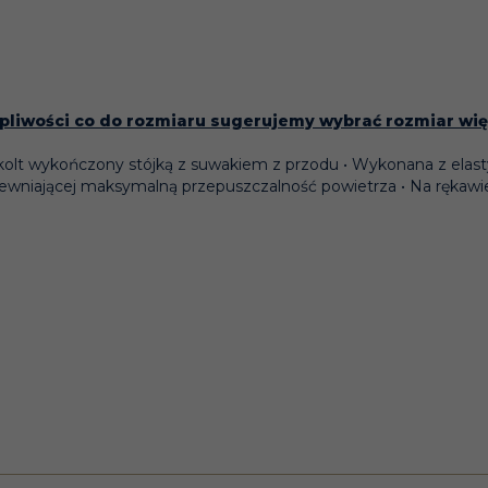
pliwości co do rozmiaru sugerujemy wybrać rozmiar wi
olt wykończony stójką z suwakiem z przodu • Wykonana z elasty
pewniającej maksymalną przepuszczalność powietrza • Na rękawi