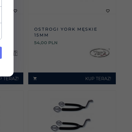
EQ
OSTROGI YORK MĘSKIE
15MM
54,
00
PLN
P TERAZ!
KUP TERAZ!