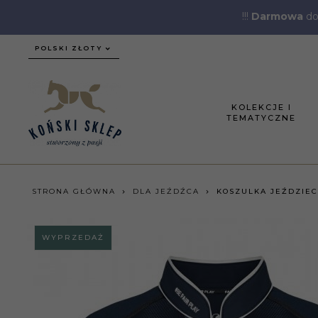
!!!
Darmowa
do
currency_h
POLSKI ZŁOTY
KOLEKCJE I
TEMATYCZNE
STRONA GŁÓWNA
DLA JEŹDŹCA
KOSZULKA JEŹDZIEC
WYPRZEDAŻ