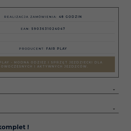
REALIZACJA ZAMÓWIENIA:
48 GODZIN
EAN:
5903631024047
PRODUCENT:
FAIR PLAY
PLAY - MODNA ODZIEŻ I SPRZĘT JEŹDZIECKI DLA
NOWOCZESNYCH I AKTYWNYCH JEŹDŹCÓW.
komplet !