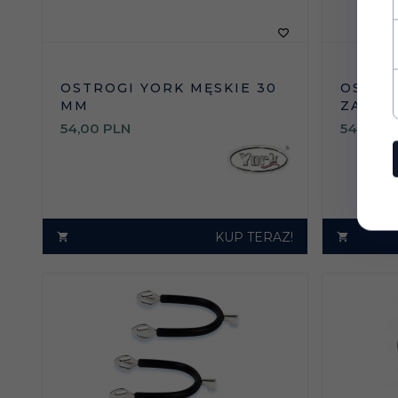
OSTROGI YORK MĘSKIE 30
OSTRO
MM
ZAOKR
54,
00
PLN
54,
00
P
KUP TERAZ!