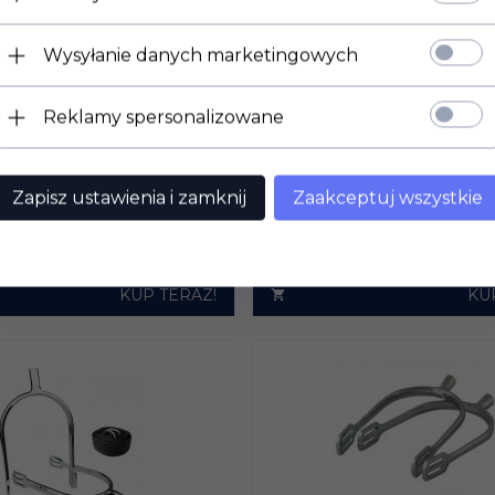
Wysyłanie danych marketingowych
GI YORK DAMSKIE
OSTROGI STUBBEN S
Reklamy spersonalizowane
ĄGLONE 25 MM
1152 SOFT TOUCH
LN
247,
00
PLN
Zapisz ustawienia i zamknij
Zaakceptuj wszystkie
KUP TERAZ!
KU