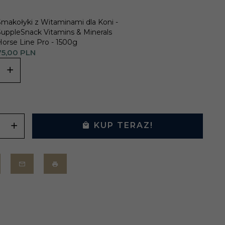
Smakołyki z Witaminami dla Koni -
SuppleSnack Vitamins & Minerals
Horse Line Pro - 1500g
5,
00
PLN
KUP TERAZ!