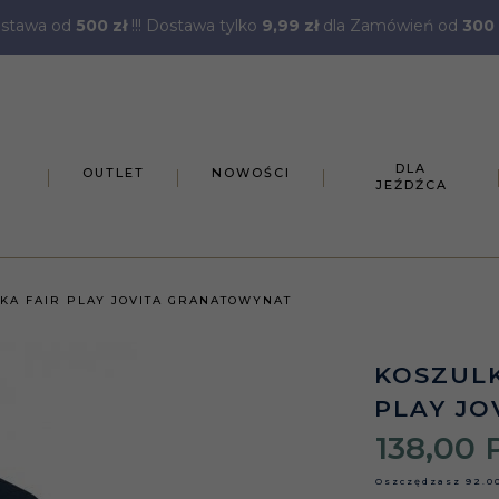
stawa od
500 zł
!!! Dostawa tylko
9,99 zł
dla Zamówień od
300 
DLA
OUTLET
NOWOŚCI
JEŹDŹCA
KA FAIR PLAY JOVITA GRANATOWYNAT
KOSZULK
PLAY J
138,
00
Oszczędzasz
92.0