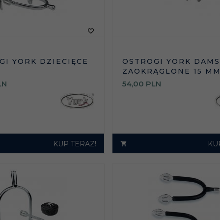
GI YORK DZIECIĘCE
OSTROGI YORK DAMS
ZAOKRĄGLONE 15 M
LN
54,
00
PLN
KUP TERAZ!
KU