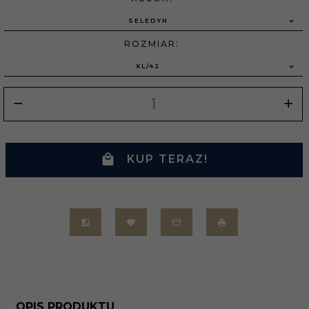
SELEDYN
ROZMIAR:
XL/42
KUP TERAZ!
OPIS PRODUKTU