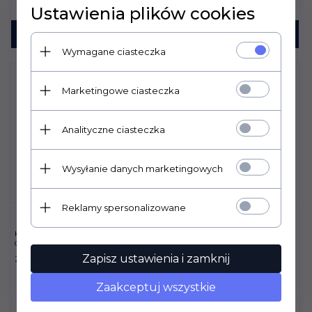
Ustawienia plików cookies
KUP TERAZ!
KUP TERAZ!
Wymagane ciasteczka
Marketingowe ciasteczka
Analityczne ciasteczka
Wysyłanie danych marketingowych
Reklamy spersonalizowane
KOSZULKA FAIR PLAY
KOSZULKA KONKURSOWA
CECILE ROSEGOLD GRANAT
FAIR PLAY NANNA CZARNY
Zapisz ustawienia i zamknij
257,
00
PLN
303,
00
PLN
Zaakceptuj wszystkie