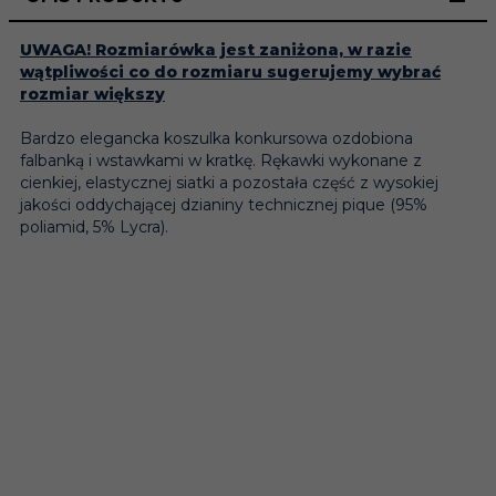
UWAGA! Rozmiarówka jest zaniżona, w razie
wątpliwości co do rozmiaru sugerujemy wybrać
rozmiar większy
Bardzo elegancka koszulka konkursowa ozdobiona
falbanką i wstawkami w kratkę. Rękawki wykonane z
cienkiej, elastycznej siatki a pozostała część z wysokiej
jakości oddychającej dzianiny technicznej pique (95%
poliamid, 5% Lycra).