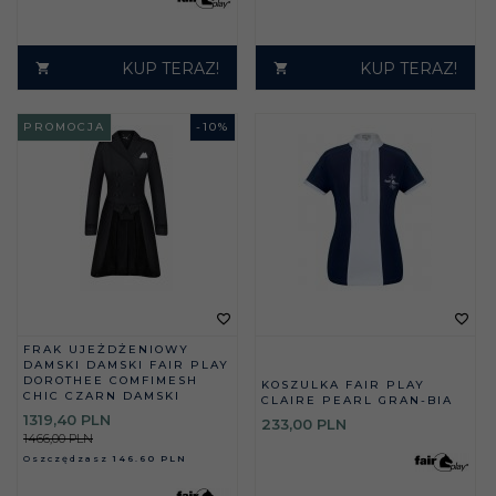
KUP TERAZ!
KUP TERAZ!
PROMOCJA
-
10
%
FRAK UJEŻDŻENIOWY
DAMSKI DAMSKI FAIR PLAY
DOROTHEE COMFIMESH
KOSZULKA FAIR PLAY
CHIC CZARN DAMSKI
CLAIRE PEARL GRAN-BIA
1319,
40
PLN
233,
00
PLN
1466,00 PLN
Oszczędzasz
146.60 PLN