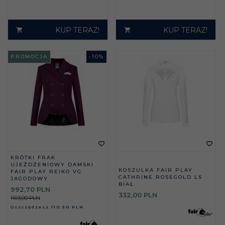
KUP TERAZ!
KUP TERAZ!
PROMOCJA
-
10
%
KRÓTKI FRAK
UJEŻDŻENIOWY DAMSKI
KOSZULKA FAIR PLAY
FAIR PLAY REIKO VG
CATHRINE ROSEGOLD LS
JAGODOWY
BIAŁ
992,
70
PLN
332,
00
PLN
1103,00 PLN
Oszczędzasz
110.30 PLN