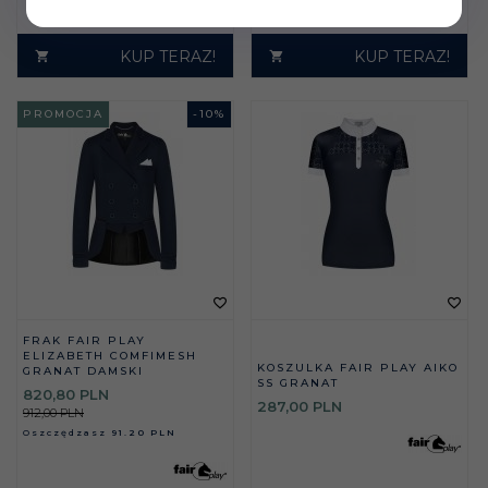
KUP TERAZ!
KUP TERAZ!
PROMOCJA
-
10
%
FRAK FAIR PLAY
ELIZABETH COMFIMESH
KOSZULKA FAIR PLAY AIKO
GRANAT DAMSKI
SS GRANAT
820,
80
PLN
287,
00
PLN
912,00 PLN
Oszczędzasz
91.20 PLN