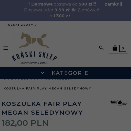
!!!
Darmowa
dostawa od
500 zł
!!!
zamknij
Dostawa tylko
9,99 zł
dla Zamówień
od
300 zł
!!!
currency_h
POLSKI ZŁOTY
0
KATEGORIE
STRONA GŁÓWNA
DLA JEŹDŹCA
KOSZULKA FAIR PLAY MEGAN SELEDYNOWY
KOSZULKA FAIR PLAY
MEGAN SELEDYNOWY
182,
00
PLN