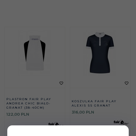
PLASTRON FAIR PLAY
KOSZULKA FAIR PLAY
ANDREA CHIC BIAŁO-
ALEXIS SS GRANAT
GRANAT (38-40CM)
316,
00
PLN
122,
00
PLN