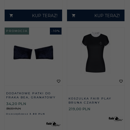
KUP TERAZ!
KUP TERAZ!
PROMOCJA
-
10
%
DODATKOWE PATKI DO
FRAKA BEA, GRANATOWY
KOSZULKA FAIR PLAY
BRUNA CZARNY
34,
20
PLN
38,00 PLN
219,
00
PLN
Oszczędzasz
3.80 PLN