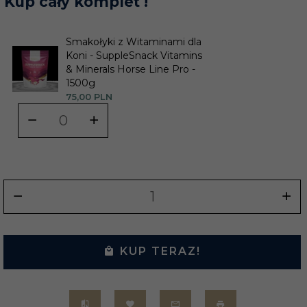
Kup cały komplet !
Smakołyki z Witaminami dla
Koni - SuppleSnack Vitamins
& Minerals Horse Line Pro -
1500g
75,
00
PLN
KUP TERAZ!