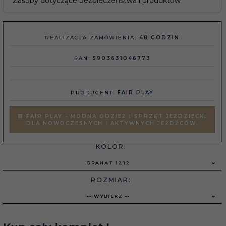
Zasoby dotyczące bezpieczeństwa i produktów
REALIZACJA ZAMÓWIENIA:
48 GODZIN
EAN:
5903631046773
PRODUCENT:
FAIR PLAY
FAIR PLAY - MODNA ODZIEŻ I SPRZĘT JEŹDZIECKI
DLA NOWOCZESNYCH I AKTYWNYCH JEŹDŹCÓW.
KOLOR:
GRANAT 1212
ROZMIAR:
-- WYBIERZ --