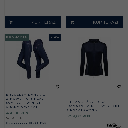
KUP TERAZ!
KUP TERAZ!
PROMOCJA
-
16
%
BRYCZESY DAMSKIE
ZIMOWE FAIR PLAY
BLUZA JEŹDZIECKA
SCARLETT WINTER
DAMSKA FAIR PLAY RENNE
GRANATOWYNAT
GRANATOWYNAT
436,
80
PLN
298,
00
PLN
520,00 PLN
Oszczędzasz
83.20 PLN