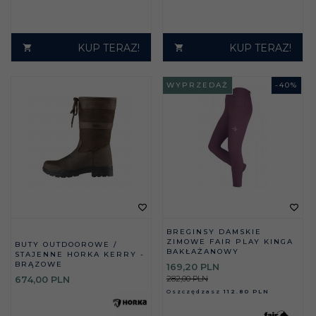
KUP TERAZ!
KUP TERAZ!
WYPRZEDAŻ
-
40
%
BREGINSY DAMSKIE
ZIMOWE FAIR PLAY KINGA
BUTY OUTDOOROWE /
BAKŁAŻANOWY
STAJENNE HORKA KERRY -
BRĄZOWE
169,
20
PLN
282,00 PLN
674,
00
PLN
Oszczędzasz
112.80 PLN