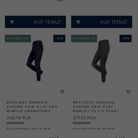
KUP TERAZ!
KUP TERAZ!
PROMOCJA
-
16
%
PROMOCJA
-
16
%
BREGINSY DAMSKIE
BRYCZESY DAMSKIE
ZIMOWE FAIR PLAY DEA
ZIMOWE FAIR PLAY
WINTER GRANATOWY
MARLEY FS 2.0 SZARY
242,
76
PLN
271,
32
PLN
289,00 PLN
323,00 PLN
Oszczędzasz
46.24 PLN
Oszczędzasz
51.68 PLN