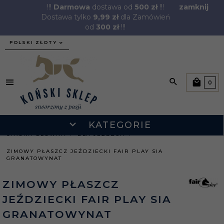
!!!
Darmowa
dostawa od
500 zł
!!!
zamknij
Dostawa tylko
9,99 zł
dla Zamówień
od
300 zł
!!!
currency_h
POLSKI ZŁOTY
0
KATEGORIE
STRONA GŁÓWNA
DLA JEŹDŹCA
ZIMOWY PŁASZCZ JEŹDZIECKI FAIR PLAY SIA
GRANATOWYNAT
ZIMOWY PŁASZCZ
JEŹDZIECKI FAIR PLAY SIA
GRANATOWYNAT