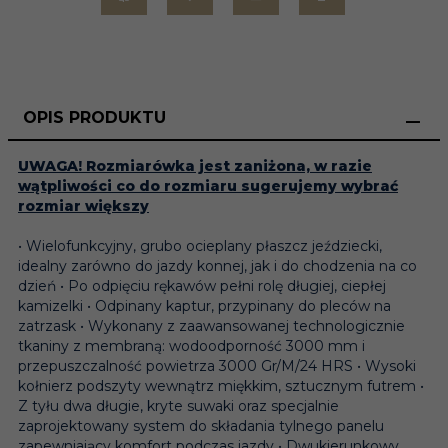
OPIS PRODUKTU
UWAGA! Rozmiarówka jest zaniżona, w razie
wątpliwości co do rozmiaru sugerujemy wybrać
rozmiar większy
• Wielofunkcyjny, grubo ocieplany płaszcz jeździecki,
idealny zarówno do jazdy konnej, jak i do chodzenia na co
dzień • Po odpięciu rękawów pełni rolę długiej, ciepłej
kamizelki • Odpinany kaptur, przypinany do pleców na
zatrzask • Wykonany z zaawansowanej technologicznie
tkaniny z membraną: wodoodporność 3000 mm i
przepuszczalność powietrza 3000 Gr/M/24 HRS • Wysoki
kołnierz podszyty wewnątrz miękkim, sztucznym futrem •
Z tyłu dwa długie, kryte suwaki oraz specjalnie
zaprojektowany system do składania tylnego panelu
zapewniający komfort podczas jazdy • Dwukierunkowy