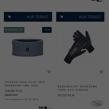
KUP TERAZ!
KUP TERAZ!
PROMOCJA
-
16
%
OPASKA FAIR PLAY IRIS
NIEBIESKI ONE SIZE
RĘKAWICZKI SKÓRZANE
YORK EVY ZIMOWE
68,
88
PLN
82,00 PLN
99,
00
PLN
Oszczędzasz
13.12 PLN