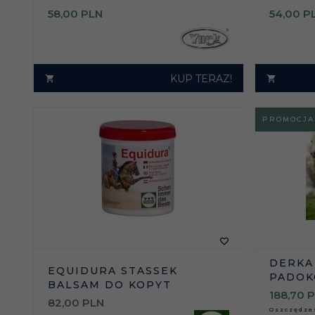
58,
00
PLN
54,
00
P
KUP TERAZ!
PROMOCJA
DERKA
EQUIDURA STASSEK
PADOK
BALSAM DO KOPYT
188,
70
P
82,
00
PLN
Oszczędz