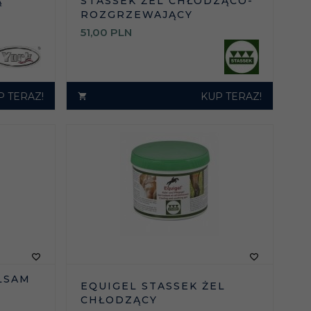
Ą
STASSEK ŻEL CHŁODZĄCO-
ROZGRZEWAJĄCY
51,
00
PLN
P TERAZ!
KUP TERAZ!
ALSAM
EQUIGEL STASSEK ŻEL
CHŁODZĄCY