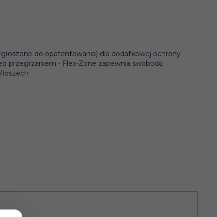
 (zgłoszone do opatentowania) dla dodatkowej ochrony
rzed przegrzaniem - Flex-Zone zapewnia swobodę
Włoszech