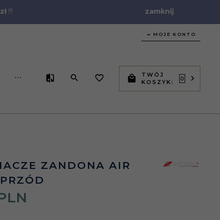
zł
!!!
zamknij
MOJE KONTO
TWÓJ
...
0
KOSZYK:
IACZE ZANDONA AIR
 PRZÓD
PLN