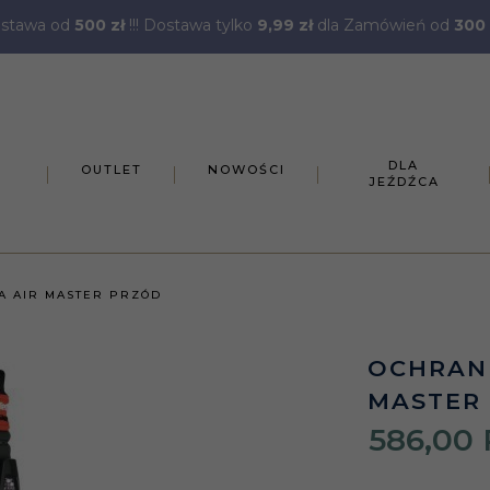
stawa od
500 zł
!!! Dostawa tylko
9,99 zł
dla Zamówień od
300 
DLA
OUTLET
NOWOŚCI
JEŹDŹCA
A AIR MASTER PRZÓD
OCHRAN
MASTER
586,
00