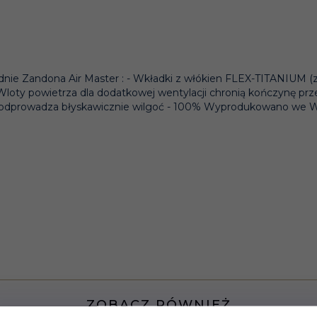
zednie Zandona Air Master : - Wkładki z włókien FLEX-TITANIUM
-Wloty powietrza dla dodatkowej wentylacji chronią kończynę p
n odprowadza błyskawicznie wilgoć - 100% Wyprodukowano we 
ZOBACZ RÓWNIEŻ