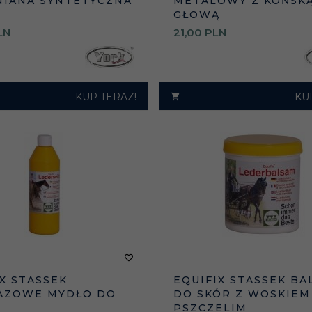
IANA SYNTETYCZNA
METALOWY Z KOŃSK
GŁOWĄ
LN
21,
00
PLN
KUP TERAZ!
KU
X STASSEK
EQUIFIX STASSEK B
AZOWE MYDŁO DO
DO SKÓR Z WOSKIEM
PSZCZELIM