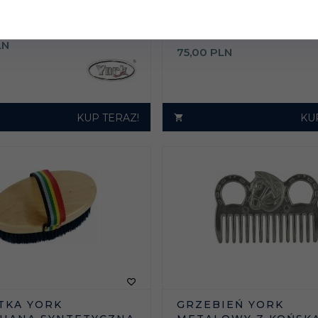
EQUIFIX STASSEK OL
TKA YORK
SKÓR Z WOSKIEM
IANA NATURALNA
PSZCZELIM
LN
75,
00
PLN
KUP TERAZ!
KU
TKA YORK
GRZEBIEŃ YORK