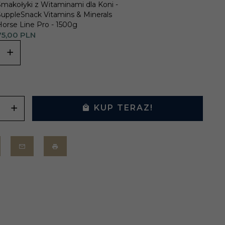
Smakołyki z Witaminami dla Koni -
SuppleSnack Vitamins & Minerals
Horse Line Pro - 1500g
5,
00
PLN
KUP TERAZ!