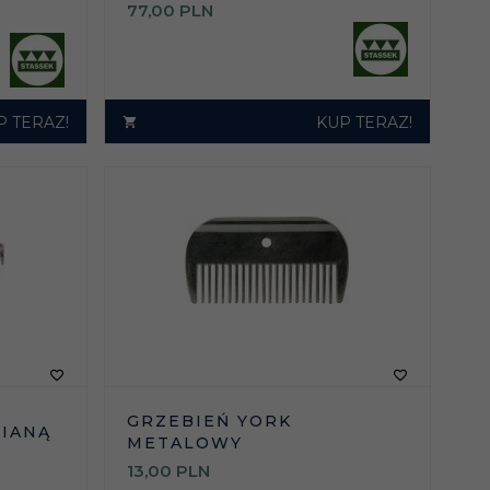
77,
00
PLN
P TERAZ!
KUP TERAZ!
GRZEBIEŃ YORK
IANĄ
METALOWY
13,
00
PLN