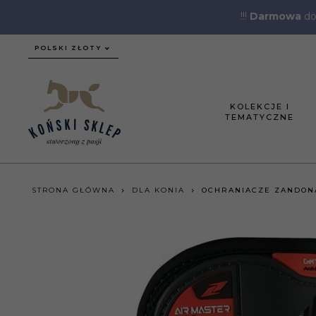
!!!
Darmowa
do
currency_h
POLSKI ZŁOTY
KOLEKCJE I
TEMATYCZNE
STRONA GŁÓWNA
DLA KONIA
OCHRANIACZE ZANDON