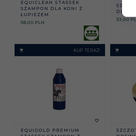
EQUICLEAN STASSEK
SZCZO
SZAMPON DLA KONI Z
DREWN
ŁUPIEŻEM
53,
00
P
58,
00
PLN
KUP TERAZ!
EQUIGOLD PREMIUM
SZCZO