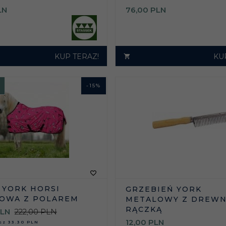
LN
76,
00
PLN
KUP TERAZ!
KU
-
15
%
 YORK HORSI
GRZEBIEŃ YORK
OWA Z POLAREM
METALOWY Z DREWN
RĄCZKĄ
LN
222,00 PLN
12,
00
PLN
asz
33.30 PLN