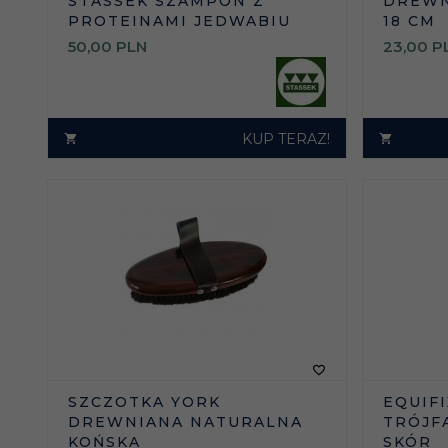
STASSEK SZAMPON Z
DREWN
PROTEINAMI JEDWABIU
18 CM
50,
00
PLN
23,
00
P
KUP TERAZ!
SZCZOTKA YORK
EQUIFI
DREWNIANA NATURALNA
TRÓJF
KOŃSKA
SKÓR