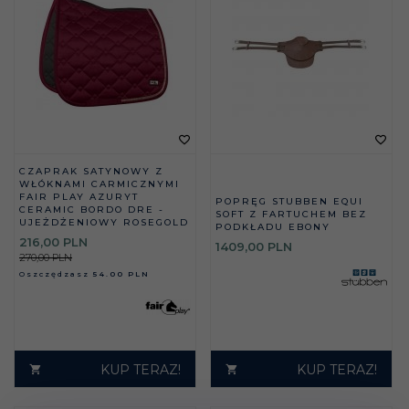
CZAPRAK SATYNOWY Z
WŁÓKNAMI CARMICZNYMI
FAIR PLAY AZURYT
POPRĘG STUBBEN EQUI
CERAMIC BORDO DRE -
SOFT Z FARTUCHEM BEZ
UJEŻDŻENIOWY ROSEGOLD
PODKŁADU EBONY
216,
00
PLN
1409,
00
PLN
270,00 PLN
Oszczędzasz
54.00 PLN
KUP TERAZ!
KUP TERAZ!