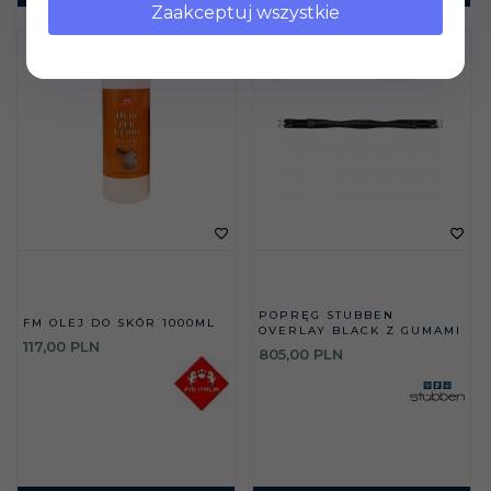
Zaakceptuj wszystkie
POPRĘG STUBBEN
FM OLEJ DO SKÓR 1000ML
OVERLAY BLACK Z GUMAMI
117,
00
PLN
805,
00
PLN