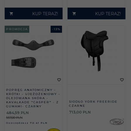
KUP TERAZ!
KUP TERAZ!
PROMOCJA
-
13
%
POPRĘG ANATOMICZNY -
KRÓTKI - UJEŻDŻENIOWY -
OLEJOWANA SKÓRA -
SIODŁO YORK FREERIDE
KAVALKADE "CASPER" - Z
CZARNE
GUMAMI- CZARNY
713,
00
PLN
484,
59
PLN
557,00 PLN
Oszczędzasz
72.41 PLN