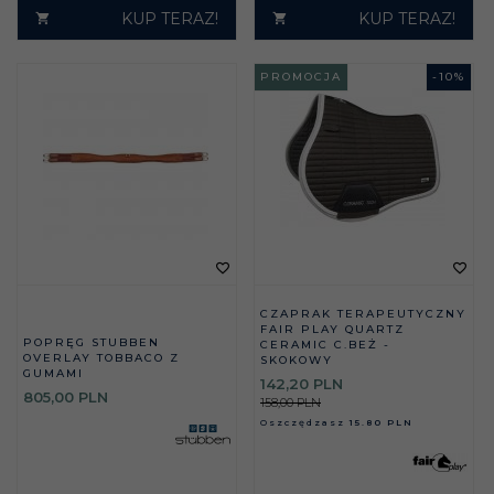
KUP TERAZ!
KUP TERAZ!
PROMOCJA
-
10
%
CZAPRAK TERAPEUTYCZNY
FAIR PLAY QUARTZ
POPRĘG STUBBEN
CERAMIC C.BEŻ -
OVERLAY TOBBACO Z
SKOKOWY
GUMAMI
142,
20
PLN
805,
00
PLN
158,00 PLN
Oszczędzasz
15.80 PLN