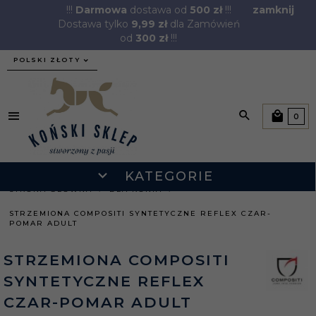
!!!
Darmowa
dostawa od
500 zł
!!!
zamknij
Dostawa tylko
9,99 zł
dla Zamówień
od
300 zł
!!!
currency_h
POLSKI ZŁOTY
0
KATEGORIE
STRONA GŁÓWNA
DLA KONIA
STRZEMIONA COMPOSITI SYNTETYCZNE REFLEX CZAR-
POMAR ADULT
STRZEMIONA COMPOSITI
SYNTETYCZNE REFLEX
CZAR-POMAR ADULT