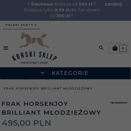
!!!
Darmowa
dostawa od
500 zł
!!!
zamknij
Dostawa tylko
9,99 zł
dla Zamówień
od
300 zł
!!!
currency_h
POLSKI ZŁOTY
0
KATEGORIE
STRONA GŁÓWNA
DLA JEŹDŹCA
FRAK HORSENJOY BRILLIANT MŁODZIEŻOWY
FRAK HORSENJOY
BRILLIANT MŁODZIEŻOWY
495,
00
PLN