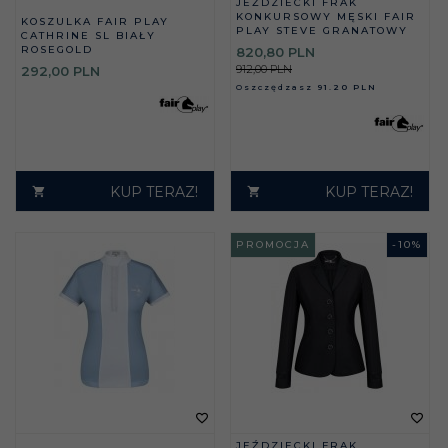
JEŹDZIECKI FRAK
KONKURSOWY MĘSKI FAIR
KOSZULKA FAIR PLAY
PLAY STEVE GRANATOWY
CATHRINE SL BIAŁY
ROSEGOLD
820,
80
PLN
912,00 PLN
292,
00
PLN
Oszczędzasz
91.20 PLN
KUP TERAZ!
KUP TERAZ!
PROMOCJA
-
10
%
JEŹDZIECKI FRAK