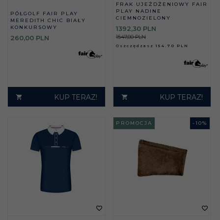
FRAK UJEŻDŻENIOWY FAIR
PLAY NADINE
PÓŁGOLF FAIR PLAY
CIEMNOZIELONY
MEREDITH CHIC BIAŁY
KONKURSOWY
1392,
30
PLN
1547,00 PLN
260,
00
PLN
Oszczędzasz
154.70 PLN
KUP TERAZ!
KUP TERAZ!
PROMOCJA
-
10
%