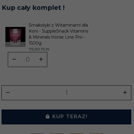
Kup cały komplet !
Smakołyki z Witaminami dla
Koni - SuppleSnack Vitamins
& Minerals Horse Line Pro -
1500g
75,
00
PLN
KUP TERAZ!