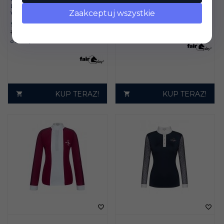
DAMSKI FAIR PLAY REIKO
Zaakceptuj wszystkie
KOSZULKA Z DŁ. RĘK. FAIR
VG BRĄZOWY
PLAY AIKO LS C. BEŻ
992,
70
PLN
296,
00
PLN
1103,00 PLN
Oszczędzasz
110.30 PLN
KUP TERAZ!
KUP TERAZ!