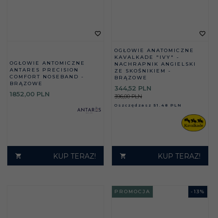
OGŁOWIE ANATOMICZNE
KAVALKADE "IVY" -
OGŁOWIE ANTOMICZNE
NACHRAPNIK ANGIELSKI
ANTARES PRECISION
ZE SKOŚNIKIEM -
COMFORT NOSEBAND -
BRĄZOWE
BRĄZOWE
344,
52
PLN
1852,
00
PLN
396,00 PLN
Oszczędzasz
51.48 PLN
KUP TERAZ!
KUP TERAZ!
PROMOCJA
-
13
%