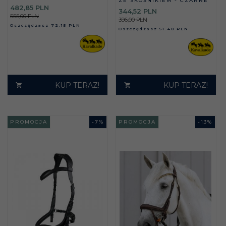
ZE SKOŚNIKIEM - CZARNE
482,
85
PLN
344,
52
PLN
555,00 PLN
396,00 PLN
Oszczędzasz
72.15 PLN
Oszczędzasz
51.48 PLN
KUP TERAZ!
KUP TERAZ!
PROMOCJA
-
7
%
PROMOCJA
-
13
%