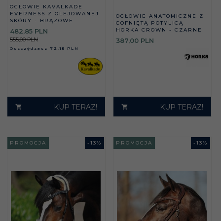
OGŁOWIE KAVALKADE
EVERNESS Z OLEJOWANEJ
OGŁOWIE ANATOMICZNE Z
SKÓRY - BRĄZOWE
COFNIĘTĄ POTYLICĄ
HORKA CROWN - CZARNE
482,
85
PLN
555,00 PLN
387,
00
PLN
Oszczędzasz
72.15 PLN
KUP TERAZ!
KUP TERAZ!
PROMOCJA
-
13
%
PROMOCJA
-
13
%