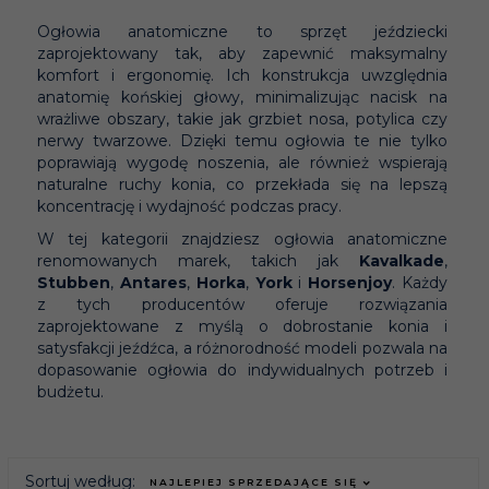
Ogłowia anatomiczne to sprzęt jeździecki
zaprojektowany tak, aby zapewnić maksymalny
komfort i ergonomię. Ich konstrukcja uwzględnia
anatomię końskiej głowy, minimalizując nacisk na
wrażliwe obszary, takie jak grzbiet nosa, potylica czy
nerwy twarzowe. Dzięki temu ogłowia te nie tylko
poprawiają wygodę noszenia, ale również wspierają
naturalne ruchy konia, co przekłada się na lepszą
koncentrację i wydajność podczas pracy.
W tej kategorii znajdziesz ogłowia anatomiczne
renomowanych marek, takich jak
Kavalkade
,
Stubben
,
Antares
,
Horka
,
York
i
Horsenjoy
. Każdy
z tych producentów oferuje rozwiązania
zaprojektowane z myślą o dobrostanie konia i
satysfakcji jeźdźca, a różnorodność modeli pozwala na
dopasowanie ogłowia do indywidualnych potrzeb i
budżetu.
sort
Sortuj według:
NAJLEPIEJ SPRZEDAJĄCE SIĘ