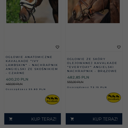
OGŁOWIE ANATOMICZNE
OGŁOWIE ZE SKÓRY
KAVALKADE "IVY
OLEJOWANEJ KAVALKADE
LAMBSKIN" - NACHRAPNIK
"EVERYDAY" ANGIELSKI
ANGIELSKI ZE SKOŚNIKIEM
NACHRAPNIK - BRĄZOWE
- CZARNE
482,
85
PLN
400,
20
PLN
555,00 PLN
460,00 PLN
Oszczędzasz
72.15 PLN
Oszczędzasz
59.80 PLN
KUP TERAZ!
KUP TERAZ!