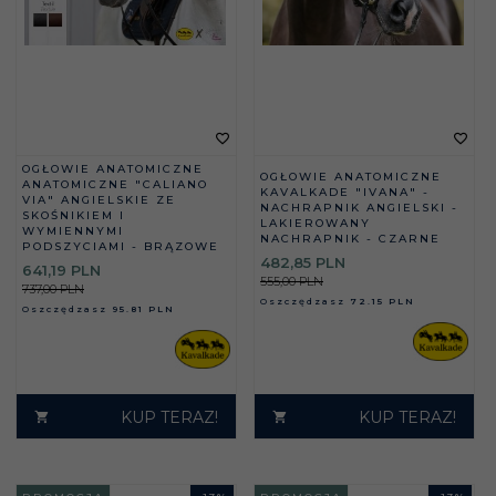
OGŁOWIE ANATOMICZNE
OGŁOWIE ANATOMICZNE
ANATOMICZNE "CALIANO
KAVALKADE "IVANA" -
VIA" ANGIELSKIE ZE
NACHRAPNIK ANGIELSKI -
SKOŚNIKIEM I
LAKIEROWANY
WYMIENNYMI
NACHRAPNIK - CZARNE
PODSZYCIAMI - BRĄZOWE
482,
85
PLN
641,
19
PLN
555,00 PLN
737,00 PLN
Oszczędzasz
72.15 PLN
Oszczędzasz
95.81 PLN
KUP TERAZ!
KUP TERAZ!