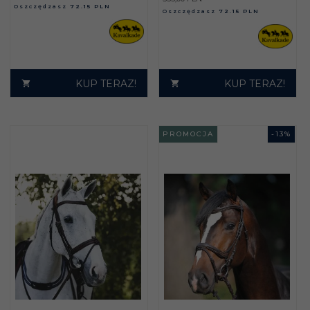
Oszczędzasz
72.15 PLN
Oszczędzasz
72.15 PLN
KUP TERAZ!
KUP TERAZ!
PROMOCJA
-
13
%