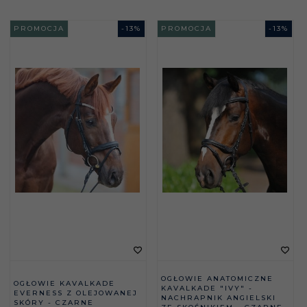
PROMOCJA
-
13
%
PROMOCJA
-
13
%
OGŁOWIE ANATOMICZNE
OGŁOWIE KAVALKADE
KAVALKADE "IVY" -
EVERNESS Z OLEJOWANEJ
NACHRAPNIK ANGIELSKI
SKÓRY - CZARNE