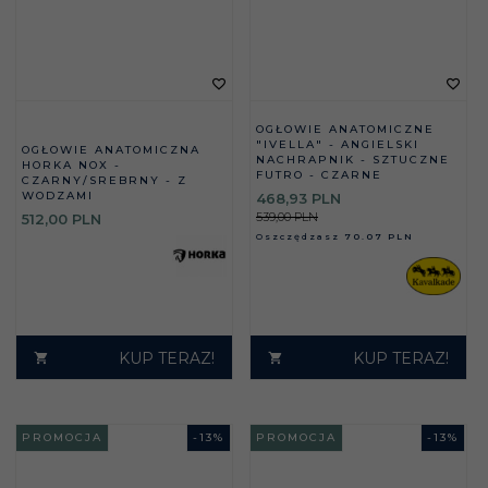
OGŁOWIE ANATOMICZNE
"IVELLA" - ANGIELSKI
OGŁOWIE ANATOMICZNA
NACHRAPNIK - SZTUCZNE
HORKA NOX -
FUTRO - CZARNE
CZARNY/SREBRNY - Z
WODZAMI
468,
93
PLN
539,00 PLN
512,
00
PLN
Oszczędzasz
70.07 PLN
KUP TERAZ!
KUP TERAZ!
PROMOCJA
-
13
%
PROMOCJA
-
13
%