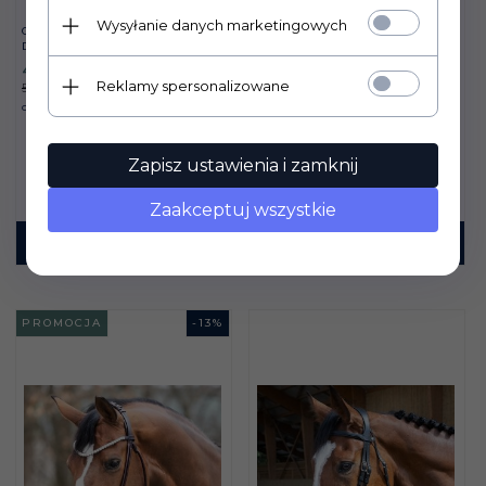
Wysyłanie danych marketingowych
OGŁOWIE KAVALKADE
OGŁOWIE KAVALKADE
DIANA - CZARNE
DIANA - BRĄZOWE
482,
85
PLN
482,
85
PLN
Reklamy spersonalizowane
555,00 PLN
555,00 PLN
Oszczędzasz
72.15 PLN
Oszczędzasz
72.15 PLN
Zapisz ustawienia i zamknij
Zaakceptuj wszystkie
KUP TERAZ!
KUP TERAZ!
PROMOCJA
-
13
%