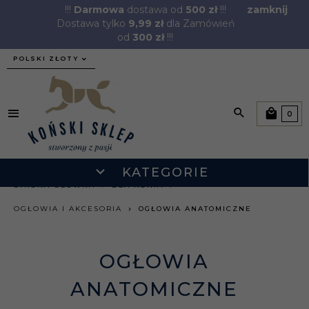
!!!
Darmowa
dostawa od
500 zł
!!!
zamknij
Dostawa tylko
9,99 zł
dla Zamówień
od
300 zł
!!!
currency_h
POLSKI ZŁOTY
0
KATEGORIE
STRONA GŁÓWNA
DLA KONIA
OGŁOWIA I AKCESORIA
OGŁOWIA ANATOMICZNE
OGŁOWIA
ANATOMICZNE