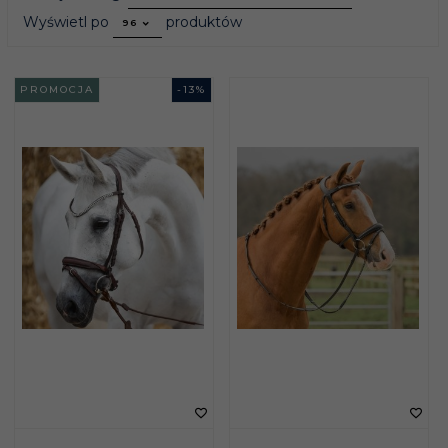
pop
Wyświetl po
produktów
96
PROMOCJA
-
13
%