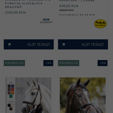
KAVALSH4 - CZARNE
FUNKCJĄ SLIDE&LOCK -
605,
52
PLN
BRĄZOWE
696,00 PLN
2133,
00
PLN
Oszczędzasz
90.48 PLN
KUP TERAZ!
KUP TERAZ!
PROMOCJA
-
13
%
PROMOCJA
-
13
%