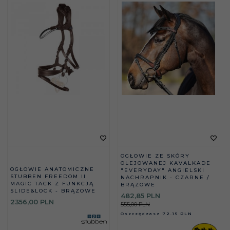
OGŁOWIE ZE SKÓRY
OLEJOWANEJ KAVALKADE
OGŁOWIE ANATOMICZNE
"EVERYDAY" ANGIELSKI
STUBBEN FREEDOM II
NACHRAPNIK - CZARNE /
MAGIC TACK Z FUNKCJĄ
BRĄZOWE
SLIDE&LOCK - BRĄZOWE
482,
85
PLN
2356,
00
PLN
555,00 PLN
Oszczędzasz
72.15 PLN