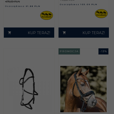
476,00 PLN
Oszczędzasz
103.09 PLN
Oszczędzasz
61.88 PLN
KUP TERAZ!
KUP TERAZ!
PROMOCJA
-
13
%