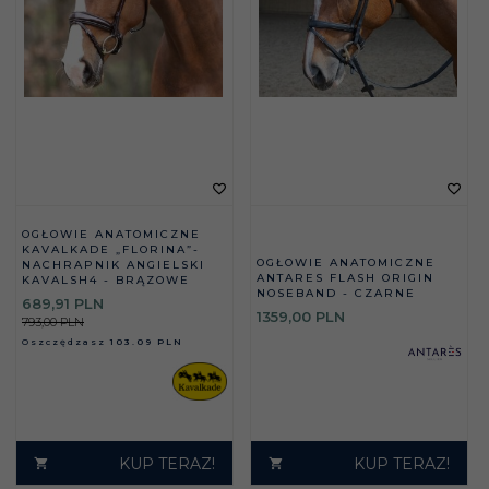
OGŁOWIE ANATOMICZNE
KAVALKADE „FLORINA”-
OGŁOWIE ANATOMICZNE
NACHRAPNIK ANGIELSKI
ANTARES FLASH ORIGIN
KAVALSH4 - BRĄZOWE
NOSEBAND - CZARNE
689,
91
PLN
1359,
00
PLN
793,00 PLN
Oszczędzasz
103.09 PLN
KUP TERAZ!
KUP TERAZ!