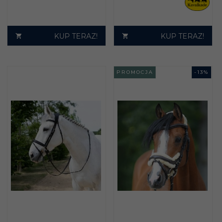
KUP TERAZ!
KUP TERAZ!
PROMOCJA
-
13
%