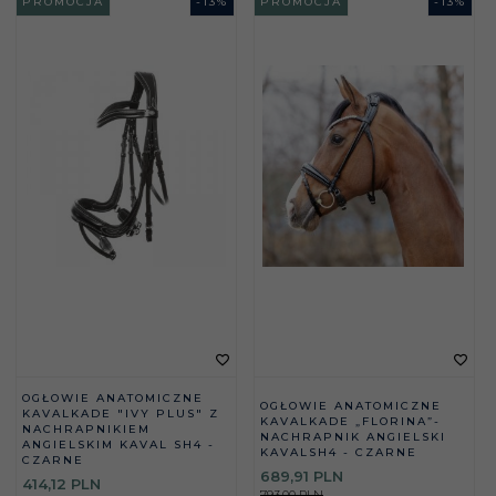
PROMOCJA
-
13
%
PROMOCJA
-
13
%
OGŁOWIE ANATOMICZNE
OGŁOWIE ANATOMICZNE
KAVALKADE "IVY PLUS" Z
KAVALKADE „FLORINA”-
NACHRAPNIKIEM
NACHRAPNIK ANGIELSKI
ANGIELSKIM KAVAL SH4 -
KAVALSH4 - CZARNE
CZARNE
689,
91
PLN
414,
12
PLN
793,00 PLN