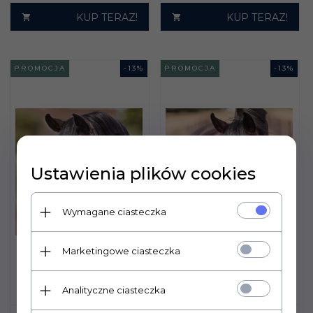
KUP TERAZ!
KUP TERAZ!
PROMOCJA
-
13
%
PROMOCJA
-
13
%
Ustawienia plików cookies
Wymagane ciasteczka
Marketingowe ciasteczka
Analityczne ciasteczka