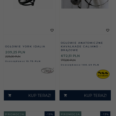
OGŁOWIE ANATOMICZNE
OGŁOWIE YORK IDALIA
KAVALKADE CALIANO -
BRĄZOWE
209,
25
PLN
672,
51
PLN
225,00 PLN
773,00 PLN
Oszczędzasz
15.75 PLN
Oszczędzasz
100.49 PLN
KUP TERAZ!
KUP TERAZ!
PROMOCJA
-
13
%
PROMOCJA
-
13
%