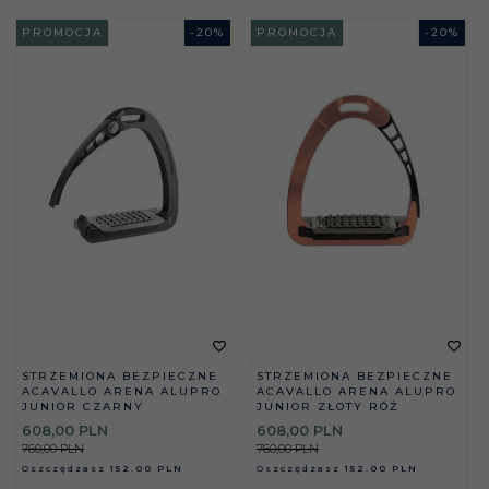
PROMOCJA
-
20
%
PROMOCJA
-
20
%
STRZEMIONA BEZPIECZNE
STRZEMIONA BEZPIECZNE
ACAVALLO ARENA ALUPRO
ACAVALLO ARENA ALUPRO
JUNIOR CZARNY
JUNIOR ZŁOTY RÓŻ
608,
00
PLN
608,
00
PLN
760,00 PLN
760,00 PLN
Oszczędzasz
152.00 PLN
Oszczędzasz
152.00 PLN