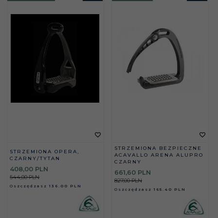
STRZEMIONA BEZPIECZNE
STRZEMIONA OPERA,
ACAVALLO ARENA ALUPRO
CZARNY/TYTAN
CZARNY
408,
00
PLN
661,
60
PLN
544,00 PLN
827,00 PLN
Oszczędzasz
136.00 PLN
Oszczędzasz
165.40 PLN