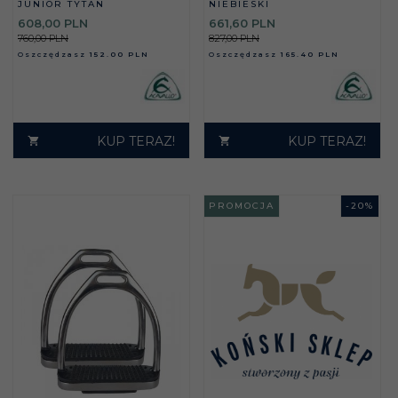
JUNIOR TYTAN
NIEBIESKI
608,
00
PLN
661,
60
PLN
760,00 PLN
827,00 PLN
Oszczędzasz
152.00 PLN
Oszczędzasz
165.40 PLN
KUP TERAZ!
KUP TERAZ!
PROMOCJA
-
20
%