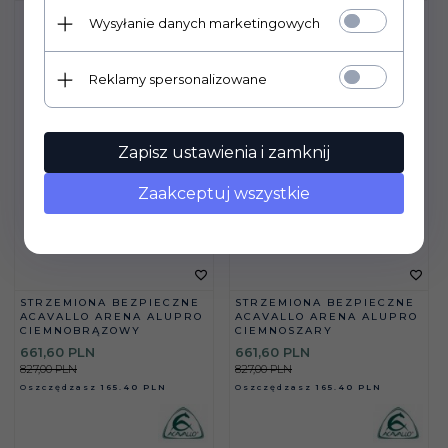
Wysyłanie danych marketingowych
Reklamy spersonalizowane
Zapisz ustawienia i zamknij
Zaakceptuj wszystkie
STRZEMIONA BEZPIECZNE
STRZEMIONA BEZPIECZNE
ACAVALLO ARENA ALUPRO
ACAVALLO ARENA ALUPRO
CIEMNOBRĄZOWY
CIEMNOSZARY
661,
60
PLN
661,
60
PLN
827,00 PLN
827,00 PLN
Oszczędzasz
165.40 PLN
Oszczędzasz
165.40 PLN