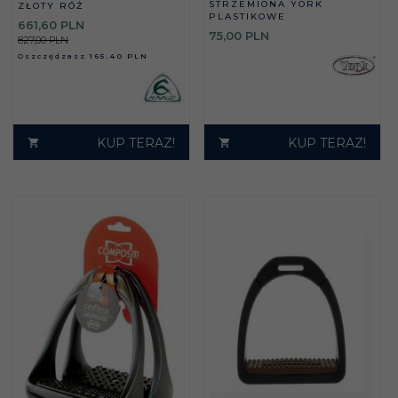
STRZEMIONA YORK
ZŁOTY RÓŻ
PLASTIKOWE
661,
60
PLN
75,
00
PLN
827,00 PLN
Oszczędzasz
165.40 PLN
KUP TERAZ!
KUP TERAZ!