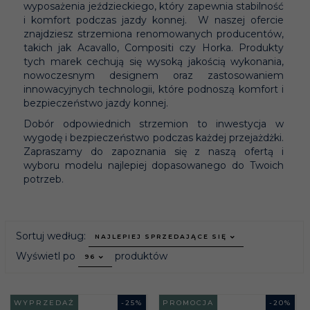
wyposażenia jeździeckiego, który zapewnia stabilność
i komfort podczas jazdy konnej. W naszej ofercie
znajdziesz strzemiona renomowanych producentów,
takich jak Acavallo, Compositi czy Horka. Produkty
tych marek cechują się wysoką jakością wykonania,
nowoczesnym designem oraz zastosowaniem
innowacyjnych technologii, które podnoszą komfort i
bezpieczeństwo jazdy konnej.
Dobór odpowiednich strzemion to inwestycja w
wygodę i bezpieczeństwo podczas każdej przejażdżki.
Zapraszamy do zapoznania się z naszą ofertą i
wyboru modelu najlepiej dopasowanego do Twoich
potrzeb.
sort
Sortuj według:
NAJLEPIEJ SPRZEDAJĄCE SIĘ
pop
Wyświetl po
produktów
96
WYPRZEDAŻ
-
25
%
PROMOCJA
-
20
%