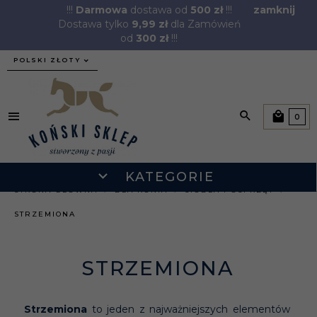
!!!
Darmowa
dostawa od
500 zł
!!!
zamknij
Dostawa tylko
9,99 zł
dla Zamówień
od
300 zł
!!!
currency_h
POLSKI ZŁOTY
0
KATEGORIE
STRONA GŁÓWNA
DLA KONIA
SIODŁA I OSPRZĘT
STRZEMIONA
STRZEMIONA
Strzemiona
to jeden z najważniejszych elementów